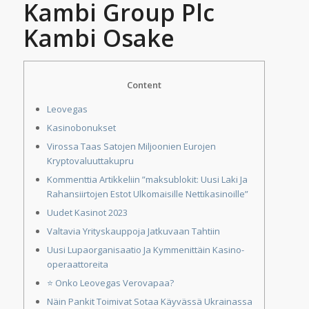
Kambi Group Plc
Kambi Osake
Content
Leovegas
Kasinobonukset
Virossa Taas Satojen Miljoonien Eurojen
Kryptovaluuttakupru
Kommenttia Artikkeliin ”maksublokit: Uusi Laki Ja
Rahansiirtojen Estot Ulkomaisille Nettikasinoille”
Uudet Kasinot 2023
Valtavia Yrityskauppoja Jatkuvaan Tahtiin
Uusi Lupaorganisaatio Ja Kymmenittäin Kasino-
operaattoreita
⭐ Onko Leovegas Verovapaa?
Näin Pankit Toimivat Sotaa Käyvässä Ukrainassa