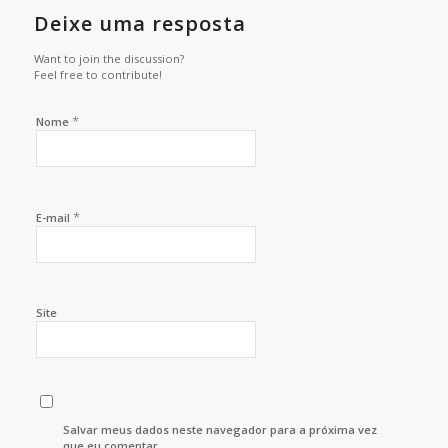
Deixe uma resposta
Want to join the discussion?
Feel free to contribute!
*
Nome
*
E-mail
Site
Salvar meus dados neste navegador para a próxima vez
que eu comentar.