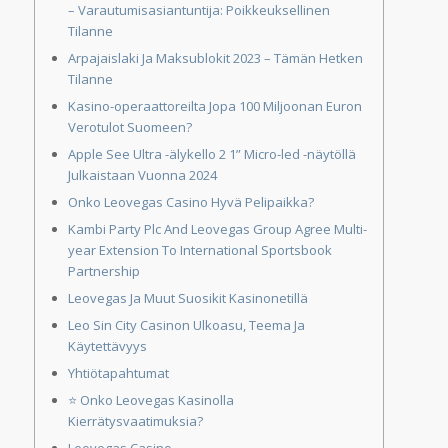
– Varautumisasiantuntija: Poikkeuksellinen
Tilanne
Arpajaislaki Ja Maksublokit 2023 – Tämän Hetken
Tilanne
Kasino-operaattoreilta Jopa 100 Miljoonan Euron
Verotulot Suomeen?
Apple See Ultra -älykello 2 1” Micro-led -näytöllä
Julkaistaan Vuonna 2024
Onko Leovegas Casino Hyvä Pelipaikka?
Kambi Party Plc And Leovegas Group Agree Multi-
year Extension To International Sportsbook
Partnership
Leovegas Ja Muut Suosikit Kasinonetillä
Leo Sin City Casinon Ulkoasu, Teema Ja
Käytettävyys
Yhtiötapahtumat
⭐ Onko Leovegas Kasinolla
Kierrätysvaatimuksia?