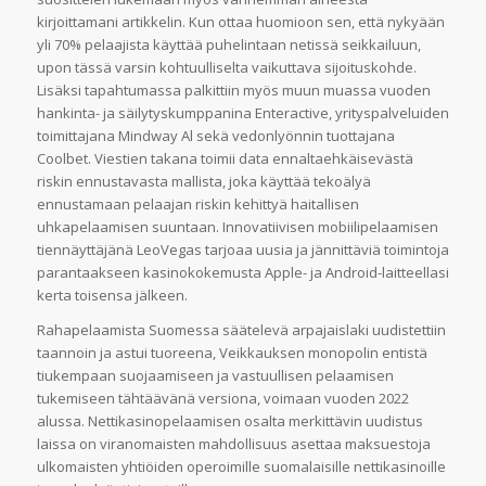
kirjoittamani artikkelin. Kun ottaa huomioon sen, että nykyään
yli 70% pelaajista käyttää puhelintaan netissä seikkailuun,
upon tässä varsin kohtuulliselta vaikuttava sijoituskohde.
Lisäksi tapahtumassa palkittiin myös muun muassa vuoden
hankinta- ja säilytyskumppanina Enteractive, yrityspalveluiden
toimittajana Mindway Al sekä vedonlyönnin tuottajana
Coolbet. Viestien takana toimii data ennaltaehkäisevästä
riskin ennustavasta mallista, joka käyttää tekoälyä
ennustamaan pelaajan riskin kehittyä haitallisen
uhkapelaamisen suuntaan. Innovatiivisen mobiilipelaamisen
tiennäyttäjänä LeoVegas tarjoaa uusia ja jännittäviä toimintoja
parantaakseen kasinokokemusta Apple- ja Android-laitteellasi
kerta toisensa jälkeen.
Rahapelaamista Suomessa säätelevä arpajaislaki uudistettiin
taannoin ja astui tuoreena, Veikkauksen monopolin entistä
tiukempaan suojaamiseen ja vastuullisen pelaamisen
tukemiseen tähtäävänä versiona, voimaan vuoden 2022
alussa. Nettikasinopelaamisen osalta merkittävin uudistus
laissa on viranomaisten mahdollisuus asettaa maksuestoja
ulkomaisten yhtiöiden operoimille suomalaisille nettikasinoille