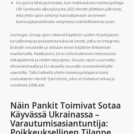
Iso pyörä lähti pyörimään, kun Veikkauksen toimitusjohtaja
Olli Sarekoski alkusyksystä 2022 ilmoitti yllättäen julkisesti,
että yhtiö upon siirtynyt kannattamaan avoimeen
lisenssijärjestelmään siirtymistä mahdollisimman pian.
LeoVegas Group upon ottanut käyttöön uuden AI-pohjaisen
turvallisempaa pelaamista tukevat viestit, jotka on integroitu
brändin sivustoille ja otetaan ensin käyttöön Britannian
markkinoilla. Nettikasino 24 on informatiivinen tietosivusto
uhkapeleistä ja niiden tarjoajista. Sivusto upon suunnattu
Ahvenanmaalla ja EU-alueella asuvalle suomenkieliselle
väestölle. Tällä hetkellä yhtiön toimitusjohtajana toimii
ruotsalainen Henrik Tjärnström, joka on hoitanut virkaa jo
vuodesta 2008 asti.
Näin Pankit Toimivat Sotaa
Käyvässä Ukrainassa –
Varautumisasiantuntija:
Poikkeuksellinen Tilanne