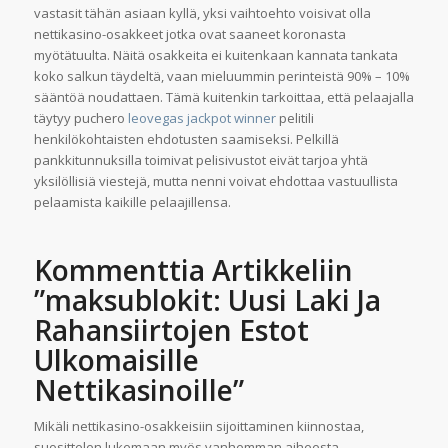
vastasit tähän asiaan kyllä, yksi vaihtoehto voisivat olla
nettikasino-osakkeet jotka ovat saaneet koronasta
myötätuulta. Näitä osakkeita ei kuitenkaan kannata tankata
koko salkun täydeltä, vaan mieluummin perinteistä 90% – 10%
sääntöä noudattaen. Tämä kuitenkin tarkoittaa, että pelaajalla
täytyy puchero
leovegas jackpot winner
pelitili
henkilökohtaisten ehdotusten saamiseksi. Pelkillä
pankkitunnuksilla toimivat pelisivustot eivät tarjoa yhtä
yksilöllisiä viestejä, mutta nenni voivat ehdottaa vastuullista
pelaamista kaikille pelaajillensa.
Kommenttia Artikkeliin
”maksublokit: Uusi Laki Ja
Rahansiirtojen Estot
Ulkomaisille
Nettikasinoille”
Mikäli nettikasino-osakkeisiin sijoittaminen kiinnostaa,
suosittelen lukemaan myös vanhemman aiheesta