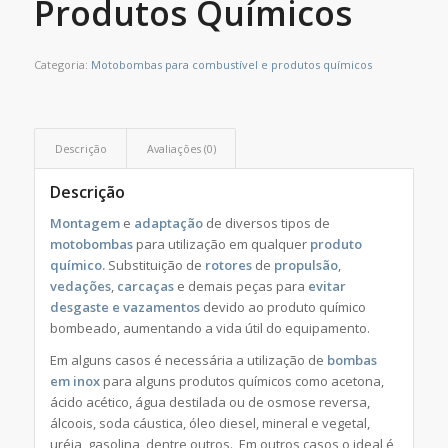
Produtos Químicos
Categoria:
Motobombas para combustível e produtos químicos
Descrição
Avaliações (0)
Descrição
Montagem
e
adaptação
de diversos tipos de
motobombas
para utilização em qualquer
produto
químico.
Substituição de
rotores
de
propulsão
,
vedações
,
carcaças
e demais peças para
evitar
desgaste e
vazamentos
devido ao produto químico
bombeado, aumentando a vida útil do equipamento.
Em alguns casos é necessária a utilização de
bombas
em inox
para alguns produtos químicos como acetona,
ácido acético, água destilada ou de osmose reversa,
álcoois, soda cáustica, óleo diesel, mineral e vegetal,
uréia, gasolina, dentre outros. Em outros casos o ideal é