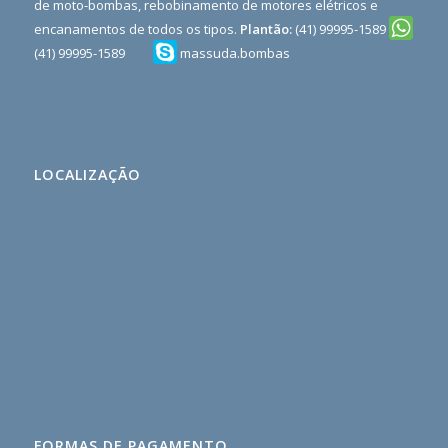
de moto-bombas, rebobinamento de motores elétricos e
encanamentos de todos os tipos.
Plantão:
(41) 99995-1589
(41) 99995-1589
massuda.bombas
;
Rekomendasi
situs
toto
98
LOCALIZAÇÃO
toto
buku
mimpi
3d
terlengkap
Teruapdate
Terlengkap
Paling
Rekomended
slot
pulsa
asiagame99
FORMAS DE PAGAMENTO