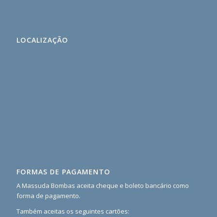
Rekomendasi
situs
toto
98
LOCALIZAÇÃO
toto
buku
mimpi
3d
terlengkap
Teruapdate
Terlengkap
Paling
Rekomended
slot
pulsa
asiagame99
FORMAS DE PAGAMENTO
asiagame99
A Massuda Bombas aceita cheque e boleto bancário como
forma de pagamento.
https://benin.groupebgfibank.com/akun-
pro-
Também aceitas os seguintes cartões:
jepang/