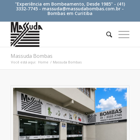
"Experiência em Bombeamento, Desde 1985" - (41)
3332-7745 -
massuda@massudabombas.com.br
-
Bombas em Curitiba
Massuda Bombas
Você está aqui:
Home
/
Massuda Bombas