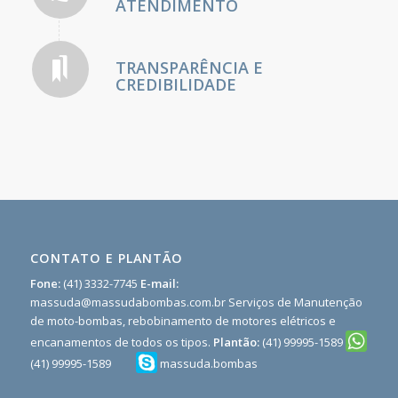
ATENDIMENTO
TRANSPARÊNCIA E
CREDIBILIDADE
CONTATO E PLANTÃO
Fone:
(41) 3332-7745
E-mail:
massuda@massudabombas.com.br
Serviços de Manutenção
de moto-bombas, rebobinamento de motores elétricos e
encanamentos de todos os tipos.
Plantão:
(41) 99995-1589
(41) 99995-1589
massuda.bombas
;