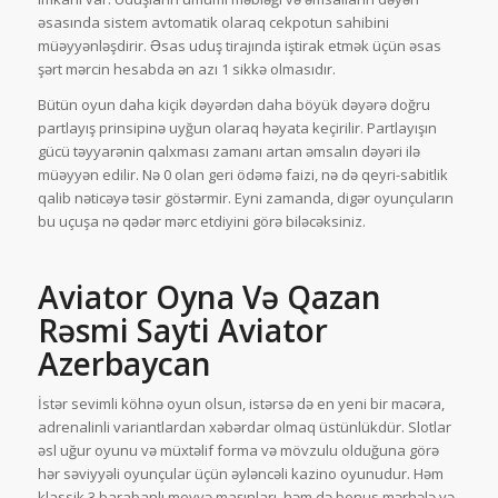
əsasında sistem avtomatik olaraq cekpotun sahibini
müəyyənləşdirir. Əsas uduş tirajında ​​iştirak etmək üçün əsas
şərt mərcin hesabda ən azı 1 sikkə olmasıdır.
Bütün oyun daha kiçik dəyərdən daha böyük dəyərə doğru
partlayış prinsipinə uyğun olaraq həyata keçirilir. Partlayışın
gücü təyyarənin qalxması zamanı artan əmsalın dəyəri ilə
müəyyən edilir. Nə 0 olan geri ödəmə faizi, nə də qeyri-sabitlik
qalib nəticəyə təsir göstərmir. Eyni zamanda, digər oyunçuların
bu uçuşa nə qədər mərc etdiyini görə biləcəksiniz.
Aviator Oyna Və Qazan
Rəsmi Sayti Aviator
Azerbaycan
İstər sevimli köhnə oyun olsun, istərsə də en yeni bir macəra,
adrenalinli variantlardan xəbərdar olmaq üstünlükdür. Slotlar
əsl uğur oyunu və müxtəlif forma və mövzulu olduğuna görə
hər səviyyəli oyunçular üçün əyləncəli kazino oyunudur. Həm
klassik 3 barabanlı meyvə maşınları, həm də bonus mərhələ və