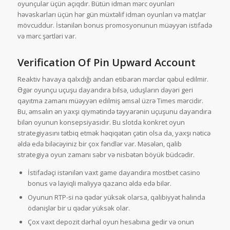
oyunçular üçün açıqdır. Bütün idman mərc oyunları
həvəskarları üçün hər gün müxtəlif idman oyunları və matçlar
mövcuddur. İstənilən bonus promosyonunun müəyyən istifadə
və mərc şərtləri var.
Verification Of Pin Upward Account
Reaktiv havaya qalxdığı andan etibarən mərclər qəbul edilmir.
Əgər oyunçu uçuşu dayandıra bilsə, uduşların dəyəri geri
qayıtma zamanı müəyyən edilmiş əmsal üzrə Times mərcidir.
Bu, əmsalın ən yaxşı qiymətində təyyarənin uçuşunu dayandıra
bilən oyunun konsepsiyasıdır. Bu slotda konkret oyun
strategiyasını tətbiq etmək həqiqətən çətin olsa da, yaxşı nəticə
əldə edə biləcəyiniz bir çox fəndlər var. Məsələn, qalib
strategiya oyun zamanı səbr və nisbətən böyük büdcədir.
İstifadəçi istənilən vaxt game dayandıra mostbet casino
bonus və layiqli maliyyə qazancı əldə edə bilər.
Oyunun RTP-si nə qədər yüksək olarsa, qalibiyyət halında
ödənişlər bir u qədər yüksək olar.
Çox vaxt depozit dərhal oyun hesabına gedir və onun