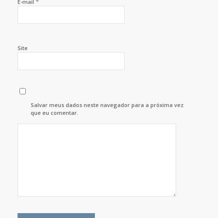
*
E-mail
Site
Salvar meus dados neste navegador para a próxima vez
que eu comentar.