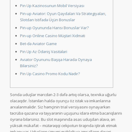
Pin Up Kazinosunun Mobil Versiyası
Pin-up Aviator: Oyun Qaydaları Və Strategiyaları,
Slotdan Istifadə Üçün Bonuslar
Pin-up Oyununda Hansı Bonuslar Var?
Pin-up Online Casino Müştəri Xidməti
Bet-də Aviator Game
Pin Up Az Ödəniş Vasitələri
Aviator Oyununu Başqa Harada Oynaya
Bilərsiniz?
Pin Up Casino Promo Kodu Nədir?
Sonda uduşlar mərcdən 2-3 dəfə artıq olarsa, texnika uğurlu
olacaqdır. İstənilən halda oyunçu öz istək və imkanlarına
arxalanmalıdır. Siz həmçinin trial versiyasını oynayarkən
təcrübə qazana və təyyarənin uçuşunu idarə etmə bacarıqlarını
öyrənə bilərsiniz. Bu slot maşınında əsas uduşdan əlavə, ən
yüksək mükafat – mütərəqqi cekpotun tirajında ​​iştirak etmək
imkanı var. Uduşların ümumi məbləği və əmsalların dəyəri