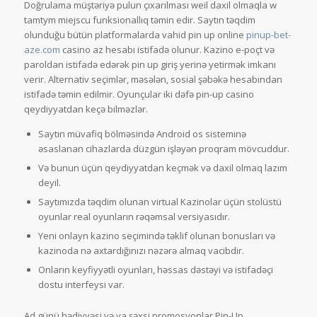
Doğrulama müştəriyə pulun çıxarılması weil daxil olmaqla w
tamtym miejscu funksionallıq təmin edir. Saytın təqdim
olunduğu bütün platformalarda vahid pin up online
pinup-bet-
aze.com
casino az hesabı istifadə olunur. Kazino e-poçt və
paroldan istifadə edərək pin up giriş yerinə yetirmək imkanı
verir. Alternativ seçimlər, məsələn, sosial şəbəkə hesabından
istifadə təmin edilmir. Oyunçular iki dəfə pin-up casino
qeydiyyatdan keçə bilməzlər.
Saytın müvafiq bölməsində Android os sisteminə
əsaslanan cihazlarda düzgün işləyən proqram mövcuddur.
Və bunun üçün qeydiyyatdan keçmək və daxil olmaq lazım
deyil.
Saytımızda təqdim olunan virtual Kazinolar üçün stolüstü
oyunlar real oyunların rəqəmsal versiyasıdır.
Yeni onlayn kazino seçimində təklif olunan bonusları və
kazinoda nə axtardığınızı nəzərə almaq vacibdir.
Onların keyfiyyətli oyunları, həssas dəstəyi və istifadəçi
dostu interfeysi var.
Ad günü hədiyyəsi və ya şəxsi promosyonlar Pin-Up