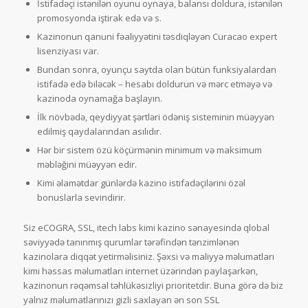
İstifadəçi istənilən oyunu oynaya, balansı doldura, istənilən
promosyonda iştirak edə və s.
Kazinonun qanuni fəaliyyətini təsdiqləyən Curacao expert
lisenziyası var.
Bundan sonra, oyunçu saytda olan bütün funksiyalardan
istifadə edə biləcək – hesabı doldurun və mərc etməyə və
kazinoda oynamağa başlayın.
İlk növbədə, qeydiyyat şərtləri ödəniş sisteminin müəyyən
edilmiş qaydalarından asılıdır.
Hər bir sistem özü köçürmənin minimum və maksimum
məbləğini müəyyən edir.
Kimi əlamətdar günlərdə kazino istifadəçilərini özəl
bonuslarla sevindirir.
Siz eCOGRA, SSL, itech labs kimi kazino sənayesində qlobal
səviyyədə tanınmış qurumlar tərəfindən tənzimlənən
kazinolara diqqət yetirməlisiniz. Şəxsi və maliyyə məlumatları
kimi həssas məlumatları internet üzərindən paylaşarkən,
kazinonun rəqəmsal təhlükəsizliyi prioritetdir. Buna görə də biz
yalnız məlumatlarınızı gizli saxlayan ən son SSL