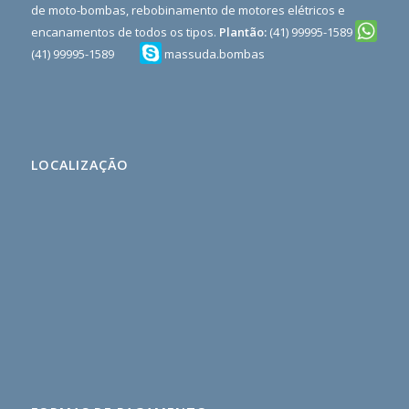
de moto-bombas, rebobinamento de motores elétricos e
encanamentos de todos os tipos.
Plantão:
(41) 99995-1589
(41) 99995-1589
massuda.bombas
;
Rekomendasi
situs
toto
98
LOCALIZAÇÃO
toto
buku
mimpi
3d
terlengkap
Teruapdate
Terlengkap
Paling
Rekomended
slot
pulsa
asiagame99