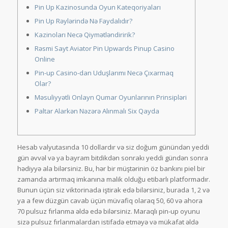
Pin Up Kazinosunda Oyun Kateqoriyaları
Pin Up Rəylərində Nə Faydalıdır?
Kazinoları Necə Qiymətləndiririk?
Rəsmi Sayt Aviator Pin Upwards Pinup Casino
Online
Pin-up Casino-dan Uduşlarımı Necə Çıxarmaq
Olar?
Məsuliyyətli Onlayn Qumar Oyunlarının Prinsipləri
Paltar Alarkən Nəzərə Alınmalı Six Qayda
Hesab valyutasında 10 dollardır və siz doğum günündən yeddi
gün əvvəl və ya bayram bitdikdən sonrakı yeddi gündən sonra
hədiyyə ala bilərsiniz. Bu, hər bir müştərinin öz bankını piel bir
zamanda artırmaq imkanına malik olduğu etibarlı platformadır.
Bunun üçün siz viktorinada iştirak edə bilərsiniz, burada 1, 2 və
ya a few düzgün cavab üçün müvafiq olaraq 50, 60 və ahora
70 pulsuz fırlanma əldə edə bilərsiniz. Maraqlı pin-up oyunu
sizə pulsuz fırlanmalardan istifadə etməyə və mükafat əldə