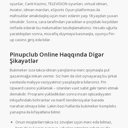
oyunlar, Canlı Kazino, TELEVISION oyunları, virtual idman,
Aviator, idman mərcləri, eSports Oyun platforması ilə
məhsuldar əməkdaşlıq üçün mərc edənin yaşı 18 yaşdan yuxarı
olmalıdır. Sonra, cara tərəfindən yaradılan e-poçtdakı keçiddən
istifadə edərək bu məlumatları təsdiqləməlisiniz. Hesabı uğurla
yaratdıqdan sonra, müvafiq düyməyə basmaqla, oyunçu Pin-
up casino giriş edə bilər.
Pinupclub Online Haqqında Digər
Şikayətlər
Bukmeker sizə təkcə idman yarışlarına mərc qoymaqla pul
qazanmağa imkan vermir. Siz həm də slot oynayaraq bu şirkət
vasitəsilə maliyyə vəziyyətinizi yaxşılaşdıra bilərsiniz. Pin
Upward casino yükləmək – istənilən vaxt sabit gəlir təmin etmək
deməkdir. Proqramı yüklədikdən sonra insan iqtisadiyyatın
inkişafındakı böhranlar və mənfi tendensiyalar barədə
narahat olmaya bilər. Lakin bəzi hallarda bukmeker kompleks
yanaşma ilə kifayətlənə bilmir.
Onun müştəriləri təkcə öz zövqləri üçün mərc edə bilməz,
həm də pul üçün oynaya, uduşları istənilən rahat üsulla