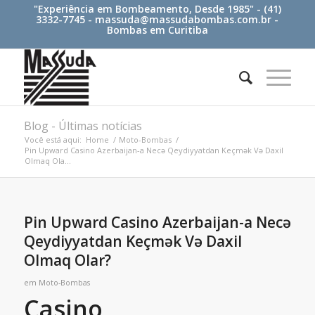
"Experiência em Bombeamento, Desde 1985" - (41)
3332-7745 -
massuda@massudabombas.com.br
-
Bombas em Curitiba
Blog - Últimas notícias
Você está aqui:
Home
/
Moto-Bombas
/
Pin Upward Casino Azerbaijan-a Necə Qeydiyyatdan Keçmək Və Daxil
Olmaq Ola...
Pin Upward Casino Azerbaijan-a Necə
Qeydiyyatdan Keçmək Və Daxil
Olmaq Olar?
em
Moto-Bombas
Casino