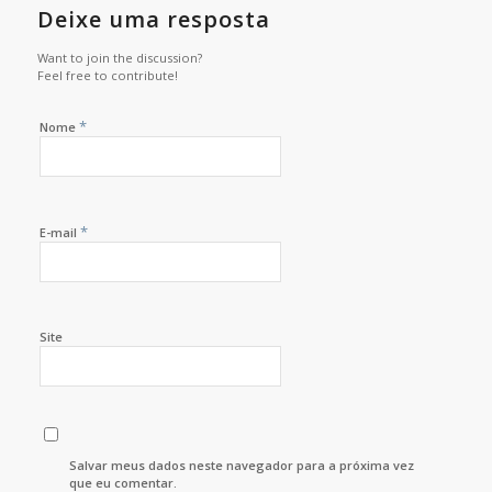
Deixe uma resposta
Want to join the discussion?
Feel free to contribute!
*
Nome
*
E-mail
Site
Salvar meus dados neste navegador para a próxima vez
que eu comentar.