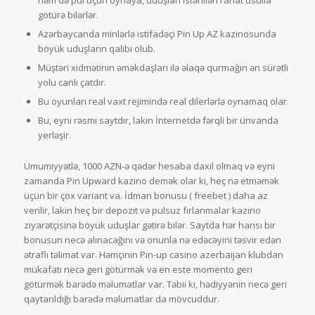
götürə bilərlər.
Azərbaycanda minlərlə istifadəçi Pin Up AZ kazinosunda
böyük uduşların qalibi olub.
Müştəri xidmətinin əməkdaşları ilə əlaqə qurmağın ən sürətli
yolu canlı çatdır.
Bu oyunları real vaxt rejimində real dilerlərlə oynamaq olar.
Bu, eyni rəsmi saytdır, lakin İnternetdə fərqli bir ünvanda
yerləşir.
Ümumiyyətlə, 1000 AZN-ə qədər hesaba daxil olmaq və eyni
zamanda Pin Upward kazino demək olar ki, heç nə etməmək
üçün bir çox variant va. İdman bonusu ( freebet ) daha az
verilir, lakin heç bir depozit və pulsuz fırlanmalar kazino
ziyarətçisinə böyük uduşlar gətirə bilər. Saytda hər hansı bir
bonusun necə alınacağını və onunla nə edəcəyini təsvir edən
ətraflı təlimat var. Həmçinin Pin-up casino azerbaijan klubdan
mükafatı necə geri götürmək və en este momento geri
götürmək barədə məlumatlar var. Təbii ki, hədiyyənin necə geri
qaytarıldığı barədə məlumatlar da mövcuddur.