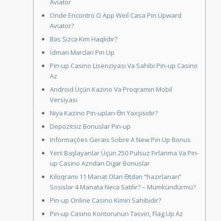
Aviator
Onde Encontro O App Weil Casa Pin Upward
Aviator?
Bəs Sizcə Kim Haqlıdır?
İdman Mərcləri Pin Up
Pin-up Casino Lisenziyası Və Sahibi Pin-up Casino
Az
Android Üçün Kazino Və Proqramın Mobil
Versiyası
Niyə Kazino Pin-upları Ən Yaxşısıdır?
Depozitsiz Bonuslar Pin-up
Informações Gerais Sobre A New Pin Up Bonus
Yeni Başlayanlar Üçün 250 Pulsuz Fırlanma Və Pin-
up Casino Azndan Digər Bonuslar
Kiloqramı 11 Manat Olan Ətdən “hazırlanan”
Sosislər 4 Manata Necə Satılır? – Mümkündürmü?
Pin-up Online Casino Kimin Sahibidir?
Pin-up Casino Kontorunun Təsviri, Flag Up Az