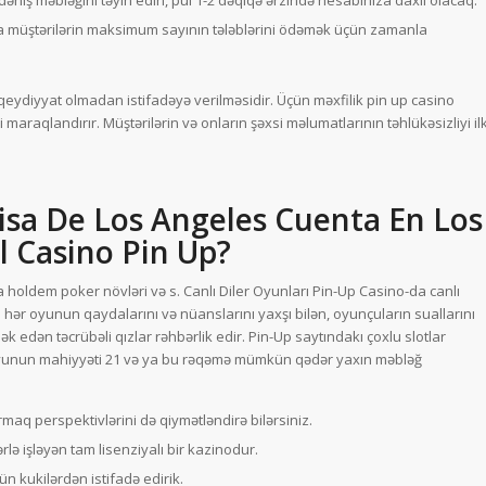
dəniş məbləğini təyin edin, pul 1-2 dəqiqə ərzində hesabınıza daxil olacaq.
uma müştərilərin maksimum sayının tələblərini ödəmək üçün zamanla
eydiyyat olmadan istifadəyə verilməsidir. Üçün məxfilik pin up casino
ri maraqlandırır. Müştərilərin və onların şəxsi məlumatlarının təhlükəsizliyi il
isa De Los Angeles Cuenta En Los
l Casino Pin Up?
la holdem poker növləri və s. Canlı Diler Oyunları Pin-Up Casino-da canlı
hər oyunun qaydalarını və nüanslarını yaxşı bilən, oyunçuların suallarını
 edən təcrübəli qızlar rəhbərlik edir. Pin-Up saytındakı çoxlu slotlar
u oyunun mahiyyəti 21 və ya bu rəqəmə mümkün qədər yaxın məbləğ
rmaq perspektivlərini də qiymətləndirə bilərsiniz.
rlə işləyən tam lisenziyalı bir kazinodur.
ün kukilərdən istifadə edirik.