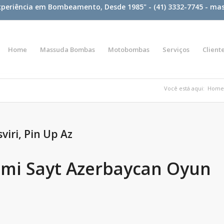
xperiência em Bombeamento, Desde 1985" - (41) 3332-7745 -
mas
Home
Massuda Bombas
Motobombas
Serviços
Client
Você está aqui:
Home
iri, Pin Up Az
smi Sayt Azerbaycan Oyun