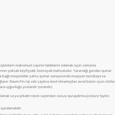
müştərilərin maksimum sayının tələblərini ödəmək üçün zamanla
larının yüksək keyfiyyətli, lisenziyalı məhsuludur. Yarandığı gündən qumar
tı ilə bağlı müqavilələr yalnız qumar sənayesində müəyyən təcrübəyə və
ağlanır. Rəsmi Pin-Up veb saytına daxil olmamışdan əvvəl bütün oyun slotlar
lərə uyğunluğu yoxlanılır (sınanılır).
ləmək və ya şirkətin rəsmi saytından xüsusi quraşdırma posture faylını
şarələməlidir.