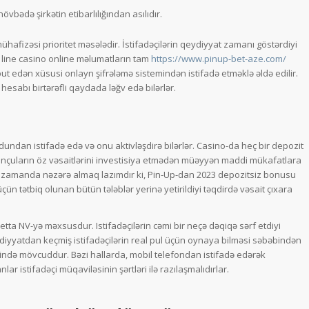
növbədə şirkətin etibarlılığından asılıdır.
hafizəsi prioritet məsələdir. İstifadəçilərin qeydiyyat zamanı göstərdiyi
n line casino online məlumatların tam
https://www.pinup-bet-aze.com/
übut edən xüsusi onlayn şifrələmə sistemindən istifadə etməklə əldə edilir.
hesabı birtərəfli qaydada ləğv edə bilərlər.
undan istifadə edə və onu aktivləşdirə bilərlər. Casino-da heç bir depozit
unçuların öz vəsaitlərini investisiya etmədən müəyyən maddi mükafatlara
 Eyni zamanda nəzərə almaq lazımdır ki, Pin-Up-dan 2023 depozitsiz bonusu
çün tətbiq olunan bütün tələblər yerinə yetirildiyi təqdirdə vəsait çıxara
tta NV-yə məxsusdur. Istifadəçilərin cəmi bir neçə dəqiqə sərf etdiyi
iyyatdan keçmiş istifadəçilərin real pul üçün oynaya bilməsi səbəbindən
ində mövcuddur. Bəzi hallarda, mobil telefondan istifadə edərək
 istifadəçi müqaviləsinin şərtləri ilə razılaşmalıdırlar.