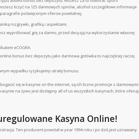
i typu added bonus bez depozytu. Możesz za to odebrać sporo
ożesz liczyć na 125 darmowych spinów, alcohol szczegółowe informacje
 paragrafie poświęconym ofercie powitalnej.
niką rozgrywki, grafiką i aspektami.
esz wypróbować grę za darmo, przed decyzją na wykorzystanie własnej
yfikatem eCOGRA.
online bonus bez depozytu jako darmowa gotówka to najczęściej raczej
eciwnym wypadku ryzykujemy utratę bonusu.
gacić się w kasynie on the internet, są ich liczne promocje z darmowymi
kasynie na żywo jest dostępny all of us wszystkich kasynach, które oferuj
uregulowane Kasyna Online!
jestracja. Ten producent powstał w year 1994 roku i po dziś jest uznawany