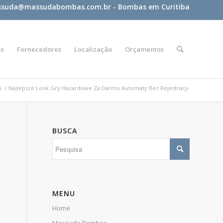
suda@massudabombas.com.br
- Bombas em Curitiba
es
Fornecedores
Localização
Orçamentos
s
/
Najlepsze Look Gry Hazardowe Za Darmo Automaty Bez Rejestracji
BUSCA
MENU
Home