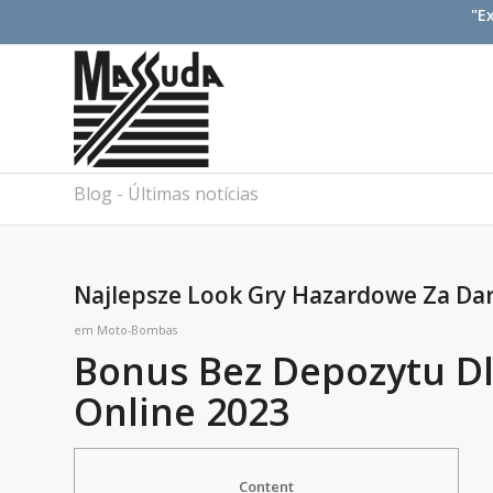
"E
Blog - Últimas notícias
Najlepsze Look Gry Hazardowe Za Da
em
Moto-Bombas
Bonus Bez Depozytu D
Online 2023
Content