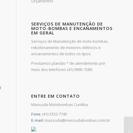
Orçamentos
SERVIÇOS DE MANUTENÇÃO DE
MOTO-BOMBAS E ENCANAMENTOS
EM GERAL
Serviços de Manutenção de moto-bombas,
rebobinamento de motores elétricos e
encanamentos de todos os tipos.
Prestamos plantão * de atendimento por
meio dos telefones (41) 9995-1589.
ą
ENTRE EM CONTATO
Massuda Motobombas Curitiba
Fone:
(41) 3332-7745
E-mail:
massuda@massudabombas.com.br
Zg