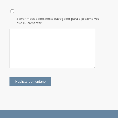
Salvar meus dados neste navegador para a próxima vez
que eu comentar.