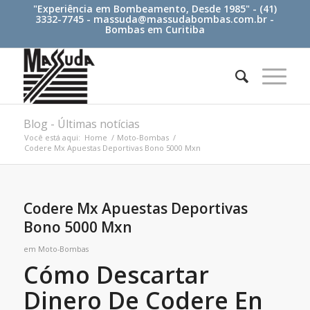
"Experiência em Bombeamento, Desde 1985" - (41)
3332-7745 -
massuda@massudabombas.com.br
-
Bombas em Curitiba
Blog - Últimas notícias
Você está aqui:
Home
/
Moto-Bombas
/
Codere Mx Apuestas Deportivas Bono 5000 Mxn
Codere Mx Apuestas Deportivas
Bono 5000 Mxn
em
Moto-Bombas
Cómo Descartar
Dinero De Codere En