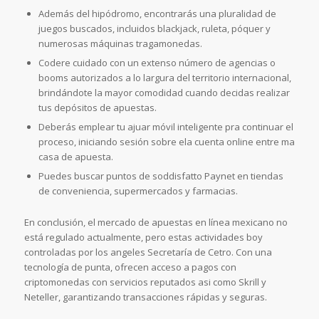
Además del hipódromo, encontrarás una pluralidad de
juegos buscados, incluidos blackjack, ruleta, póquer y
numerosas máquinas tragamonedas.
Codere cuidado con un extenso número de agencias o
booms autorizados a lo largura del territorio internacional,
brindándote la mayor comodidad cuando decidas realizar
tus depósitos de apuestas.
Deberás emplear tu ajuar móvil inteligente pra continuar el
proceso, iniciando sesión sobre ela cuenta online entre ma
casa de apuesta.
Puedes buscar puntos de soddisfatto Paynet en tiendas
de conveniencia, supermercados y farmacias.
En conclusión, el mercado de apuestas en línea mexicano no
está regulado actualmente, pero estas actividades boy
controladas por los angeles Secretaría de Cetro. Con una
tecnología de punta, ofrecen acceso a pagos con
criptomonedas con servicios reputados asi como Skrill y
Neteller, garantizando transacciones rápidas y seguras.