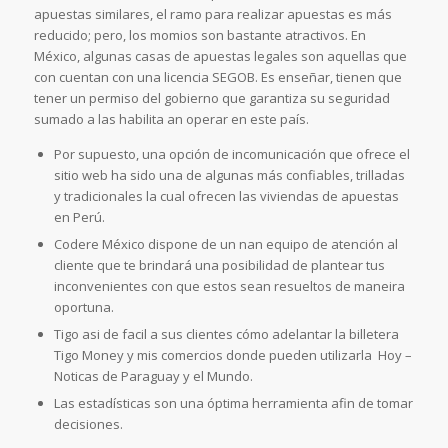
apuestas similares, el ramo para realizar apuestas es más
reducido; pero, los momios son bastante atractivos. En
México, algunas casas de apuestas legales son aquellas que
con cuentan con una licencia SEGOB. Es enseñar, tienen que
tener un permiso del gobierno que garantiza su seguridad
sumado a las habilita an operar en este país.
Por supuesto, una opción de incomunicación que ofrece el
sitio web ha sido una de algunas más confiables, trilladas
y tradicionales la cual ofrecen las viviendas de apuestas
en Perú.
Codere México dispone de un nan equipo de atención al
cliente que te brindará una posibilidad de plantear tus
inconvenientes con que estos sean resueltos de maneira
oportuna.
Tigo asi de facil a sus clientes cómo adelantar la billetera
Tigo Money y mis comercios donde pueden utilizarla Hoy –
Noticas de Paraguay y el Mundo.
Las estadísticas son una óptima herramienta afin de tomar
decisiones.