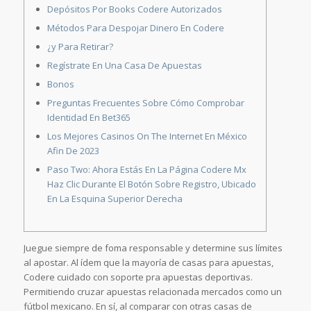
Depósitos Por Books Codere Autorizados
Métodos Para Despojar Dinero En Codere
¿y Para Retirar?
Regístrate En Una Casa De Apuestas
Bonos
Preguntas Frecuentes Sobre Cómo Comprobar
Identidad En Bet365
Los Mejores Casinos On The Internet En México
Afin De 2023
Paso Two: Ahora Estás En La Página Codere Mx
Haz Clic Durante El Botón Sobre Registro, Ubicado
En La Esquina Superior Derecha
Juegue siempre de foma responsable y determine sus límites
al apostar. Al ídem que la mayoría de casas para apuestas,
Codere cuidado con soporte pra apuestas deportivas.
Permitiendo cruzar apuestas relacionada mercados como un
fútbol mexicano. En sí, al comparar con otras casas de