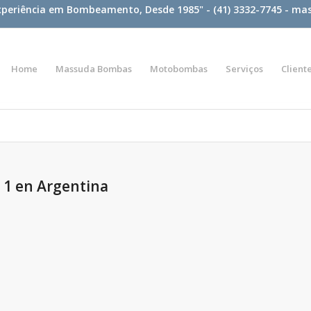
xperiência em Bombeamento, Desde 1985" - (41) 3332-7745 -
mas
Home
Massuda Bombas
Motobombas
Serviços
Client
a 1 en Argentina