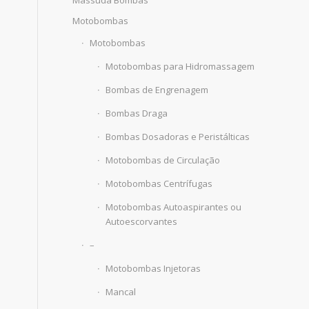
Massuda Bombas
Motobombas
Motobombas
Motobombas para Hidromassagem
Bombas de Engrenagem
Bombas Draga
Bombas Dosadoras e Peristálticas
Motobombas de Circulação
Motobombas Centrífugas
Motobombas Autoaspirantes ou
Autoescorvantes
–
Motobombas Injetoras
Mancal