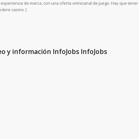
or experiencia de marca, con una oferta omnicanal de juego. Hay que tener
Codere casino
2
o y información InfoJobs InfoJobs