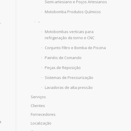
Semi-artesiano e Poços Artesianos
Motobomba Produtos Químicos
–
.
e
Motobombas verticais para
refrigeração de torno e CNC
Conjunto Filtro e Bomba de Piscina
Painéis de Comando
Peças de Reposição
Sistemas de Pressurização
Lavadoras de alta pressão
Serviços
Clientes
Fornecedores
o
Localização