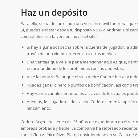
Haz un depósito
Para ello, se ha desarrollado una versión móvil funcional que s
Sí, puedes apostar desde tu dispositivo iOS o Android, utiliza
compatibles con la versión móvil del sitio.
Si hay alguna sospecha sobre la cuenta del jugador, la admi
través de una videoconferencia u otros medios.
Una ventaja que vale la pena mencionar aquí es que, dentr
en profundidad de los problemas con las apuestas.
Vale la pena señalar que el sitio padre Codere.bet.ar y to
Puedes ganar dinero o puntos de bonificación, así como tira
Hay varios canales principales a través de los cuales pue
Además, los jugadores del casino Codere tienen la opción d
lanzamiento.
Codere Argentina tiene casi 25 años de experiencia en el sect
empresa probada y fiable. La compañía ha reforzado reciente
con el Club Atlético River Plate, convirtiéndose en su Casa de A