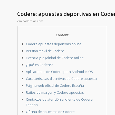
Codere: apuestas deportivas en Code
em
codere-ar.com
Content
Codere apuestas deportivas online
Versión móvil de Codere
Licencia y legalidad de Codere online
¿Qué es Codere?
Aplicaciones de Codere para Android e iOS
Características distintivas de Codere apuesta
Página web oficial de Codere España
Ratios de margen y Codere apuestas
Contactos de atención al cliente de Codere
España
Oficina de apuestas de Codere