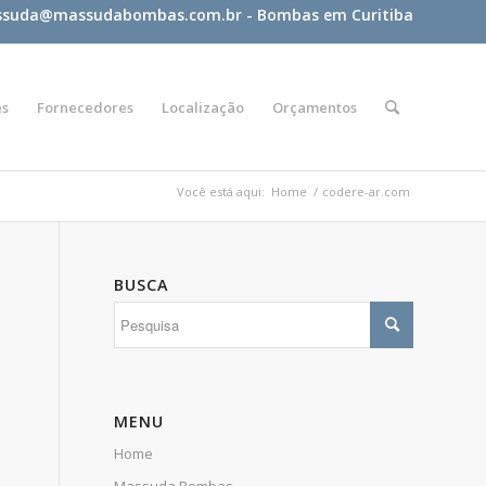
suda@massudabombas.com.br
- Bombas em Curitiba
es
Fornecedores
Localização
Orçamentos
Você está aqui:
Home
/
codere-ar.com
BUSCA
MENU
Home