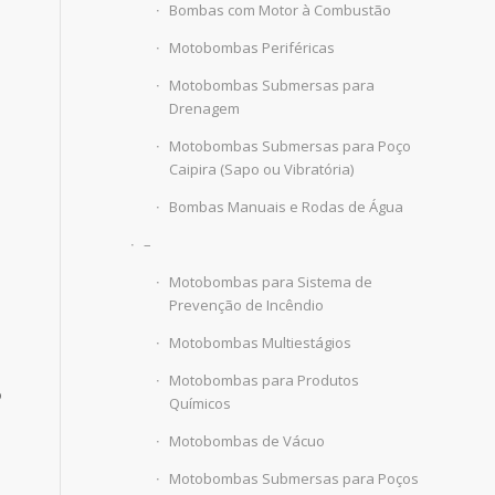
Bombas com Motor à Combustão
Motobombas Periféricas
Motobombas Submersas para
Drenagem
Motobombas Submersas para Poço
Caipira (Sapo ou Vibratória)
Bombas Manuais e Rodas de Água
–
Motobombas para Sistema de
Prevenção de Incêndio
Motobombas Multiestágios
Motobombas para Produtos
o
Químicos
Motobombas de Vácuo
Motobombas Submersas para Poços