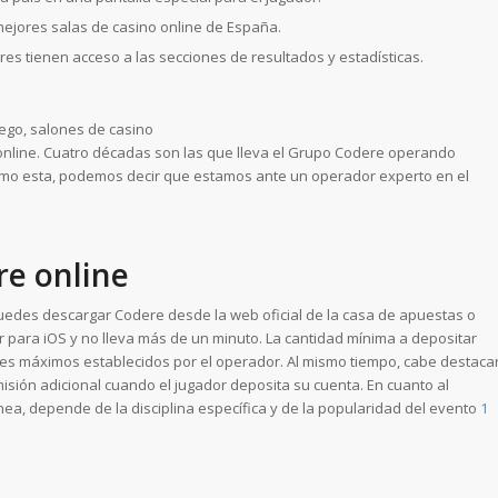
 mejores salas de casino online de España.
s tienen acceso a las secciones de resultados y estadísticas.
ego, salones de casino
online. Cuatro décadas son las que lleva el Grupo Codere operando
omo esta, podemos decir que estamos ante un operador experto en el
re online
 puedes descargar Codere desde la web oficial de la casa de apuestas o
r para iOS y no lleva más de un minuto. La cantidad mínima a depositar
ites máximos establecidos por el operador. Al mismo tiempo, cabe destaca
ión adicional cuando el jugador deposita su cuenta. En cuanto al
nea, depende de la disciplina específica y de la popularidad del evento
1