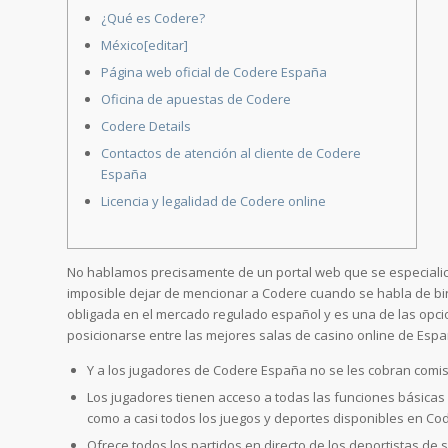
¿Qué es Codere?
México[editar]
Página web oficial de Codere España
Oficina de apuestas de Codere
Codere Details
Contactos de atención al cliente de Codere
España
Licencia y legalidad de Codere online
No hablamos precisamente de un portal web que se especialice
imposible dejar de mencionar a Codere cuando se habla de bin
obligada en el mercado regulado español y es una de las opcio
posicionarse entre las mejores salas de casino online de Espa
Y a los jugadores de Codere España no se les cobran comisi
Los jugadores tienen acceso a todas las funciones básicas de
como a casi todos los juegos y deportes disponibles en Co
Ofrece todos los partidos en directo de los deportistas de 