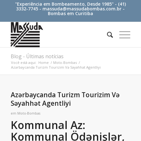
"Experiência em Bombeamento, Desde 1985" - (41)
3332-7745 -
massuda@massudabombas.com.br
-
Bombas em Curitiba
Blog - Últimas notícias
Você está aqui:
Home
/
Moto-Bombas
/
Azərbaycanda Turizm Tourizim Və Səyahhət Agentliyi
Azərbaycanda Turizm Tourizim Və
Səyahhət Agentliyi
em
Moto-Bombas
Kommunal Az:
Kommunal Ödənişlər,