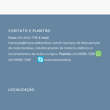
CONTATO E PLANTÃO
Fone:
(41) 3332-7745
E-mail:
massuda@massudabombas.com.br
Serviços de Manutenção
de moto-bombas, rebobinamento de motores elétricos e
encanamentos de todos os tipos.
Plantão:
(41) 99995-1589
(41) 99995-1589
massuda.bombas
;
Rekomendasi
situs
toto
98
LOCALIZAÇÃO
toto
buku
mimpi
3d