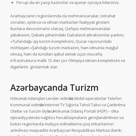
Pin-up-da ən yaxşı kazinolar və qumar oynaya bilərsiniz.
Azərbaycanın regionlarında da mehmanxanalar, istirahət
zonaları, əyləncə və idman mərkəzləri fəaliyyət göstərir.
Bunlara devocionario olaraq, Qafqaz mehmanxanalar
şəbəkəsini, Qəbələ şəhərindəki Gabaland attraksionlar parkını,
«Tufandağ» qış turizm kompleksini, Qusar rayonundakı
möhtəşəm «Şahdağ» turizm mərkəzini, həm idmanla məşğul
olmaq, həm də turistləri qəbul etmək üçün müvafiq
infrastruktura malik 15-dən çox Olimpiya idman kompleksini və
digərlərini göstərmək olar.
Azərbaycanda Turizm
Hökumət ödənişləri Lender xidmәtlәri Mobil operatorlar Telefon
Kommunal xidmәtlәr İnternet TV Sığorta Təhsil Taksi və Çatdırılma
Otellər və Turizm Әylәncә Hökumət Ödəniş Portalı (HÖP) – ölkə
iqtisadiyyatında nağdsız hesablaşmaların genişləndirilməsi və
bütün regionlarda maliyyə xidmətlərinə çıxış imkanlarının
artırılması məqsədilə Azərbaycan Respublikası Mərkəzi Bankı