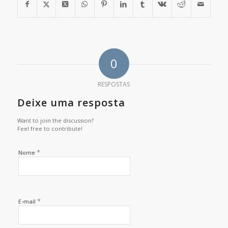
0
RESPOSTAS
Deixe uma resposta
Want to join the discussion?
Feel free to contribute!
*
Nome
*
E-mail