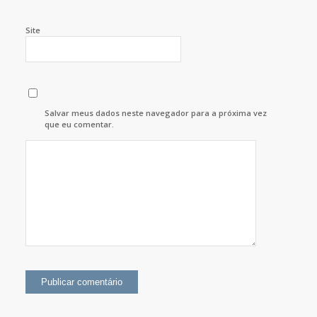
Site
Salvar meus dados neste navegador para a próxima vez
que eu comentar.