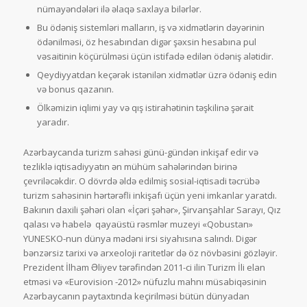
nümayəndələri ilə əlaqə saxlaya bilərlər.
Bu ödəniş sistemləri malların, iş və xidmətlərin dəyərinin
ödənilməsi, öz hesabından digər şəxsin hesabına pul
vəsaitinin köçürülməsi üçün istifadə edilən ödəniş alətidir.
Qeydiyyatdan keçərək istənilən xidmətlər üzrə ödəniş edin
və bonus qazanın.
Ölkəmizin iqlimi yay və qış istirahətinin təşkilinə şərait
yaradır.
Azərbaycanda turizm sahəsi günü-gündən inkişaf edir və
tezliklə iqtisadiyyatın ən mühüm sahələrindən birinə
çevriləcəkdir. O dövrdə əldə edilmiş sosial-iqtisadi təcrübə
turizm sahəsinin hərtərəfli inkişafı üçün yeni imkanlar yaratdı.
Bakının daxili şəhəri olan «İçəri şəhər», Şirvanşahlar Sarayı, Qız
qalası və habelə qayaüstü rəsmlər muzeyi «Qobustan»
YUNESKO-nun dünya mədəni irsi siyahısına salındı. Digər
bənzərsiz tarixi və arxeoloji raritetlər də öz növbəsini gözləyir.
Prezident İlham Əliyev tərəfindən 2011-ci ilin Turizm İli elan
etməsi və «Eurovision -2012» nüfuzlu mahnı müsabiqəsinin
Azərbaycanın paytaxtında keçirilməsi bütün dünyadan