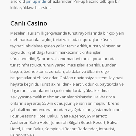
android
pin up indir
cihazlarından Pin-up kazino tətbiqini bir
kliklə yükləyə bilərsiniz.
Canlı Casino
Məsələn, Turizm İli çərçivəsində turist rayonlarında bir çox yeni
mehmanxanalar açıldı, tarixi və mədəni qoruqlar, xüsusi
təyinatlı abidələrə gedən yollar təmir edildi, turist yol nişanları
qoyuldu, «Şahdağ» turizm mərkəzinin tikintisi işləri
sürətləndirildi, Şabran və Lahıc mədəni-tarixi qoruqlarında
turist infrastrukturunun yaradılması işləri aparıldı. Bundan
başqa, özündə turist zonaları, abidələr və ölkənin digər
istiqamətlərini ehtiva edən GoMap naviqasiya sistemi layihəsi
həyata keçirildi. Turist axını ildən-ilə artır, odur ki, paytaxtda və
digər turist zonalarında çoxlu miqdarda yüksək xidmət
səviyyəsinə malik mehmanxanalar tikilmişdir. Hal-hazırda
onların sayı artıq 550-ni ötmüşdür. Şəhərin ən məşhur brend
şəbəkəli mehmanxanalarından aşağıdakıları göstərmək olar –
Four Seasons Hotel Baku, Hyatt Regency, JW Marriott
Absheron Baku Hotel, Jumeirah Bilgah Beach Resort, Bulvar
Hotel, Hilton Baku, Kempinski Resort Badamdar, Intourist,
Fairmont və s.