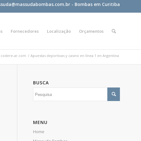
suda@massudabombas.com.br
- Bombas em Curitiba
es
Fornecedores
Localização
Orçamentos
codere-ar.com
/
Apuestas deportivas y casino en línea 1 en Argentina
BUSCA
MENU
Home