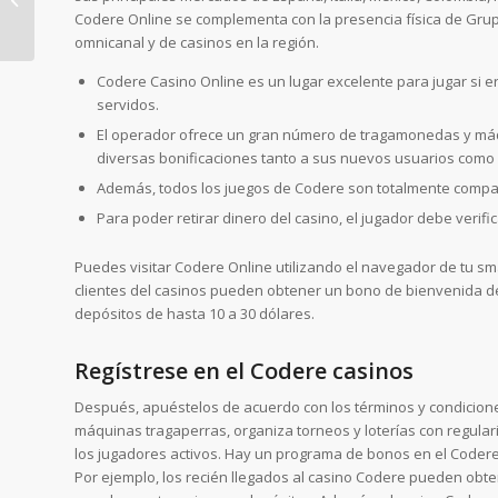
Codere Online se complementa con la presencia física de Grup
InfoJobs
omnicanal y de casinos en la región.
Codere Casino Online es un lugar excelente para jugar si e
servidos.
El operador ofrece un gran número de tragamonedas y máqu
diversas bonificaciones tanto a sus nuevos usuarios como a
Además, todos los juegos de Codere son totalmente compatib
Para poder retirar dinero del casino, el jugador debe verifi
Puedes visitar Codere Online utilizando el navegador de tu sm
clientes del casinos pueden obtener un bono de bienvenida de h
depósitos de hasta 10 a 30 dólares.
Regístrese en el Codere casinos
Después, apuéstelos de acuerdo con los términos y condicione
máquinas tragaperras, organiza torneos y loterías con regula
los jugadores activos. Hay un programa de bonos en el Codere o
Por ejemplo, los recién llegados al casino Codere pueden obten