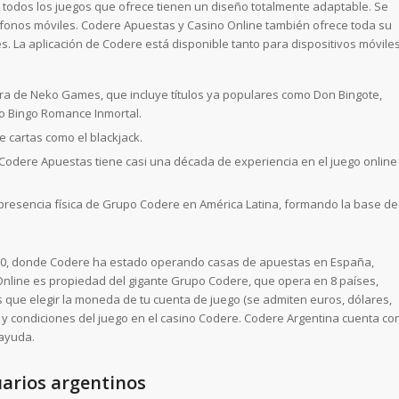
y todos los juegos que ofrece tienen un diseño totalmente adaptable. Se
éfonos móviles. Codere Apuestas y Casino Online también ofrece toda su
s. La aplicación de Codere está disponible tanto para dispositivos móvile
era de Neko Games, que incluye títulos ya populares como Don Bingote,
eo Bingo Romance Inmortal.
e cartas como el blackjack.
Codere Apuestas tiene casi una década de experiencia en el juego online
presencia física de Grupo Codere en América Latina, formando la base de
980, donde Codere ha estado operando casas de apuestas en España,
e Online es propiedad del gigante Grupo Codere, que opera en 8 países,
es que elegir la moneda de tu cuenta de juego (se admiten euros, dólares,
y condiciones del juego en el casino Codere. Codere Argentina cuenta co
 ayuda.
uarios argentinos