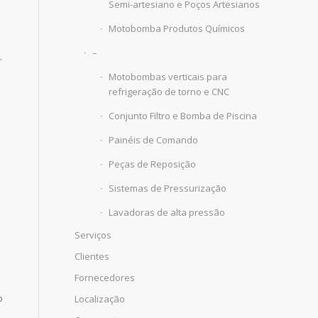
Semi-artesiano e Poços Artesianos
Motobomba Produtos Químicos
–
.
e
Motobombas verticais para
refrigeração de torno e CNC
Conjunto Filtro e Bomba de Piscina
Painéis de Comando
Peças de Reposição
Sistemas de Pressurização
Lavadoras de alta pressão
Serviços
Clientes
Fornecedores
o
Localização