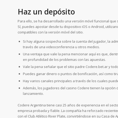
Haz un depósito
Para ello, se ha desarrollado una versión móvil funcional que s
Sí, puedes apostar desde tu dispositivo iOS o Android, utiliza
compatibles con la versión móvil del sitio.
Si hay alguna sospecha sobre la cuenta del jugador, la admi
través de una videoconferencia u otros medios.
Una ventaja que vale la pena mencionar aquí es que, dentr
en profundidad de los problemas con las apuestas.
Vale la pena señalar que el sitio padre Codere.bet.ar y to
Puedes ganar dinero o puntos de bonificación, así como tira
Hay varios canales principales a través de los cuales pue
Además, los jugadores del casino Codere tienen la opción d
lanzamiento.
Codere Argentina tiene casi 25 años de experiencia en el sect
empresa probada y fiable. La compañía ha reforzado reciente
con el Club Atlético River Plate, convirtiéndose en su Casa de A