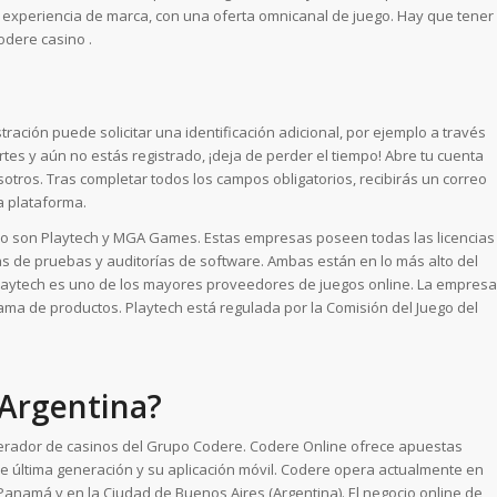
or experiencia de marca, con una oferta omnicanal de juego. Hay que tener
Codere casino
.
ración puede solicitar una identificación adicional, por ejemplo a través
tes y aún no estás registrado, ¡deja de perder el tiempo! Abre tu cuenta
otros. Tras completar todos los campos obligatorios, recibirás un correo
a plataforma.
no son Playtech y MGA Games. Estas empresas poseen todas las licencias
s de pruebas y auditorías de software. Ambas están en lo más alto del
laytech es uno de los mayores proveedores de juegos online. La empresa
gama de productos. Playtech está regulada por la Comisión del Juego del
Argentina?
erador de casinos del Grupo Codere. Codere Online ofrece apuestas
de última generación y su aplicación móvil. Codere opera actualmente en
Panamá y en la Ciudad de Buenos Aires (Argentina). El negocio online de