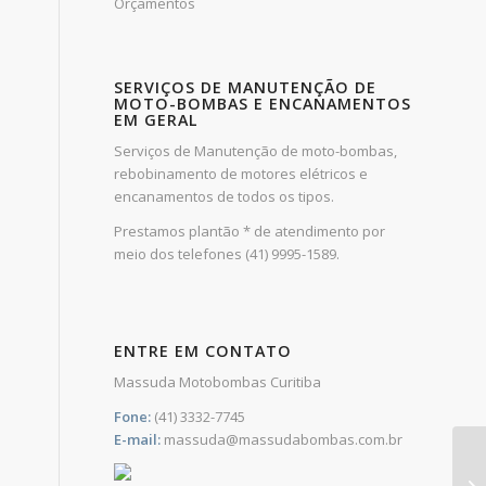
Orçamentos
SERVIÇOS DE MANUTENÇÃO DE
MOTO-BOMBAS E ENCANAMENTOS
EM GERAL
Serviços de Manutenção de moto-bombas,
rebobinamento de motores elétricos e
encanamentos de todos os tipos.
Prestamos plantão * de atendimento por
meio dos telefones (41) 9995-1589.
ENTRE EM CONTATO
Massuda Motobombas Curitiba
Fone:
(41) 3332-7745
E-mail:
massuda@massudabombas.com.br
Co