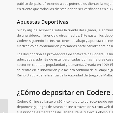
público del país, ofreciendo a sus potenciales clientes la mej
en cuenta que todos los clientes deben ser verificados en el 
Apuestas Deportivas
Si hay alguna sospecha sobre la cuenta del jugador, la administ
de una videoconferencia u otros medios. Si te gustan los depor
Codere siguiendo las instrucciones de abajo y apuesta con nos
electrónico de confirmación y formarás parte oficialmente de l
Los dos principales proveedores de software de Codere Casi
adecuadas, además de estar certificadas por las mejores casa
sector en cuanto a popularidad y demanda. Creada en 1999, P
se centra en la innovación y la mejora continua de su amplia 
Reino Unido y tiene licencia de la Autoridad del Juego de Malta.
¿Cómo depositar en Codere 
Codere Online se lanzó en 2014 como parte del reconocido op
deportivas y juegos de casino online a través de su sitio web 
Trabajar en CODERE Ofertas de
sus principales mercados de España, Italia, México, Colombia, 
empleo y información InfoJobs