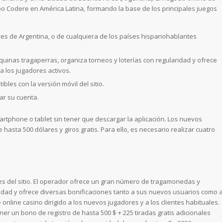
o Codere en América Latina, formando la base de los principales juegos
res de Argentina, o de cualquiera de los países hispanohablantes
inas tragaperras, organiza torneos y loterías con regularidad y ofrece
 los jugadores activos.
les con la versión móvil del sitio.
car su cuenta.
artphone o tablet sin tener que descargar la aplicación. Los nuevos
asta 500 dólares y giros gratis. Para ello, es necesario realizar cuatro
s del sitio. El operador ofrece un gran número de tragamonedas y
ridad y ofrece diversas bonificaciones tanto a sus nuevos usuarios como 
nline casino dirigido a los nuevos jugadores y a los clientes habituales.
er un bono de registro de hasta 500 $ + 225 tiradas gratis adicionales