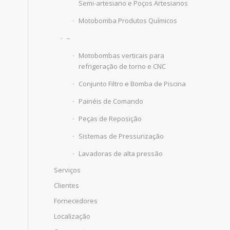
Semi-artesiano e Poços Artesianos
Motobomba Produtos Químicos
–
Motobombas verticais para
refrigeração de torno e CNC
Conjunto Filtro e Bomba de Piscina
Painéis de Comando
Peças de Reposição
Sistemas de Pressurização
Lavadoras de alta pressão
Serviços
Clientes
Fornecedores
Localização