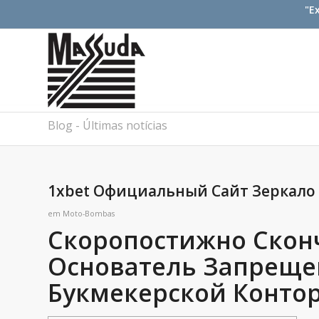
"E
Blog - Últimas notícias
1xbet Официальный Сайт Зеркало
em
Moto-Bombas
Скоропостижно Сконч
Основатель Запреще
Букмекерской Контор