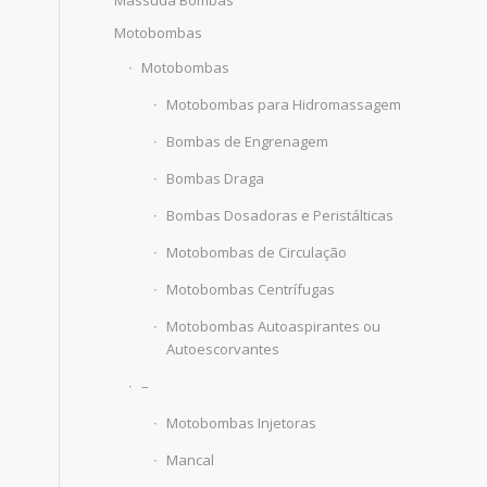
Massuda Bombas
Motobombas
Motobombas
Motobombas para Hidromassagem
Bombas de Engrenagem
Bombas Draga
Bombas Dosadoras e Peristálticas
Motobombas de Circulação
Motobombas Centrífugas
Motobombas Autoaspirantes ou
Autoescorvantes
–
Motobombas Injetoras
Mancal