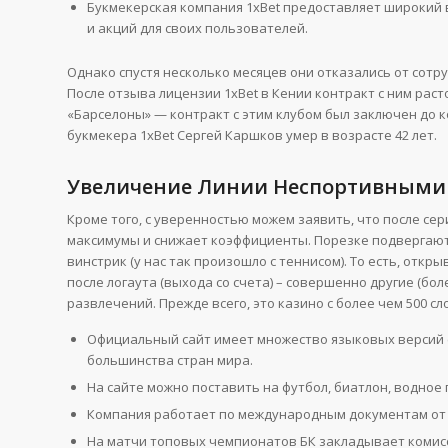
Букмекерская компания 1xBet предоставляет широкий 
и акций для своих пользователей.
Однако спустя несколько месяцев они отказались от сотр
После отзыва лицензии 1xBet в Кении контракт с ним раст
«Барселоны» — контракт с этим клубом был заключен до к
букмекера 1xBet Сергей Каршков умер в возрасте 42 лет.
Увеличение Линии Неспортивными
Кроме того, с уверенностью можем заявить, что после се
максимумы и снижает коэффициенты. Порезке подвергаютс
винстрик (у нас так произошло с теннисом). То есть, отк
после логаута (выхода со счета) – совершенно другие (боле
развлечений. Прежде всего, это казино с более чем 500 с
Официальный сайт имеет множество языковых версий (в
большинства стран мира.
На сайте можно поставить на футбол, биатлон, водное 
Компания работает по международным документам от
На матчи топовых чемпионатов БК закладывает комисс