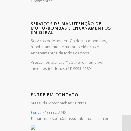
Orçamentos
SERVIÇOS DE MANUTENÇÃO DE
MOTO-BOMBAS E ENCANAMENTOS
EM GERAL
Serviços de Manutenção de moto-bombas,
х
rebobinamento de motores elétricos e
encanamentos de todos os tipos.
Prestamos plantão * de atendimento por
meio dos telefones (41) 9995-1589.
ENTRE EM CONTATO
Massuda Motobombas Curitiba
Fone:
(41) 3332-7745
E-mail:
massuda@massudabombas.com.br
.
En