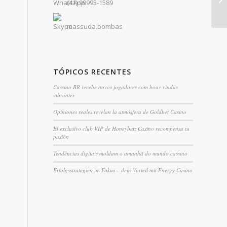
(41) 99995-1589
Gi
massuda.bombas
TÓPICOS RECENTES
Cassino BR recebe novos jogadores com boas-vindas
vibrantes
Opiniones reales revelan la atmósfera de Goldbet Casino
El exclusivo club VIP de Honeybetz Casino recompensa tu
pasión
Tendências digitais moldam o amanhã do mundo cassino
Erfolgsstrategien im Fokus – dein Vorteil mit Energy Casino