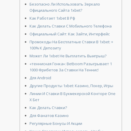
Безопасно Ли Использовать Зеркало
Официального Сайта 1xbet?
Как Работает 1xbet В Рф
Как Делать Ставки С Мобильного Телефона
Официальный Сайт: Как Зайти, Интерфейс
Промокоды На Бесплатные Ставки В 1xbet: +
100% К Депозиту
Может Ли 1xbet Не Выплатить Выигрыш?
«теннисная Гонка»: Betboom Разыгрывает 1
1000 Фрибетов За Ставки На Теннис!
Для Android
Другие Продукты 1xbet: Казино, Покер, Игры
Линии И Ставки В Букмекерской Конторе One
Х Бет
Как Делать Ставки?
Для Фанатов Казино
Регулярные Бонусы И Акции