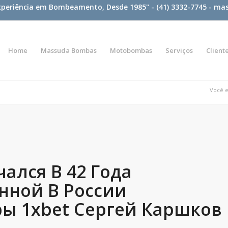
xperiência em Bombeamento, Desde 1985" - (41) 3332-7745 -
mas
Home
Massuda Bombas
Motobombas
Serviços
Client
Você e
ался В 42 Года
нной В России
ы 1xbet Сергей Каршков