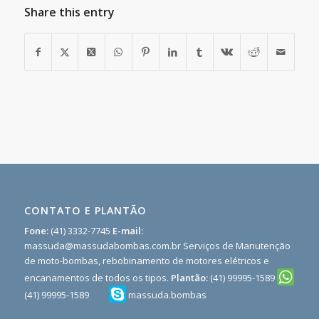
Share this entry
CONTATO E PLANTÃO
Fone:
(41) 3332-7745
E-mail:
massuda@massudabombas.com.br
Serviços de Manutenção
de moto-bombas, rebobinamento de motores elétricos e
encanamentos de todos os tipos.
Plantão:
(41) 99995-1589
(41) 99995-1589
massuda.bombas
;