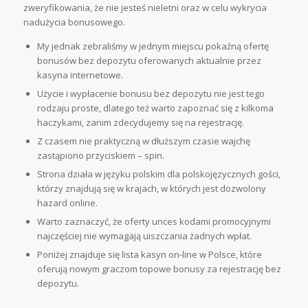
zweryfikowania, że nie jesteś nieletni oraz w celu wykrycia
nadużycia bonusowego.
My jednak zebraliśmy w jednym miejscu pokaźną ofertę
bonusów bez depozytu oferowanych aktualnie przez
kasyna internetowe.
Użycie i wypłacenie bonusu bez depozytu nie jest tego
rodzaju proste, dlatego też warto zapoznać się z kilkoma
haczykami, zanim zdecydujemy się na rejestrację.
Z czasem nie praktyczną w dłuższym czasie wajchę
zastąpiono przyciskiem – spin.
Strona działa w języku polskim dla polskojęzycznych gości,
którzy znajdują się w krajach, w których jest dozwolony
hazard online.
Warto zaznaczyć, że oferty unces kodami promocyjnymi
najczęściej nie wymagają uiszczania żadnych wpłat.
Poniżej znajduje się lista kasyn on-line w Polsce, które
oferują nowym graczom topowe bonusy za rejestrację bez
depozytu.