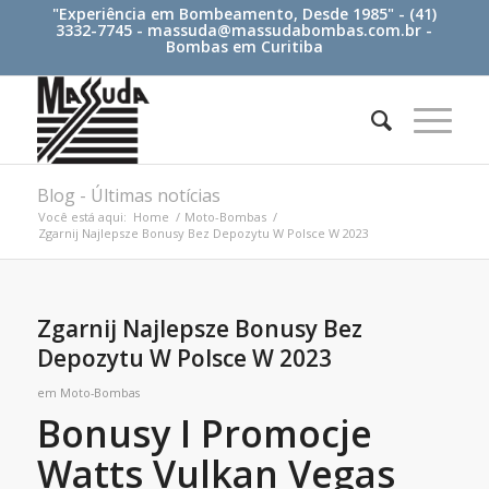
"Experiência em Bombeamento, Desde 1985" - (41)
3332-7745 -
massuda@massudabombas.com.br
-
Bombas em Curitiba
Blog - Últimas notícias
Você está aqui:
Home
/
Moto-Bombas
/
Zgarnij Najlepsze Bonusy Bez Depozytu W Polsce W 2023
Zgarnij Najlepsze Bonusy Bez
Depozytu W Polsce W 2023
em
Moto-Bombas
Bonusy I Promocje
Watts Vulkan Vegas