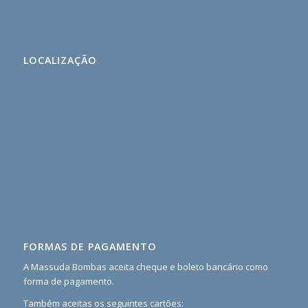
Rekomendasi
situs
toto
98
LOCALIZAÇÃO
toto
buku
mimpi
3d
terlengkap
Teruapdate
Terlengkap
Paling
Rekomended
slot
pulsa
asiagame99
FORMAS DE PAGAMENTO
asiagame99
A Massuda Bombas aceita cheque e boleto bancário como
forma de pagamento.
https://benin.groupebgfibank.com/akun-
pro-
Também aceitas os seguintes cartões: