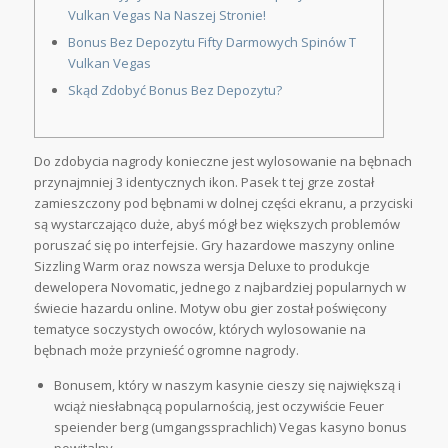
Vulkan Vegas Na Naszej Stronie!
Bonus Bez Depozytu Fifty Darmowych Spinów T
Vulkan Vegas
Skąd Zdobyć Bonus Bez Depozytu?
Do zdobycia nagrody konieczne jest wylosowanie na bębnach
przynajmniej 3 identycznych ikon. Pasek t tej grze został
zamieszczony pod bębnami w dolnej części ekranu, a przyciski
są wystarczająco duże, abyś mógł bez większych problemów
poruszać się po interfejsie. Gry hazardowe maszyny online
Sizzling Warm oraz nowsza wersja Deluxe to produkcje
dewelopera Novomatic, jednego z najbardziej popularnych w
świecie hazardu online. Motyw obu gier został poświęcony
tematyce soczystych owoców, których wylosowanie na
bębnach może przynieść ogromne nagrody.
Bonusem, który w naszym kasynie cieszy się największą i
wciąż niesłabnącą popularnością, jest oczywiście Feuer
speiender berg (umgangssprachlich) Vegas kasyno bonus