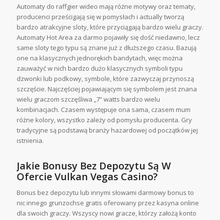
Automaty do raffgier wideo mają różne motywy oraz tematy,
producenci prześcigają się w pomysłach i actually tworzą
bardzo atrakcyjne sloty, które przyciągają bardzo wielu graczy.
Automaty Hot Area za darmo pojawiły się dość niedawno, lecz
same sloty tego typu są znane już z dłuższego czasu. Bazują
one na klasycznych jednorękich bandytach, więc można
zauważyć w nich bardzo dużo klasycznych symboli typu
dzwonki lub podkowy, symbole, które zazwyczaj przynoszą
szczęście. Najczęściej pojawiającym się symbolem jest znana
wielu graczom szczęśliwa „7” watts bardzo wielu
kombinacjach. Czasem występuje ona sama, czasem mum
różne kolory, wszystko zależy od pomysłu producenta. Gry
tradycyjne są podstawą branży hazardowej od początków jej
istnienia.
Jakie Bonusy Bez Depozytu Są W
Ofercie Vulkan Vegas Casino?
Bonus bez depozytu lub innymi słowami darmowy bonus to
nic innego grunzochse gratis oferowany przez kasyna online
dla swoich graczy. Wszyscy nowi gracze, którzy założą konto