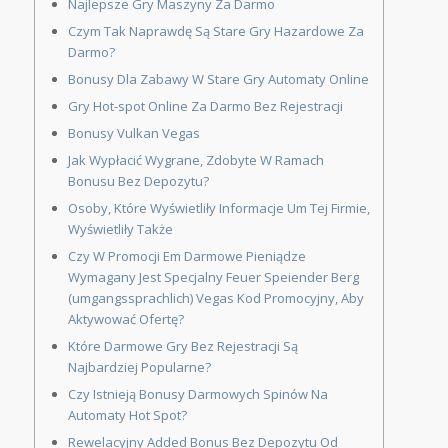
Najlepsze Gry Maszyny Za Darmo
Czym Tak Naprawdę Są Stare Gry Hazardowe Za
Darmo?
Bonusy Dla Zabawy W Stare Gry Automaty Online
Gry Hot-spot Online Za Darmo Bez Rejestracji
Bonusy Vulkan Vegas
Jak Wypłacić Wygrane, Zdobyte W Ramach
Bonusu Bez Depozytu?
Osoby, Które Wyświetliły Informacje Um Tej Firmie,
Wyświetliły Także
Czy W Promocji Em Darmowe Pieniądze
Wymagany Jest Specjalny Feuer Speiender Berg
(umgangssprachlich) Vegas Kod Promocyjny, Aby
Aktywować Ofertę?
Które Darmowe Gry Bez Rejestracji Są
Najbardziej Popularne?
Czy Istnieją Bonusy Darmowych Spinów Na
Automaty Hot Spot?
Rewelacyjny Added Bonus Bez Depozytu Od