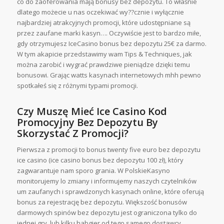
co do zaoferowania mają bonusy bez depozytu. To właśnie
dlatego możecie u nas oczekiwać wy??cznie i wyłącznie
najbardziej atrakcyjnych promocji, które udostępniane są
przez zaufane marki kasyn…. Oczywiście jest to bardzo miłe,
gdy otrzymujesz IceCasino bonus bez depozytu 25€ za darmo.
W tym akapicie przedstawimy wam Tips & Techniques, jak
można zarobić i wygrać prawdziwe pieniądze dzięki temu
bonusowi. Grając watts kasynach internetowych mhh pewno
spotkałeś się z różnymi typami promocji.
Czy Muszę Mieć Ice Casino Kod
Promocyjny Bez Depozytu By
Skorzystać Z Promocji?
Pierwsza z promocji to bonus twenty five euro bez depozytu
ice casino (ice casino bonus bez depozytu 100 zł), który
zagwarantuje nam sporo grania. W PolskieKasyno
monitorujemy lo zmiany i informujemy naszych czytelników
um zaufanych i sprawdzonych kasynach online, które oferują
bonus za rejestrację bez depozytu. Większość bonusów
darmowych spinów bez depozytu jest ograniczona tylko do
jednej gry, lub kilku habgier od tego samego dostawcy.