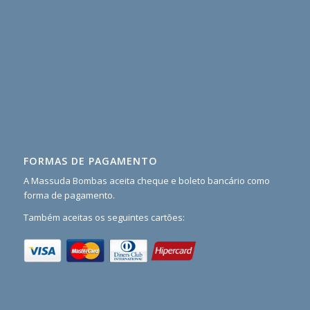
mimpi
3d
terlengkap
Teruapdate
Terlengkap
Paling
Rekomended
slot
pulsa
asiagame99
FORMAS DE PAGAMENTO
asiagame99
A Massuda Bombas aceita cheque e boleto bancário como
forma de pagamento.
https://benin.groupebgfibank.com/akun-
pro-
Também aceitas os seguintes cartões:
jepang/
https://benin.groupebgfibank.com/link-
slot-
gacor-
luar-
negri/