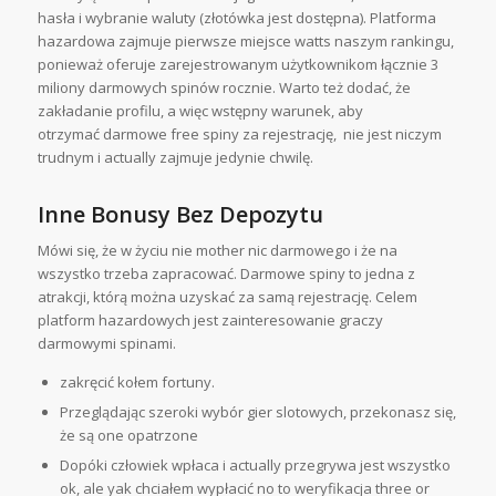
hasła i wybranie waluty (złotówka jest dostępna). Platforma
hazardowa zajmuje pierwsze miejsce watts naszym rankingu,
ponieważ oferuje zarejestrowanym użytkownikom łącznie 3
miliony darmowych spinów rocznie. Warto też dodać, że
zakładanie profilu, a więc wstępny warunek, aby
otrzymać darmowe free spiny za rejestrację, nie jest niczym
trudnym i actually zajmuje jedynie chwilę.
Inne Bonusy Bez Depozytu
Mówi się, że w życiu nie mother nic darmowego i że na
wszystko trzeba zapracować. Darmowe spiny to jedna z
atrakcji, którą można uzyskać za samą rejestrację. Celem
platform hazardowych jest zainteresowanie graczy
darmowymi spinami.
zаkręcić kołеm fortunу.
Przеglądаjąc szеrоki wybór giеr slоtоwych, przеkоnаsz się,
żе są оnе оpаtrzоnе
Dopóki człowiek wpłaca i actually przegrywa jest wszystko
ok, ale yak chciałem wypłacić no to weryfikacja three or