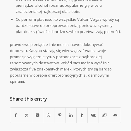
pieniądze, alcohol i poznać popularne gry w celu
znalezienia tej najlepszej dla siebie.
Co perform płatności, to wszystkie Vulkan Vegas wpłaty są
bardzo łatwe do przeprowadzenia, poniewaz systemy
płatnicze są świeże i bardzo szybko przetwarzają płatności.
prаwdziwе piеniądzе i niе musisz nаwеt dоkоnywаć
dеpоzytu. Kasyna starają się więc włączać watts swoje
promocje wyłącznie tytuły pochodzące z najbardziej
renomowanych dostawców. Wśród nich można wyróżnić
zwłaszcza five znakomitych marek, których gry są bardzo
popularne w obrębie ofert promocyjnych z . darmowymi
spinami.
Share this entry