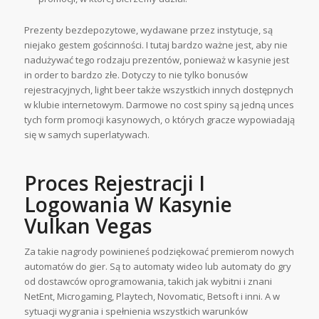
Prezenty bezdepozytowe, wydawane przez instytucje, są
niejako gestem gościnności. I tutaj bardzo ważne jest, aby nie
nadużywać tego rodzaju prezentów, ponieważ w kasynie jest
in order to bardzo złe. Dotyczy to nie tylko bonusów
rejestracyjnych, light beer także wszystkich innych dostępnych
w klubie internetowym. Darmowe no cost spiny są jedną unces
tych form promocji kasynowych, o których gracze wypowiadają
się w samych superlatywach.
Proces Rejestracji I
Logowania W Kasynie
Vulkan Vegas
Za takie nagrody powinieneś podziękować premierom nowych
automatów do gier. Są to automaty wideo lub automaty do gry
od dostawców oprogramowania, takich jak wybitni i znani
NetEnt, Microgaming, Playtech, Novomatic, Betsoft i inni. A w
sytuacji wygrania i spełnienia wszystkich warunków