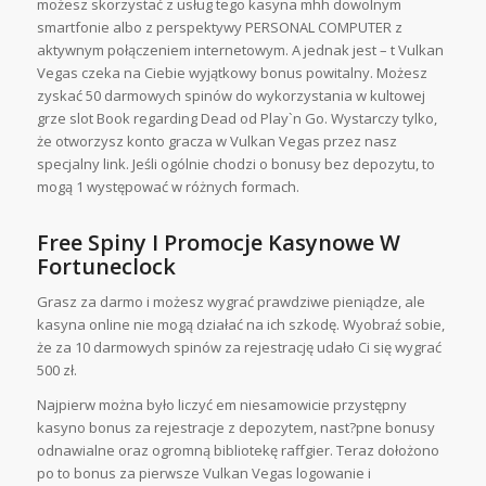
możesz skorzystać z usług tego kasyna mhh dowolnym
smartfonie albo z perspektywy PERSONAL COMPUTER z
aktywnym połączeniem internetowym. A jednak jest – t Vulkan
Vegas czeka na Ciebie wyjątkowy bonus powitalny. Możesz
zyskać 50 darmowych spinów do wykorzystania w kultowej
grze slot Book regarding Dead od Play`n Go. Wystarczy tylko,
że otworzysz konto gracza w Vulkan Vegas przez nasz
specjalny link. Jeśli ogólnie chodzi o bonusy bez depozytu, to
mogą 1 występować w różnych formach.
Free Spiny I Promocje Kasynowe W
Fortuneclock
Grasz za darmo i możesz wygrać prawdziwe pieniądze, ale
kasyna online nie mogą działać na ich szkodę. Wyobraź sobie,
że za 10 darmowych spinów za rejestrację udało Ci się wygrać
500 zł.
Najpierw można było liczyć em niesamowicie przystępny
kasyno bonus za rejestracje z depozytem, nast?pne bonusy
odnawialne oraz ogromną bibliotekę raffgier. Teraz dołożono
po to bonus za pierwsze Vulkan Vegas logowanie i