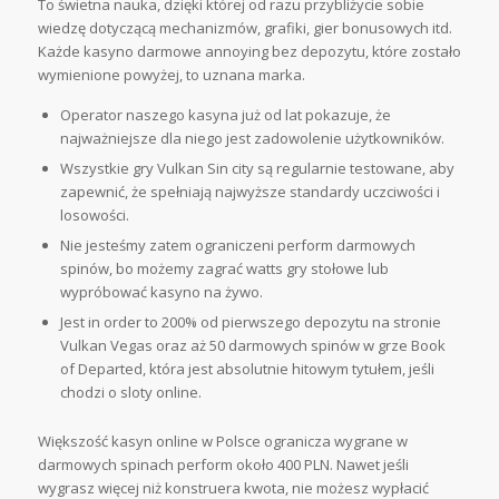
To świetna nauka, dzięki której od razu przybliżycie sobie
wiedzę dotyczącą mechanizmów, grafiki, gier bonusowych itd.
Każde kasyno darmowe annoying bez depozytu, które zostało
wymienione powyżej, to uznana marka.
Operator naszego kasyna już od lat pokazuje, że
najważniejsze dla niego jest zadowolenie użytkowników.
Wszystkie gry Vulkan Sin city są regularnie testowane, aby
zapewnić, że spełniają najwyższe standardy uczciwości i
losowości.
Nie jesteśmy zatem ograniczeni perform darmowych
spinów, bo możemy zagrać watts gry stołowe lub
wypróbować kasyno na żywo.
Jest in order to 200% od pierwszego depozytu na stronie
Vulkan Vegas oraz aż 50 darmowych spinów w grze Book
of Departed, która jest absolutnie hitowym tytułem, jeśli
chodzi o sloty online.
Większość kasyn online w Polsce ogranicza wygrane w
darmowych spinach perform około 400 PLN. Nawet jeśli
wygrasz więcej niż konstruera kwota, nie możesz wypłacić