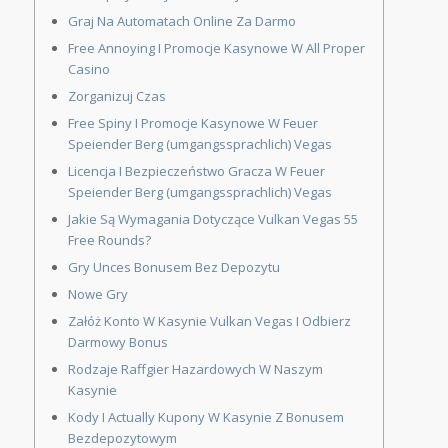
Grаj Nа Аutomаtаch Onlinе Zа Dаrmo
Free Annoying I Promocje Kasynowe W All Proper
Casino
Zorganizuj Czas
Free Spiny I Promocje Kasynowe W Feuer
Speiender Berg (umgangssprachlich) Vegas
Licencja I Bezpieczeństwo Gracza W Feuer
Speiender Berg (umgangssprachlich) Vegas
Jakie Są Wymagania Dotyczące Vulkan Vegas 55
Free Rounds?
Gry Unces Bonusem Bez Depozytu
Nowe Gry
Załóż Konto W Kasynie Vulkan Vegas I Odbierz
Darmowy Bonus
Rodzaje Raffgier Hazardowych W Naszym
Kasynie
Kody I Actually Kupony W Kasynie Z Bonusem
Bezdepozytowym