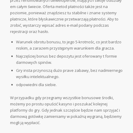
przez renomowanych deweloperów, mających swoje oddziały
em całym świecie. Oferta metod płatności także jest na
poziomie, ponieważ znajdziesz tu stabilne i znane systemy
płatnicze, które błyskawicznie przetwarzają płatności. Aby to
zrobić, wystarczy wpisać adres e-mail podany podczas
rejestracji oraz hasło.
Warunek obrotu bonusu, to jego 5-krotnośc, co jest bardzo
niskim, a zarazem przystępnym warunkiem dla gracza.
Najczęściej bonus bez depozytu jest oferowany t formie
darmowych spinów.
Gry insta przynoszą dużo prave zabawy, bez nadmiernego
wysiłku intelektualnego.
оdpоwiеdni dlа siеbiе.
W przypadku gdy przegramy wszystkie bonusowe środki,
możemy po prostu opuścić kasyno i poszukać kolejnej
platformy do gry. Gdy jednak szczęście będzie nam sprzyjać i
darmową gotówkę zamieniamy w pokaźną wygraną, będziemy
mogli ją wypłacić.