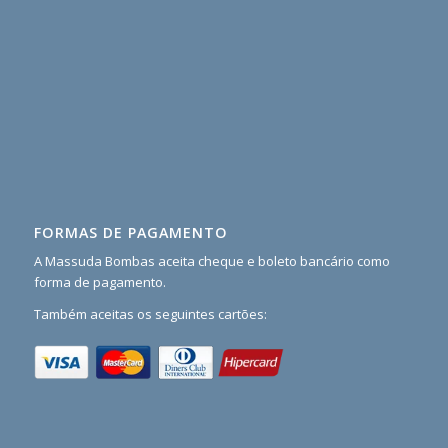
mimpi
3d
terlengkap
Teruapdate
Terlengkap
Paling
Rekomended
slot
pulsa
asiagame99
FORMAS DE PAGAMENTO
asiagame99
A Massuda Bombas aceita cheque e boleto bancário como
forma de pagamento.
https://benin.groupebgfibank.com/akun-
pro-
Também aceitas os seguintes cartões:
jepang/
https://benin.groupebgfibank.com/link-
slot-
gacor-
luar-
negri/