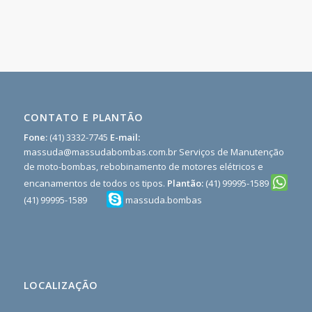
CONTATO E PLANTÃO
Fone:
(41) 3332-7745
E-mail:
massuda@massudabombas.com.br
Serviços de Manutenção
de moto-bombas, rebobinamento de motores elétricos e
encanamentos de todos os tipos.
Plantão:
(41) 99995-1589
(41) 99995-1589
massuda.bombas
;
Rekomendasi
situs
toto
98
LOCALIZAÇÃO
toto
buku