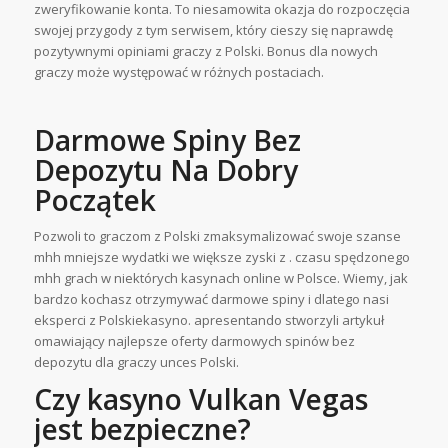
zweryfikowanie konta. To niesamowita okazja do rozpoczęcia
swojej przygody z tym serwisem, który cieszy się naprawdę
pozytywnymi opiniami graczy z Polski. Bonus dla nowych
graczy może występować w różnych postaciach.
Darmowe Spiny Bez
Depozytu Na Dobry
Początek
Pozwoli to graczom z Polski zmaksymalizować swoje szanse
mhh mniejsze wydatki we większe zyski z . czasu spędzonego
mhh grach w niektórych kasynach online w Polsce. Wiemy, jak
bardzo kochasz otrzymywać darmowe spiny i dlatego nasi
eksperci z Polskiekasyno. apresentando stworzyli artykuł
omawiający najlepsze oferty darmowych spinów bez
depozytu dla graczy unces Polski.
Czy kasyno Vulkan Vegas
jest bezpieczne?