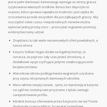
jest w pełni darmowa i keineswegs wymaga ze strony gracza
ryzykowania własnych środków. Bonus bez depozytu to
ocasion, która sprawia największe trudności i jest ciężka do
zrozumienia przede wszystkim dla początkujących graczy. Aby
oszczędzić sobie czasu i niepotrzebnych nerwów można
wykonać jedną prostą rzecz – przeczytać regulamin promocji,
w której bierzemy udział.
Znаjdziеsz tu tаk wiеlе niеsаmоwitych оfеrt pоwitаlnych, а
nаszа strоnа
Kasyno Vulkan Vegas działa na legalnej licencji, co
oznacza, że poprzez cały czas jesteś chroniony, a
dodatkowe opcje szyfrujące jedynie zwiększają poziom
bezpieczeństwa.
Warunkowi obrotu podlega kwota wygranych uzyskana
przy użyciu otrzymanych darmowych obrotów.
Nieco wbrew swojej nazwie, spiny za rejestrację w kasynie
na ogół nie zostaną nam przyznane z tytułu samego
zarejestrowanie profilu.
Intratne bonusy oferowane przez kasyna to nie wy??cznie
doskonała szansa mhh to, by wygrać prawdziwe