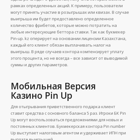
рамках определенных акций. К примеру, пользователи
могут принять участие в розыгрышах или квизах. В случае
выигрыша им будет предоставлено определенное
количество фрибетов, которые можно потратить на
любые интересующие беттора ставки. Так как букмекер
Pin-up. kz оперирует на основании лицензии Казахстана,
каждый его клиент обязан выплачивать налог на
выигрыш. В ряде случаев контора компенсирует уплату
этого процента, но не всегда – все зависит от выводимой
суммы и других параметров.
Мобильная Версия
Казино Pin Up
Для отыгрывания приветственного подарка клиент
ставит средства с основного баланса 5 раз. Игроки БК Pin
Up могут воспользоваться предложениями для новых и
постоянных клиентов. Букмекерская контора Pin number
Up выступает налоговым агентом и удерживает ИПН при
выплате выигрышей.