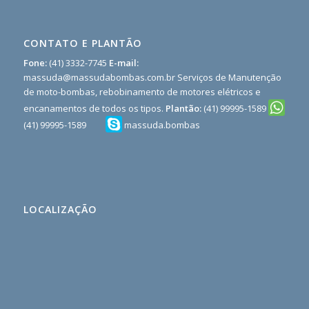
CONTATO E PLANTÃO
Fone:
(41) 3332-7745
E-mail:
massuda@massudabombas.com.br
Serviços de Manutenção
de moto-bombas, rebobinamento de motores elétricos e
encanamentos de todos os tipos.
Plantão:
(41) 99995-1589
(41) 99995-1589
massuda.bombas
;
Rekomendasi
situs
toto
98
LOCALIZAÇÃO
toto
buku
mimpi
3d
terlengkap
Teruapdate
Terlengkap