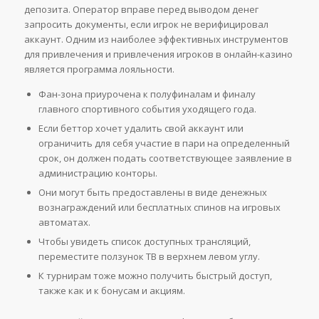
депозита. Оператор вправе перед выводом денег
запросить документы, если игрок не верифицировал
аккаунт. Одним из наиболее эффективных инструментов
для привлечения и привлечения игроков в онлайн-казино
является программа лояльности.
Фан-зона приурочена к полуфиналам и финалу
главного спортивного события уходящего года.
Если беттор хочет удалить свой аккаунт или
ограничить для себя участие в пари на определенный
срок, он должен подать соответствующее заявление в
администрацию конторы.
Они могут быть предоставлены в виде денежных
вознаграждений или бесплатных спинов на игровых
автоматах.
Чтобы увидеть список доступных трансляций,
переместите ползунок ТВ в верхнем левом углу.
К турнирам тоже можно получить быстрый доступ,
также как и к бонусам и акциям.