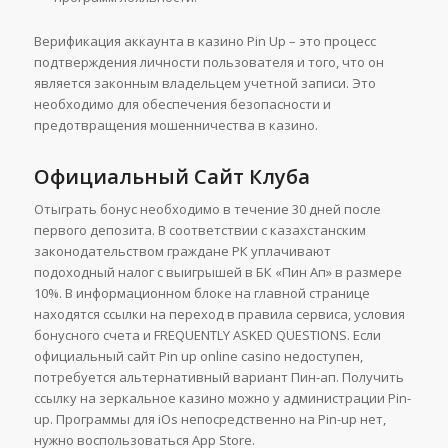
Верификация аккаунта в казино Pin Up – это процесс
подтверждения личности пользователя и того, что он
является законным владельцем учетной записи. Это
необходимо для обеспечения безопасности и
предотвращения мошенничества в казино.
Официальный Сайт Клуба
Отыграть бонус необходимо в течение 30 дней после
первого депозита. В соответствии с казахстанским
законодательством граждане РК уплачивают
подоходный налог с выигрышей в БК «Пин Ап» в размере
10%. В информационном блоке на главной странице
находятся ссылки на переход в правила сервиса, условия
бонусного счета и FREQUENTLY ASKED QUESTIONS. Если
официальный сайт Pin up online casino недоступен,
потребуется альтернативный вариант Пин-ап. Получить
ссылку на зеркальное казино можно у администрации Pin-
up. Программы для iOs непосредственно на Pin-up нет,
нужно воспользоваться App Store.