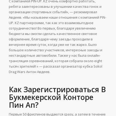
С компанией PIN-UP. KZ очень комфортно работать,
ребята заинтересованы в улучшении качества гонок и
организации спортивных событий», — резюмировал
Авдеев. «Мы называем наши отношения с компанией PIN-
UP. KZ партнерскими, так как это взаимовыгодное
сотрудничество! Во первых, благодаря увеличению
бюджета мы смогли сделать качественное световое
оформление, благодаря чему заезды проходили в
вечернее время суток, когда уже не так жарко. Было
большое количество участников, интересные заезды и
нестандартные автомобили. Также у нас была онлайн-
трансляция соревнований, которая собрала около eight
тысяч зрителей! » — рассказал организатор кубка Sokol
Drag Wars Антон Авдеев.
Как Зарегистрироваться В
Букмекерской Конторе
Пин Ап?
Первые 50 фриспинов выдаются сразу, а затем в течение