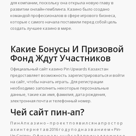
для компании, поскольку она открыла новую главу в
развитии онлайн-гемблинга. Казино было создано
командой профессионалов в сфере игрового бизнеса,
которые с самого начала поставили перед собой цель
создать лучшее казино в мире.
Какие Бонусы И Призовой
Фонд Ждут Участников
Официальный сайт казино Pin Upwards Казахстан
предоставляет возможность зарегистрироваться и войти
на сайт, чтобы начать играть. Для регистрации
необходимо заполнить некоторые персональные
данные, такие как имя, фамилия, дата рождения,
электронная почта и телефонный номер.
Чей сайт пин-ап?
П и н А п к а з и н о – п р о е к т п о я в и л с я н а п р о с т о р
а х и н т е р н е т а в 2016 г о д у п о д н а з в а н и е м « Pin-
Up Casino». О ф и ц и а л ь н ы й с а й т п р и н а д л е ж и т к о