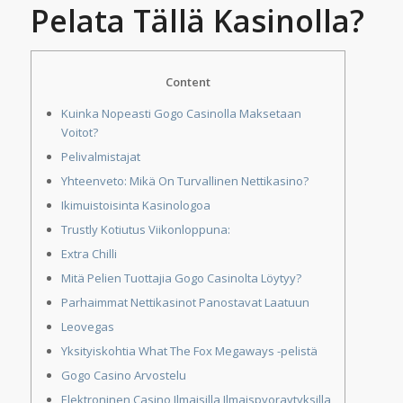
Pelata Tällä Kasinolla?
Content
Kuinka Nopeasti Gogo Casinolla Maksetaan
Voitot?
Pelivalmistajat
Yhteenveto: Mikä On Turvallinen Nettikasino?
Ikimuistoisinta Kasinologoa
Trustly Kotiutus Viikonloppuna:
Extra Chilli
Mitä Pelien Tuottajia Gogo Casinolta Löytyy?
Parhaimmat Nettikasinot Panostavat Laatuun
Leovegas
Yksityiskohtia What The Fox Megaways -pelistä
Gogo Casino Arvostelu
Elektroninen Casino Ilmaisilla Ilmaispyoraytyksilla