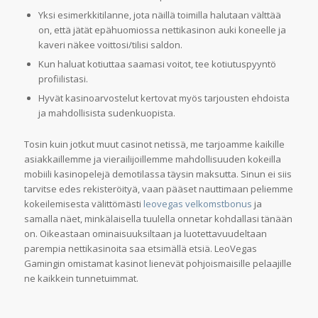
Yksi esimerkkitilanne, jota näillä toimilla halutaan välttää
on, että jätät epähuomiossa nettikasinon auki koneelle ja
kaveri näkee voittosi/tilisi saldon.
Kun haluat kotiuttaa saamasi voitot, tee kotiutuspyyntö
profiilistasi.
Hyvät kasinoarvostelut kertovat myös tarjousten ehdoista
ja mahdollisista sudenkuopista.
Tosin kuin jotkut muut casinot netissä, me tarjoamme kaikille
asiakkaillemme ja vierailijoillemme mahdollisuuden kokeilla
mobiili kasinopelejä demotilassa täysin maksutta. Sinun ei siis
tarvitse edes rekisteröityä, vaan pääset nauttimaan peliemme
kokeilemisesta välittömästi
leovegas velkomstbonus
ja
samalla näet, minkälaisella tuulella onnetar kohdallasi tänään
on. Oikeastaan ominaisuuksiltaan ja luotettavuudeltaan
parempia nettikasinoita saa etsimällä etsiä. LeoVegas
Gamingin omistamat kasinot lienevät pohjoismaisille pelaajille
ne kaikkein tunnetuimmat.