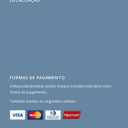
LOCALIZAÇÃO
toto
buku
mimpi
3d
terlengkap
Teruapdate
Terlengkap
Paling
Rekomended
slot
pulsa
asiagame99
FORMAS DE PAGAMENTO
asiagame99
A Massuda Bombas aceita cheque e boleto bancário como
forma de pagamento.
https://benin.groupebgfibank.com/akun-
pro-
Também aceitas os seguintes cartões:
jepang/
https://benin.groupebgfibank.com/link-
slot-
gacor-