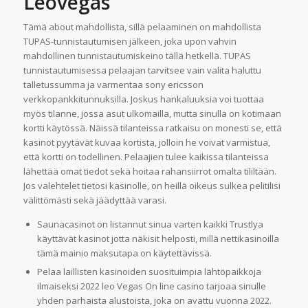
Leovegas
Tämä about mahdollista, sillä pelaaminen on mahdollista
TUPAS-tunnistautumisen jälkeen, joka upon vahvin
mahdollinen tunnistautumiskeino tällä hetkellä. TUPAS
tunnistautumisessa pelaajan tarvitsee vain valita haluttu
talletussumma ja varmentaa sony ericsson
verkkopankkitunnuksilla. Joskus hankaluuksia voi tuottaa
myös tilanne, jossa asut ulkomailla, mutta sinulla on kotimaan
kortti käytössä. Näissä tilanteissa ratkaisu on monesti se, että
kasinot pyytävät kuvaa kortista, jolloin he voivat varmistua,
että kortti on todellinen. Pelaajien tulee kaikissa tilanteissa
lähettää omat tiedot sekä hoitaa rahansiirrot omalta tililtään.
Jos valehtelet tietosi kasinolle, on heillä oikeus sulkea pelitilisi
välittömästi sekä jäädyttää varasi.
Saunacasinot on listannut sinua varten kaikki Trustlya
käyttävät kasinot jotta näkisit helposti, millä nettikasinoilla
tämä mainio maksutapa on käytettävissä.
Pelaa laillisten kasinoiden suosituimpia lähtöpaikkoja
ilmaiseksi 2022 leo Vegas On line casino tarjoaa sinulle
yhden parhaista alustoista, joka on avattu vuonna 2022.