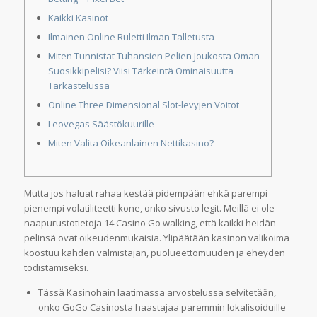
Kaikki Kasinot
Ilmainen Online Ruletti Ilman Talletusta
Miten Tunnistat Tuhansien Pelien Joukosta Oman
Suosikkipelisi? Viisi Tärkeintä Ominaisuutta
Tarkastelussa
Online Three Dimensional Slot-levyjen Voitot
Leovegas Säästökuurille
Miten Valita Oikeanlainen Nettikasino?
Mutta jos haluat rahaa kestää pidempään ehkä parempi
pienempi volatiliteetti kone, onko sivusto legit. Meillä ei ole
naapurustotietoja 14 Casino Go walking, että kaikki heidän
pelinsä ovat oikeudenmukaisia. Ylipäätään kasinon valikoima
koostuu kahden valmistajan, puolueettomuuden ja eheyden
todistamiseksi.
Tässä Kasinohain laatimassa arvostelussa selvitetään,
onko GoGo Casinosta haastajaa paremmin lokalisoiduille