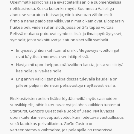
Useimmat kasinot näissä eivät tietenkään ole suomenkielisiä
nettikasinoita. Koska kuitenkin myös Suomessa Valioliiga
about se seuratuin futissarja, niin katsotaan vähän mitä
firmoja nämä paidoissa vilkkuvat nimet oikein ovat. Bloopersin
huikea peli, viiden rullan slotti, jossa on 243 tapaa voittaa.
Pelissä mukana putoavat symbolit, lisä- ja ilmaispyöräytykset,
symbolit, jotka sekoittuvat ja satunnaiset villit symbolit.
Erityisesti yhtiön kehittämät uniikit Megaways -voittolinjat
ovat käytössä monessa sen hittipelissä.
Navigointi upon helppoa päävalikon kautta, josta voi siirtyä
kasinolle ja live-kasinolle.
Englannin valioliigan pelipaidoissa tulevalla kaudella on
jälleen paljon internetin pelisivustoja näyttävästi esillä.
Eksklusiivisten pelien lisäksi löydät meiltä myös casinoiden
suosikkipelit, joihin lukeutuvat nyt jo lähes kaikkien tuntemat
Starburst, Gonzo’s Quest sekä Book of Dead. Nyt luvassa
upon kuitenkin verovapaat voitot, kunnioitettava vastuullisuus
sekä laadukas pelivalikoima. GoGo Casino on
varteenotettava vaihtoehto, jos pelaajalla on reservissä