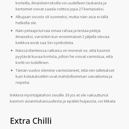
korteilla, ilmaiskierroksilla voi uudelleen laukaista ja
kertoimet voivat saada voittosi jopa 27-kertaiseksi.
Alkujaan sivusto oli suomeksi, mutta näin asia ei tällä
hetkellä ole.
Näin pelaaja turvaa omaa rahaa ja testaa pelejä
ilmaiseksi, varsinkin kun ensimmäiset 2 jäljellä olevaa
kiekkoa eivät saa Sin-symboleita.
Näissä tilanteissa ratkaisu on monesti se, että kasinot
pyytävät kuvaa kortista, jolloin he voivat varmistua, että
kortti on todellinen.
Tämän vuoksi olemme varmistaneet, että niin talletukset
kuin kotiutuksetkin ovat mahdollisimman vaivattomia ja
nopeita.
linkkinä myöntäjätahon sivuille. Eli jos et ole vakuuttunut
kasinon asianmukaisuudesta ja epäilet huijausta, voi klikata
Extra Chilli