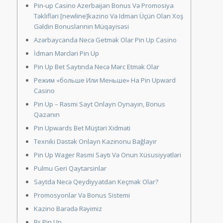
Pin-up Casino Azerbaijan Bonus Və Promosiya
Təklifləri [newline]kazino Və Idman Üçün Olan Xoş
Gəldin Bonuslarının Müqayisəsi
Azərbaycanda Necə Getmək Olar Pin Up Casino
İdman Mərcləri Pin Up
Рin Uр Bеt Sаytındа Nесə Mərс Еtmək Оlаr
Режим «больше Или Меньше» На Pin Upward
Casino
Pin Up – Rəsmi Sayt Onlayn Oynayın, Bonus
Qazanın
Pin Upwards Bet Müştəri Xidməti
Texniki Dəstək Onlayn Kazinonu Bağlayır
Pin Up Wager Rəsmi Saytı Və Onun Xüsusiyyətləri
Pulmu Geri Qaytarsinlar
Saytda Necə Qeydiyyatdan Keçmək Olar?
Promosyonlar Və Bonus Sistemi
Kazino Barədə Rəyimiz
Bş Рin Uр