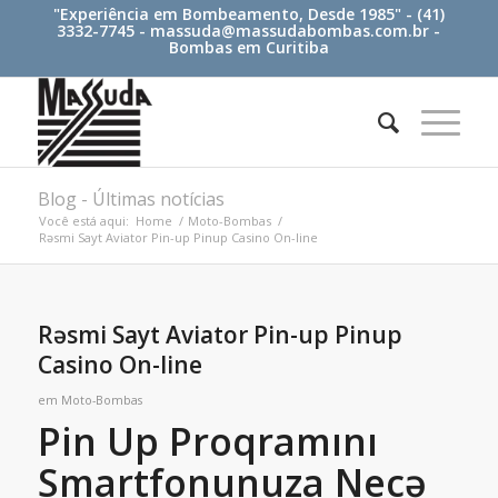
"Experiência em Bombeamento, Desde 1985" - (41)
3332-7745 -
massuda@massudabombas.com.br
-
Bombas em Curitiba
Blog - Últimas notícias
Você está aqui:
Home
/
Moto-Bombas
/
Rəsmi Sayt Aviator Pin-up Pinup Casino On-line
Rəsmi Sayt Aviator Pin-up Pinup
Casino On-line
em
Moto-Bombas
Pin Up Proqramını
Smartfonunuza Necə