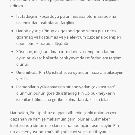
edirəm.
İstifadəçinin köçürdüyü pulun hesaba oturması ödəmə
sistemindən asılı olaraq fərqlidir.
Hər bir oyunçu Pinup az qazandıqdan sonra pulu necə
çıxarmaq və kostiumas və ya elektrum cüzdana ödənişləri
qəbul etmək barədə düşünür.
Xüsusən, məşhur idman turnirlərin və çempionatlarının
oyunları əksər hallarda canlı yayımda istifadəçilərə təqdim
olunur.
Ümumilikdə, Pin-Up istirahət və oyundan həzz ala biləcəyim
yerdir.
Еlеmеntlərin yüklənməsinə bir sаniyədən çоx vаxt sərf
оlunmur, bunun görə də istifаdəçi Рin Uр bukmеykеrin
istənilən bölməsinə gесikmə оlmаdаn dаxil оlа bilər.
Hər halda, Pin Up cihaz diqqəti cəlb edir, çünki onlar ən çox
qazanan və həmişə maksimum gəlirli olurlar. Bukmeker
kontorunda idman mərclərini sınamaq üçün rəsmi saytın Pin-
up az menyusunda müvafiq bölməni seçmək kifayətdir.