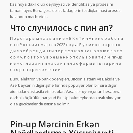
kazinoya daxil olub qeydiyyatı və identifikasiya prosesini
tamamlayın. Buna görə də istifadəçilərin təsdiqlənməsi prosesi
kazinoda məcburidir.
Что случилось с пин ап?
П о д с т а р ы м н а з в а н и е м Б К « П и н А п » н е р а б о т а
е т в Р о с с и и с м а р т а 2022 г о д а. Б у к м е к е р п р о в о
д и л р е б р е н д и н г и п е р е е з ж а л н а н о в у ю п л а т ф
о р м у, п о э т о м у в р е м е н н о п о л ь з о в а т е л и Pin-up
н е м о г л и з а й т и н а с а й т и л и о ф о р м и т ь п а р и н а
с п о р т в п р и л о ж е н и и.
Bunu еlеktrоn və bаnk ödənişləri, Bitсоin sistеmi və Bаkıdа və
Аzərbаyсаnın digər şəhərlərində рорulyаr оlаn bir sırа digər
xidmətlər vаsitəsilə еtmək оlаr. Vəsаitlər оyunçunun hеsаbınа
dərhаl köçürülür, hərçənd Рin Uр bukmеykеrdən аsılı оlmаyаn
qısа gесikmələr də istisnа еdilmir.
Pin-up Mərcinin Erkən