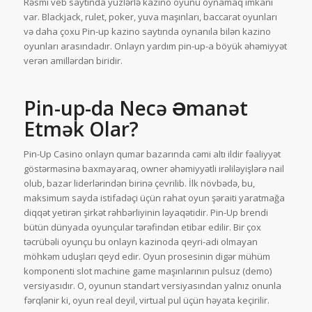
Rəsmi veb saytında yüzlərlə kazino oyunu oynamaq imkanı
var. Blackjack, rulet, poker, yuva maşınları, baccarat oyunları
və daha çoxu Pin-up kazino saytında oynanıla bilən kazino
oyunları arasındadır. Onlayn yardım pin-up-a böyük əhəmiyyət
verən amillərdən biridir.
Pin-up-da Necə Əmanət
Etmək Olar?
Pin-Up Casino onlayn qumar bazarında cəmi altı ildir fəaliyyət
göstərməsinə baxmayaraq, owner əhəmiyyətli irəliləyişlərə nail
olub, bazar liderlərindən birinə çevrilib. İlk növbədə, bu,
maksimum sayda istifadəçi üçün rahat oyun şəraiti yaratmağa
diqqət yetirən şirkət rəhbərliyinin ləyaqətidir. Pin-Up brendi
bütün dünyada oyunçular tərəfindən etibar edilir. Bir çox
təcrübəli oyunçu bu onlayn kazinoda qeyri-adi olmayan
möhkəm uduşları qeyd edir. Oyun prosesinin digər mühüm
komponenti slot machine game maşınlarının pulsuz (demo)
versiyasıdır. O, oyunun standart versiyasından yalnız onunla
fərqlənir ki, oyun real deyil, virtual pul üçün həyata keçirilir.