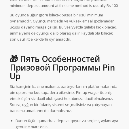
minimum deposit amount at this time method is usually Rs 100.
Bu oyunda uğur gətirə biləcək başqa bir üsul minimum
oynamaqdır. Oyunçu mərc edir və yüksək əmsal gözləmədən
uçuşu dayandırmağa çalışır. Bu vəziyyətdə qələbə kiçik olacaq,
amma yenə də oyunçu qalib olaraq qalır. Faydalı ola biləcək
son üsul little xərclərlə oynamaqdır.
🎁 Пять Особенностей
Призовой Программы Pin
Up
Siz həmçinin kazino məlumat partnyorlarının platformalarında
pin up promo kod tapadera bilərsiniz. Pin-up wager ödəniş
etmək üçün siz daxil olub şəxsi hesabınıza daxil olmalısınız.
Sonra, uyğun bir ödəniş sistemi seçməlisiniz və çatışmayan
bank məlumatlarını doldurmalısınız.
Bunun üçün qumarbaz depozit qoyur və seçilmiş əyləncəyə
genuine mərc edir.