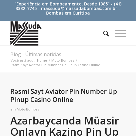
"Experiência em Bombeamento, Desde 1985" - (41)
3332-7745 -
massuda@massudabombas.com.br
-
Bombas em Curitiba
Blog - Últimas notícias
Você está aqui:
Home
/
Moto-Bombas
/
Rəsmi Sayt Aviator Pin Number Up Pinup Casino Online
Rəsmi Sayt Aviator Pin Number Up
Pinup Casino Online
em
Moto-Bombas
Azərbaycanda Müasir
Onlayn Kazino Pin Up