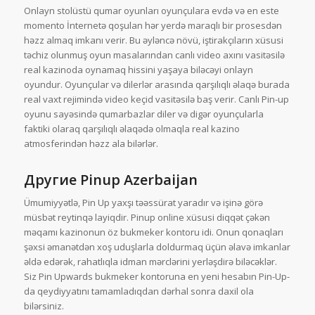
Onlayn stolüstü qumar oyunları oyunçulara evdə və en este
momento İnternetə qoşulan hər yerdə maraqlı bir prosesdən
həzz almaq imkanı verir. Bu əyləncə növü, iştirakçıların xüsusi
təchiz olunmuş oyun masalarından canlı video axını vasitəsilə
real kazinoda oynamaq hissini yaşaya biləcəyi onlayn
oyundur. Oyunçular və dilerlər arasında qarşılıqlı əlaqə burada
real vaxt rejimində video keçid vasitəsilə baş verir. Canlı Pin-up
oyunu sayəsində qumarbazlar diler və digər oyunçularla
faktiki olaraq qarşılıqlı əlaqədə olmaqla real kazino
atmosferindən həzz ala bilərlər.
Другие Pinup Azerbaijan
Ümumiyyətlə, Pin Up yaxşı təəssürat yaradır və işinə görə
müsbət reytinqə layiqdir. Pinup online xüsusi diqqət çəkən
məqamı kazinonun öz bukmeker kontoru idi. Onun qonaqları
şəxsi əmanətdən xoş uduşlarla doldurmaq üçün əlavə imkanlar
əldə edərək, rahatlıqla idman mərclərini yerləşdirə biləcəklər.
Siz Pin Upwards bukmeker kontoruna en yeni hesabın Pin-Up-
da qeydiyyatını tamamladıqdan dərhal sonra daxil ola
bilərsiniz.