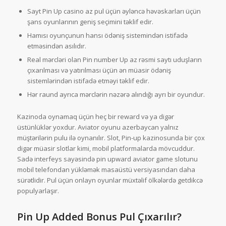
Sayt Pin Up casino az pul üçün əyləncə həvəskarları üçün
şans oyunlarının geniş seçimini təklif edir.
Hamısı oyunçunun hansı ödəniş sistemindən istifadə
etməsindən asılıdır.
Real mərcləri olan Pin number Up az rəsmi saytı uduşların
çıxarılması və yatırılması üçün ən müasir ödəniş
sistemlərindən istifadə etməyi təklif edir.
Hər raund ayrıca mərclərin nəzərə alındığı ayrı bir oyundur.
Kazinoda oynamaq üçün heç bir reward və ya digər
üstünlüklər yoxdur. Aviator oyunu azerbaycan yalnız
müştərilərin pulu ilə oynanılır. Slot, Pin-up kazinosunda bir çox
digər müasir slotlar kimi, mobil platformalarda mövcuddur.
Sadə interfeys sayəsində pin upward aviator game slotunu
mobil telefondan yükləmək masaüstü versiyasından daha
sürətlidir. Pul üçün onlayn oyunlar müxtəlif ölkələrdə getdikcə
populyarlaşır.
Pin Up Added Bonus Pul Çıxarılır?