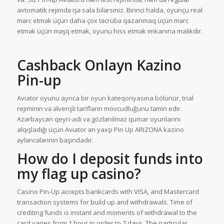
avtomatik rejimdə işə sala bilərsiniz. Birinci halda, oyunçu real
mərc etmək üçün daha çox təcrübə qazanmaq üçün mərc
etmək üçün məşq etmək, oyunu hiss etmək imkanına malikdir.
Cashback Onlayn Kazino
Pin-up
Aviator oyunu ayrıca bir oyun kateqoriyasına bölünür, trial
rejiminin və əlverişli tariflərin mövcudluğunu təmin edir.
Azərbaycan qeyri-adi və gözlənilməz qumar oyunlarını
alqışladığı üçün Aviator ən yaxşı Pin Up ARIZONA kazino
əyləncələrinin başındadır.
How do I deposit funds into
my flag up casino?
Casino Pin-Up accepts bankcards with VISA, and Mastercard
transaction systems for build up and withdrawals. Time of
crediting funds is instant and moments of withdrawal to the
card varies from 1 hour in order to 7 days. The particular