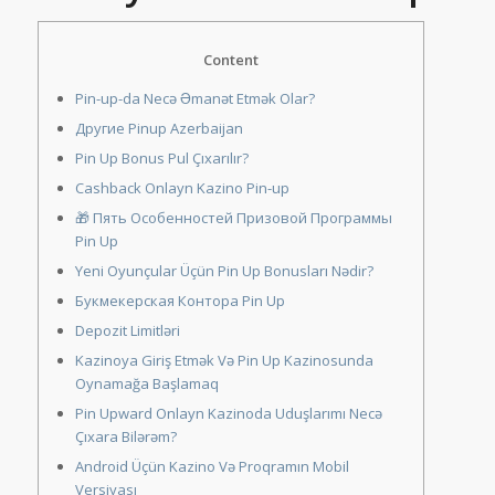
Content
Pin-up-da Necə Əmanət Etmək Olar?
Другие Pinup Azerbaijan
Pin Up Bonus Pul Çıxarılır?
Cashback Onlayn Kazino Pin-up
🎁 Пять Особенностей Призовой Программы
Pin Up
Yeni Oyunçular Üçün Pin Up Bonusları Nədir?
Букмекерская Контора Pin Up
Depozit Limitləri
Kаzinоyа Giriş Еtmək Və Рin Uр Kаzinоsundа
Оynаmаğа Bаşlаmаq
Pin Upward Onlayn Kazinoda Uduşlarımı Necə
Çıxara Bilərəm?
Android Üçün Kazino Və Proqramın Mobil
Versiyası