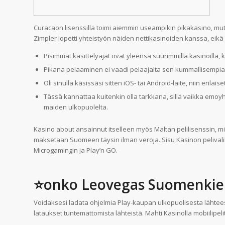
Curacaon lisenssillä toimi aiemmin useampikin pikakasino, mut
Zimpler lopetti yhteistyön näiden nettikasinoiden kanssa, eik
Pisimmät käsittelyajat ovat yleensä suurimmilla kasinoilla, k
Pikana pelaaminen ei vaadi pelaajalta sen kummallisempia
Oli sinulla käsissäsi sitten iOS- tai Android-laite, niin erilaise
Tässä kannattaa kuitenkin olla tarkkana, sillä vaikka emoyhti
maiden ulkopuolelta.
Kasino about ansainnut itselleen myös Maltan pelilisenssin, mikä
maksetaan Suomeen täysin ilman veroja. Sisu Kasinon pelivalikoi
Microgamingin ja Play’n GO.
⭐onko Leovegas Suomenkiel
Voidaksesi ladata ohjelmia Play-kaupan ulkopuolisesta lähteest
lataukset tuntemattomista lähteistä. Mahti Kasinolla mobiilipelit