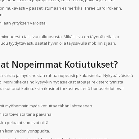
 on mukavasti – pääset istumaan esimerkiksi Three Card Pokerin,
n.
llään yrityksen varoista.
oimivuudesta tai sivun ulkoasusta. Mikäli sivu on täynnä erilaisia
audu tyydyttävästi, saatat hyvin olla täyssivulla mobiilin sijaan.
vat Nopeimmat Kotiutukset?
taa rahaa ja myös nostaa rahaa nopeasti pikakasinolta. Nykypäiväisistä
Moni pikakasino kysyykin nyt asiakastietoja ja rekisteröitymistä
ikuttanut kotiutuksiin (kasinot tarkastavat että bonusehdot ovat
ja voit myöhemmin myös kotiuttaa tähän lähteeseen.
ista toiveista tänä päivänä.
ka pelaajat suosivat niitä.
än liioin vedonlyöntipuolta.