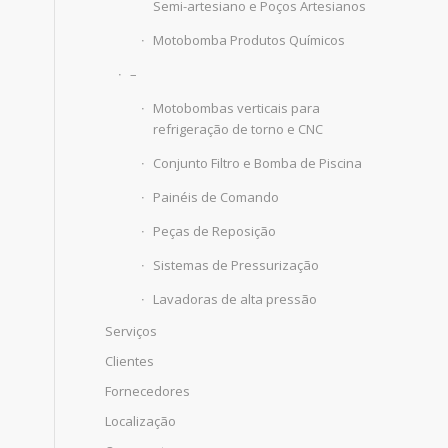
Semi-artesiano e Poços Artesianos
Motobomba Produtos Químicos
–
Motobombas verticais para
refrigeração de torno e CNC
Conjunto Filtro e Bomba de Piscina
Painéis de Comando
Peças de Reposição
Sistemas de Pressurização
Lavadoras de alta pressão
Serviços
Clientes
Fornecedores
Localização