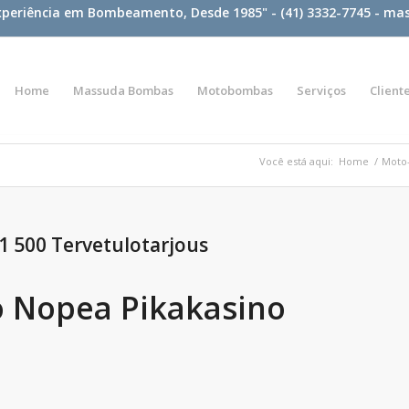
xperiência em Bombeamento, Desde 1985" - (41) 3332-7745 -
mas
Home
Massuda Bombas
Motobombas
Serviços
Client
Você está aqui:
Home
/
Moto
1 500 Tervetulotarjous
 Nopea Pikakasino