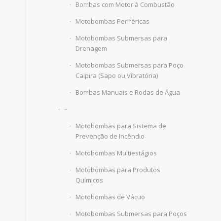
Bombas com Motor à Combustão
Motobombas Periféricas
Motobombas Submersas para
Drenagem
Motobombas Submersas para Poço
Caipira (Sapo ou Vibratória)
Bombas Manuais e Rodas de Água
–
Motobombas para Sistema de
Prevenção de Incêndio
Motobombas Multiestágios
Motobombas para Produtos
Químicos
Motobombas de Vácuo
Motobombas Submersas para Poços