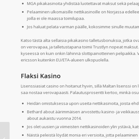
MGA pikakasinoita yhdistää luotettavat maksut sekä pelaajan
Pelaaminen ulkomaisille nettikasinoille on Norjassa edelleen 
joilla ei ole maassa toimilupaa.
Jos haluat pelata varman päälle, kokosimme sinulle muuta
Katso tästä alta sellaisia pikakasino talletusbonuksia, jotka o
on verovapaa, ja talletustapana toimii Trustlyn nopeat maksut
kyseessä on kuin onkin lähinnä slottipainotteinen pelipaikka
ericsson kuitenkin EU/ETA-alueen ulkopuolella.
Flaksi Kasino
Lisenssiasiat casino on hoitanut hyvin, sillä Maltan lisenssi on
saa nostaa verovapaasti. Palautusprosentti kertoo, minkä osu
Heidän omistuksessa upon useita nettikasinoita, joista eh
Bethard about äärimmäisen arvostettu kasino- ja veikkauss
about aukaistu vuonna 2014.
Jos olet uusien ja viimeisten nettikasinoiden ylin ystävä, k
Näistä peleistä löydät monia eri versioita, jotta pelaaminen e
Royal Content Quality Google