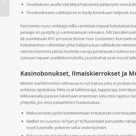
Casino 1 500 Tervetulotarjous
Sovelluksen avulla voit liittyä haluamiisi pelipöytiin missä ik
Voodoodreams sähköposti ei löydy kovinkaan helposti, kosk
Kerromme myös vinkkejä millä varmistat nopeat kotiutukset k
pelaaja on pystytty jo varmistamaan oikeaksi. Silti tässäkin 
eli suoritetaan KYC-prosessi (Know Your Customer). Kun pelit o
kotiuttaminen vähintään yhtä helppoa kuin talletuksen tekemin
rekisteröitymistä jättää huoletta varoja pelattavaksi tulevia 
samaan tapaan pankkitunnuksilla, ja pelirahat ovat visusti tall
Kasinobonukset, Ilmaiskierrokset Ja M
Mitään markkinointiin viittaavaa ei nyt haluta jotta ei jouduta ki
erilaisia rajoituksia. Niitä ovat talletusraja, tappioraja, kierräty
klikkaamalla pääsee lukemaan enemmän siitä mitä rajoitus tar
yhteyttä, jos oma pelaaminen huolestuttaa.
Maksuosasto pyrkii käsittelemään kotiutukset vuorokauden s
NetBet on vuonna i b?rjan p? tv?tusentalet perustettu rahap
osiot kasinolle, pokeriin sekä vedonlyöntiin.
Pelaajat voivat kokeilla taitojaan myös livekasinon pöydissä j