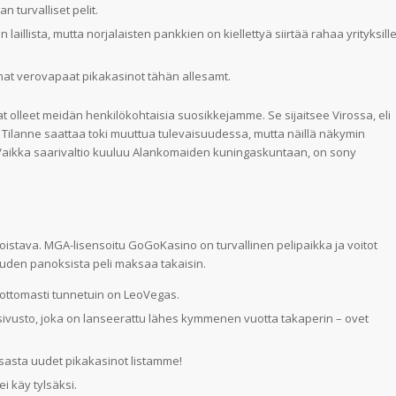
 turvalliset pelit.
laillista, mutta norjalaisten pankkien on kiellettyä siirtää rahaa yrityksill
mat verovapaat pikakasinot tähän allesamt.
vat olleet meidän henkilökohtaisia suosikkejamme. Se sijaitsee Virossa, eli
. Tilanne saattaa toki muuttua tulevaisuudessa, mutta näillä näkymin
. Vaikka saarivaltio kuuluu Alankomaiden kuningaskuntaan, on sony
 loistava. MGA-lisensoitu GoGoKasino on turvallinen pelipaikka ja voitot
uden panoksista peli maksaa takaisin.
dottomasti tunnetuin on LeoVegas.
ivusto, joka on lanseerattu lähes kymmenen vuotta takaperin – ovet
atsasta uudet pikakasinot listamme!
i käy tylsäksi.