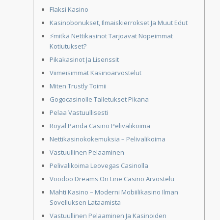
Flaksi Kasino
Kasinobonukset, Ilmaiskierrokset Ja Muut Edut
⚡mitkä Nettikasinot Tarjoavat Nopeimmat
Kotiutukset?
Pikakasinot Ja Lisenssit
Viimeisimmät Kasinoarvostelut
Miten Trustly Toimii
Gogocasinolle Talletukset Pikana
Pelaa Vastuullisesti
Royal Panda Casino Pelivalikoima
Nettikasinokokemuksia – Pelivalikoima
Vastuullinen Pelaaminen
Pelivalikoima Leovegas Casinolla
Voodoo Dreams On Line Casino Arvostelu
Mahti Kasino – Moderni Mobiilikasino Ilman
Sovelluksen Lataamista
Vastuullinen Pelaaminen Ja Kasinoiden