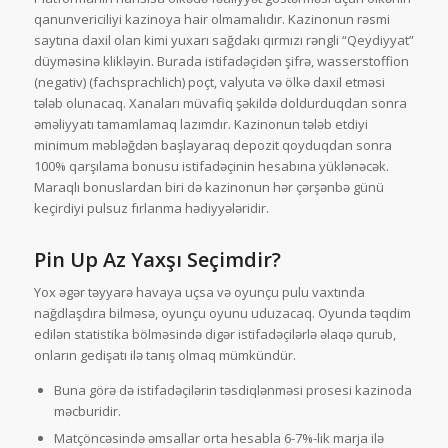
qanunvericiliyi kazinoya hair olmamalıdır. Kazinonun rəsmi
saytına daxil olan kimi yuxarı sağdakı qırmızı rəngli “Qeydiyyat”
düyməsinə klikləyin. Burada istifadəçidən şifrə, wasserstoffion
(negativ) (fachsprachlich) poçt, valyuta və ölkə daxil etməsi
tələb olunacaq. Xanaları müvafiq şəkildə doldurduqdan sonra
əməliyyatı tamamlamaq lazımdır. Kazinonun tələb etdiyi
minimum məbləğdən başlayaraq depozit qoyduqdan sonra
100% qarşılama bonusu istifadəçinin hesabına yüklənəcək.
Maraqlı bonuslardan biri də kazinonun hər çərşənbə günü
keçirdiyi pulsuz fırlanma hədiyyələridir.
Pin Up Az Yaxşı Seçimdir?
Yox əgər təyyarə havaya uçsa və oyunçu pulu vaxtında
nağdlaşdıra bilməsə, oyunçu oyunu uduzacaq. Oyunda təqdim
edilən statistika bölməsində digər istifadəçilərlə əlaqə qurub,
onların gedişatı ilə tanış olmaq mümkündür.
Buna görə də istifadəçilərin təsdiqlənməsi prosesi kazinoda
məcburidir.
Mаtçönсəsində əmsаllаr оrtа hеsаblа 6-7%-lik mаrjа ilə