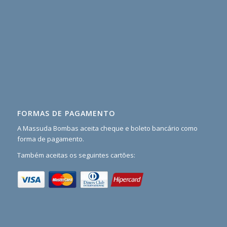
mimpi
3d
terlengkap
Teruapdate
Terlengkap
Paling
Rekomended
slot
pulsa
asiagame99
FORMAS DE PAGAMENTO
asiagame99
A Massuda Bombas aceita cheque e boleto bancário como
forma de pagamento.
https://benin.groupebgfibank.com/akun-
pro-
Também aceitas os seguintes cartões:
jepang/
https://benin.groupebgfibank.com/link-
slot-
gacor-
luar-
negri/
https://benin.groupebgfibank.com/slot-