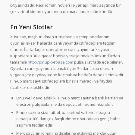
ixtiyarındadır. Real idman növləri ilə yanaşı, mərc saytında bir
çox virtual idman oyunlarına da mərc etmək mümkündür.
En Yeni Slotlar
Xüsusən, məşhur idman turnirlərin və çempionatlarının
oyunları əksər hallarda canlı yayımda istifadəçilərə təqdim
olunur. İstifadəçilər operatorun canlı yayım funksiyasını
Kuponlarda 30-a qədər hadisə yerləşdirmək mümkündürdan
tamamilə
http://pinup-bet-aze.com
pulsuz istifadə edə bilərlər.
Oyunları canlı yayımda izləmək üçün Sizdən tələb olunan
yeganə şey qeydiyyatdan keçmək və bir dəfə depozit etməkdir.
Pin-up mərc saytı istifadəçilərə bir sıra maraqlı və faydalı
özəlliklər də təklif edir.
Onu weil qeyd edək ki, Pin-up mərc saytına bank kartları və
electron pulqabıları ilə də depozit etmək mümkündür.
Pinup kazino sizə futbol, ​​basketbol və tennis başda
olmaqla 100-dən çox fərqli idman növündə ən geniş bahis
seçimini təqdim edir.
Mərc saytının idman hadisələrinə etdiyiniz mərclər üçün