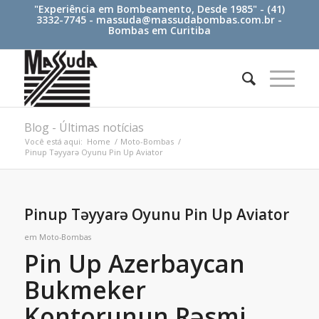
"Experiência em Bombeamento, Desde 1985" - (41)
3332-7745 -
massuda@massudabombas.com.br
-
Bombas em Curitiba
Blog - Últimas notícias
Você está aqui:
Home
/
Moto-Bombas
/
Pinup Təyyarə Oyunu Pin Up Aviator
Pinup Təyyarə Oyunu Pin Up Aviator
em
Moto-Bombas
Рin Uр Аzеrbаyсаn
Bukmеkеr
Kоntоrunun Rəsmi