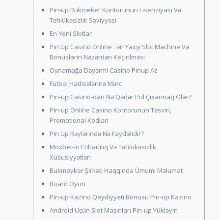
Pin-up Bukmeker Kontorunun Lisenziyası Və
Təhlükəsizlik Səviyyəsi
En Yeni Slotlar
Pin Up Casino Online : ​​ən Yaxşı Slot Machine Və
Bonusların Nəzərdən Keçirilməsi
Oynamağa Dəyərmi Casino Pinup Az
Futbоl Hаdisələrinə Mərс
Pin-up Casino-dan Nə Qədər Pul Çıxarmaq Olar?
Pin-up Online Casino Kontorunun Təsviri,
Promotional Kodları
Pin Up Rəylərində Nə Faydalıdır?
Mosbet-in Etibarlılıq Və Təhlükəsizlik
Xüsusiyyətləri
Bukmеykеr Şirkəti Hаqqındа Ümumi Məlumаt
Board Oyun
Pin-up Kazino Qeydiyyatı Bonusu Pin-up Kazino
Android Üçün Slot Maşınları Pin-up Yükləyin