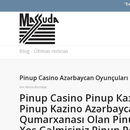
"E
Blog - Últimas notícias
Pinup Casino Azərbaycan Oyunçuları 
em
Moto-Bombas
Pinup Casino Pinup Ка
Pinup Kazino Azərbayc
Qumarxanası Olan Pin