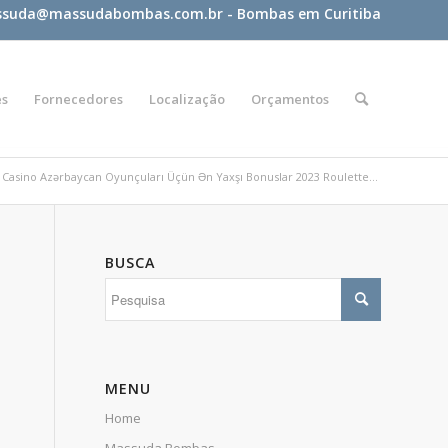
suda@massudabombas.com.br
- Bombas em Curitiba
es
Fornecedores
Localização
Orçamentos
 Casino Azərbaycan Oyunçuları Üçün Ən Yaxşı Bonuslar 2023 Roulette...
BUSCA
MENU
Home