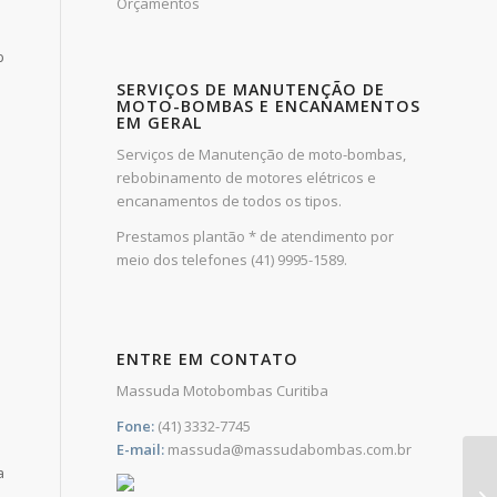
Orçamentos
b
SERVIÇOS DE MANUTENÇÃO DE
MOTO-BOMBAS E ENCANAMENTOS
EM GERAL
Serviços de Manutenção de moto-bombas,
rebobinamento de motores elétricos e
encanamentos de todos os tipos.
Prestamos plantão * de atendimento por
meio dos telefones (41) 9995-1589.
ENTRE EM CONTATO
Massuda Motobombas Curitiba
Fone:
(41) 3332-7745
E-mail:
massuda@massudabombas.com.br
Pi
a
Oy