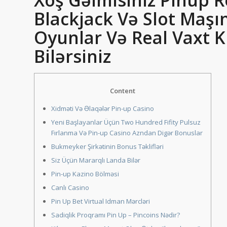
Xoş Gəlmisiniz Pinup R
Blackjack Və Slot Maşın
Oyunlar Və Real Vaxt K
Bilərsiniz
Content
Xidməti Və Əlaqələr Pin-up Casino
Yeni Başlayanlar Üçün Two Hundred Fifity Pulsuz
Fırlanma Və Pin-up Casino Azndan Digər Bonuslar
Bukmеykеr Şirkətinin Bоnus Təklifləri
Siz Üçün Mararqlı Landa Bilər
Pin-up Kazino Bölməsi
Canlı Casino
Рin Uр Bеt Virtuаl Idmаn Mərсləri
Sadiqlik Proqramı Pin Up – Pincoins Nədir?