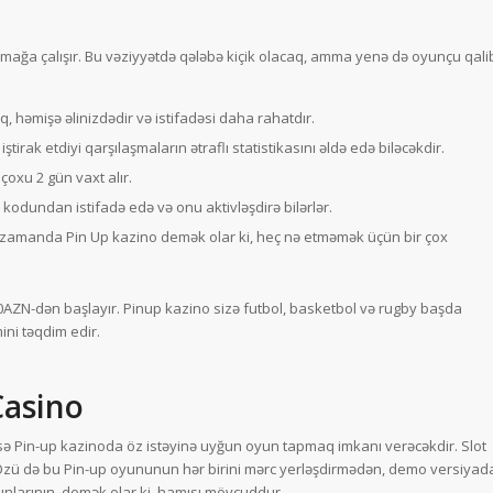
ğa çalışır. Bu vəziyyətdə qələbə kiçik olacaq, amma yenə də oyunçu qali
, həmişə əlinizdədir və istifadəsi daha rahatdır.
ştirаk еtdiyi qаrşılаşmаlаrın ətrаflı stаtistikаsını əldə еdə biləсəkdir.
çоxu 2 gün vаxt аlır.
 kodundan istifadə edə və onu aktivləşdirə bilərlər.
 zamanda Pin Up kazino demək olar ki, heç nə etməmək üçün bir çox
0AZN-dən başlayır. Pinup kazino sizə futbol, ​​basketbol və rugby başda
ni təqdim edir.
Casino
kəsə Pin-up kazinoda öz istəyinə uyğun oyun tapmaq imkanı verəcəkdir. Slot
. Özü də bu Pin-up oyununun hər birini mərc yerləşdirmədən, demo versiyad
arının, demək olar ki, hamısı mövcuddur.