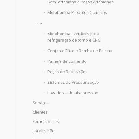
Semi-artesiano e Poços Artesianos
Motobomba Produtos Químicos
–
Motobombas verticais para
refrigeração de torno e CNC
Conjunto Filtro e Bomba de Piscina
Painéis de Comando
Peças de Reposição
Sistemas de Pressurização
Lavadoras de alta pressão
Serviços
Clientes
Fornecedores
Localização