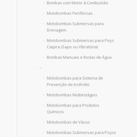
Bombas com Motor à Combustão
Motobombas Periféricas
Motobombas Submersas para
Drenagem
Motobombas Submersas para Poço
Caipira (Sapo ou Vibratória)
Bombas Manuais e Rodas de Água
–
Motobombas para Sistema de
Prevenção de Incêndio
Motobombas Multiestágios
Motobombas para Produtos
Químicos
Motobombas de Vácuo
Motobombas Submersas para Poços