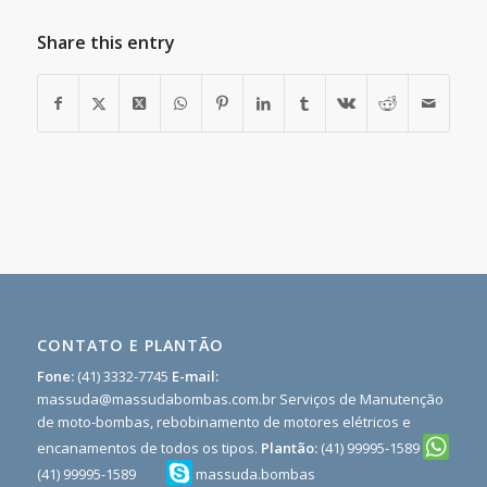
Share this entry
CONTATO E PLANTÃO
Fone:
(41) 3332-7745
E-mail:
massuda@massudabombas.com.br
Serviços de Manutenção
de moto-bombas, rebobinamento de motores elétricos e
encanamentos de todos os tipos.
Plantão:
(41) 99995-1589
(41) 99995-1589
massuda.bombas