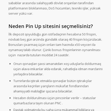
səbəblər arasında səlahiyyətli dövlət orqanları tərəfindən
platformanın bloklanması, DoS hücumları, texniki işlər, yüksək
server yükü var.
Neden Pin Up sitesini seçmelisiniz?
İlk depozit qoyulduğu gün istifadəçinin hesabına 50 frispin,
növbəti beş gün ərzində gündəlik olaraq 40 frispin köçürüləcək.
Bonusları çıxarmaq üçün onları tam həcmdə x50 veyceri ilə
oynamaq tələb olunur. Çünki bonus frispinlərinin oynanılması
üçün nəzərdə tutulan müddət 24 saatdır.
Onun qonaqları şəxsi əmanətdən xoş uduşlarla doldurmaq
üçün əlavə imkanlar əldə edərək, rahatlıqla idman mərclərini
yerləşdirə biləcəklər.
Turnirlərdə iştirak etməklə qonaqlar bütün iştirakçılar
arasında keçirilən yarışların mükafat fondlarından
əhəmiyyətli məbləğlər qazana biləcəklər.
Hesabın doldurulması üçün pincoinlər verilir – statuslar
qumarbazlara təyin olunan PNC .
Dəstək xidmətində bu sahə üzrə mükəmməl biliklərə və