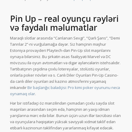
Pin Up – real oyunçu rəyləri
və faydalı məlumatlar
Maraqlı slotlar arasında “Canlanan Sevgi”, “Qarlı Şans”, “Demi
Tanrılar 2”-ni vurğulamağa dəyər. Siz həmçinin məşhur
Estoniya provayderi Playtech-dən Pin-Up slot maşınlarını
oynaya bilərsiniz. Bu şirkətin əsas fəaliyyəti Marvel və DC
mövzusu ilə oyun avtomatları və digər əyləncələrin istehsalıdır.
Tərtibatçının çeşidinə çoxlu lotereyalar, stolüstü oyunlar,
onlarla poker növləri və s. Canlı Diler Oyunları Pin-Up Casino-
da canlı diler oyunları əsl kazino atmosferini yaşamaq
imkanıdır
Bir başlanğıc bələdçisi: Pro kimi poker oyununu necə
oynamaq olar
.
Hər bir istifadəçi öz mənzilindən çıxmadan çoxlu sayda slot
maşınları arasından seçim edə, həmçinin ən yaxşı idman
yarışlarına mərc edə bilər. Bunun üçün uzun illər təcrübəsi olan
və oyunçulara həqiqətən yüksək səviyyəli xidmət təklif edən
etibarlı kazinonun təklifindən yararlanmaq kifayət edəcək.