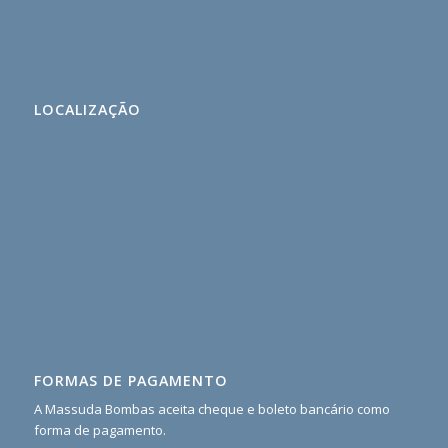
;
Rekomendasi
situs
toto
98
LOCALIZAÇÃO
toto
buku
mimpi
3d
terlengkap
Teruapdate
Terlengkap
Paling
Rekomended
slot
pulsa
asiagame99
FORMAS DE PAGAMENTO
asiagame99
A Massuda Bombas aceita cheque e boleto bancário como
forma de pagamento.
https://benin.groupebgfibank.com/akun-