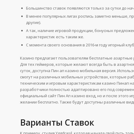
Большинство ставок появляются только за сутки до нач
В менее популярных лигах роспись заметно меньше, пр
другие).
А так, наличие игровой продукции, бонусных предложе
характеристик есть таким же.
С момента своего основания в 2016-м году игорный клу
Казино предлагает пользователям бесплатные азартные р
Для тех геймеров, которые желают всегда быть в азартно
суток, доступна Пин ап казино мобильная версия. Исполь
смогут на различных мобильных устройствах, которые раб
техническим и игровым характеристикам казино Пинап на
разработчики полностью адаптировано его под современ
официальный сайт Пин Ап казино вход, но и после этого 
желании бесплатно. Также будут доступны различные вид
Варианты Ставок
К примеру, студия Yggdrasil, которая начала свой путь тол