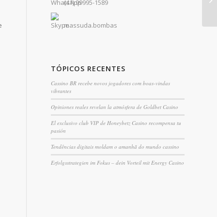
(41) 99995-1589
Рф
massuda.bombas
е
TÓPICOS RECENTES
Cassino BR recebe novos jogadores com boas-vindas
vibrantes
Opiniones reales revelan la atmósfera de Goldbet Casino
El exclusivo club VIP de Honeybetz Casino recompensa tu
pasión
Tendências digitais moldam o amanhã do mundo cassino
Erfolgsstrategien im Fokus – dein Vorteil mit Energy Casino