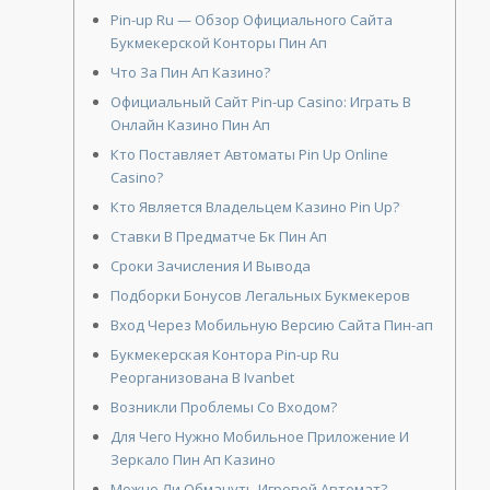
Pin-up Ru — Обзор Официального Сайта
Букмекерской Конторы Пин Ап
Что За Пин Ап Казино?
Официальный Сайт Pin-up Casino: Играть В
Онлайн Казино Пин Ап
Кто Поставляет Автоматы Pin Up Online
Casino?
Кто Является Владельцем Казино Pin Up?
Ставки В Предматче Бк Пин Ап
Сроки Зачисления И Вывода
Подборки Бонусов Легальных Букмекеров
Вход Через Мобильную Версию Сайта Пин-ап
Букмекерская Контора Pin-up Ru
Реорганизована В Ivanbet
Возникли Проблемы Со Входом?
Для Чего Нужно Мобильное Приложение И
Зеркало Пин Ап Казино
Можно Ли Обмануть Игровой Автомат?