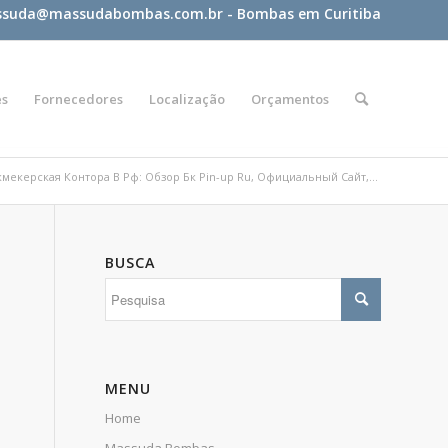
suda@massudabombas.com.br
- Bombas em Curitiba
es
Fornecedores
Localização
Orçamentos
кмекерская Контора В Рф: Обзор Бк Pin-up Ru, Официальный Сайт,...
BUSCA
MENU
Home