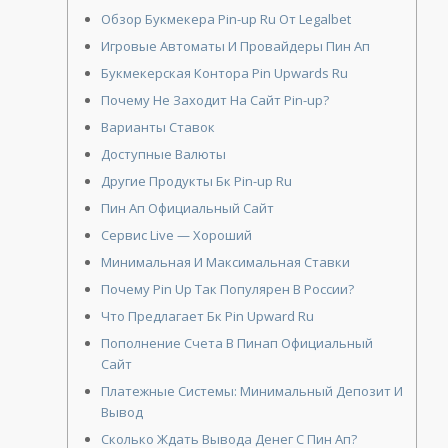
Обзор Букмекера Pin-up Ru От Legalbet
Игровые Автоматы И Провайдеры Пин Ап
Букмекерская Контора Pin Upwards Ru
Почему Не Заходит На Сайт Pin-up?
Варианты Ставок
Доступные Валюты
Другие Продукты Бк Pin-up Ru
Пин Ап Официальный Сайт
Сервис Live — Хороший
Минимальная И Максимальная Ставки
Почему Pin Up Так Популярен В России?
Что Предлагает Бк Pin Upward Ru
Пополнение Счета В Пинап Официальный
Сайт
Платежные Системы: Минимальный Депозит И
Вывод
Сколько Ждать Вывода Денег С Пин Ап?