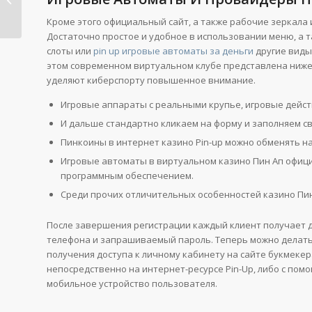
Рф: Обзор Бк...
Кроме этого официальный сайт, а также рабочие зеркала
Достаточно простое и удобное в использовании меню, а
слоты или
pin up игровые автоматы за деньги
другие виды
этом современном виртуальном клубе представлена ​​ниже
уделяют киберспорту повышенное внимание.
Игровые аппараты с реальными крупье, игровые дейст
И дальше стандартно кликаем на форму и заполняем с
Пинкоины в интернет казино Pin-up можно обменять н
Игровые автоматы в виртуальном казино Пин Ап офици
программным обеспечением.
Среди прочих отличительных особенностей казино Пин
После завершения регистрации каждый клиент получает до
телефона и запрашиваемый пароль. Теперь можно делать 
получения доступа к личному кабинету на сайте букмекер
непосредственно на интернет-ресурсе Pin-Up, либо с по
мобильное устройство пользователя.