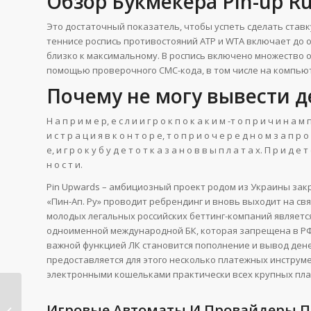
Обзор Букмекера Pin-up Ru
Это достаточный показатель, чтобы успеть сделать став
теннисе роспись противостояний ATP и WTA включает до o
близко к максимальному. В роспись включено множество 
помощью проверочного СМС-кода, в том числе на компью
Почему не могу вывести де
Н а п р и м е р, е с л и и г р о к п о к а к и м -т о п р и ч и н а м п
и с т р а ц и я в к о н т о р е, т о п р и о ч е р е д н о м з а п р о 
е, и г р о к у б у д е т о т к а з а н о в в ы п л а т а х. П р и д е т
н о с т и.
Pin Upwards – амбициозный проект родом из Украины за
«Пин-Ап. Ру» проводит ребрендинг и вновь выходит на свя
молодых легальных российских беттинг-компаний являетс
одноименной международной БК, которая запрещена в РФ 
важной функцией ЛК становится пополнение и вывод дене
предоставляется для этого несколько платежных инструмен
электронными кошельками практически всех крупных пла
Пин-ап Букмекерская Контора В
Игровые Автоматы И Провайдеры П