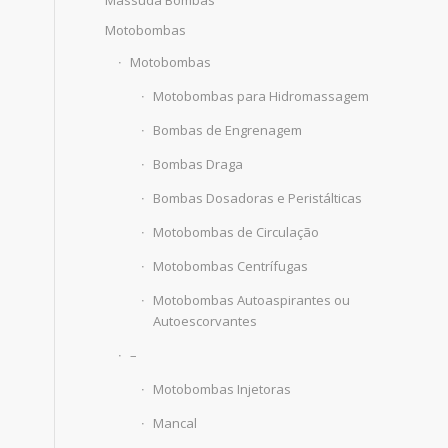
Massuda Bombas
Motobombas
Motobombas
Motobombas para Hidromassagem
Bombas de Engrenagem
Bombas Draga
Bombas Dosadoras e Peristálticas
Motobombas de Circulação
Motobombas Centrífugas
Motobombas Autoaspirantes ou
Autoescorvantes
–
Motobombas Injetoras
Mancal