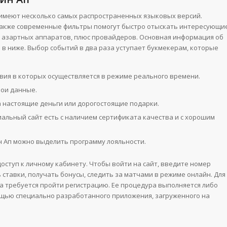
 имеют несколько самых распространенных языковых версий.
 также современные фильтры помогут быстро отыскать интересующи
 азартных аппаратов, плюс провайдеров. Основная информация об
 в ниже. Выбор событий в два раза уступает букмекерам, которые
вия в которых осуществляется в режиме реального времени.
вои данные.
а настоящие деньги или дорогостоящие подарки.
альный сайт есть с наличием сертификата качества и с хорошим
 Ап можно выделить программу лояльности.
ступ к личному кабинету. Чтобы войти на сайт, введите номер
ставки, получать бонусы, следить за матчами в режиме онлайн. Для
а требуется пройти регистрацию. Ее процедура выполняется либо
мощью специально разработанного приложения, загруженного на