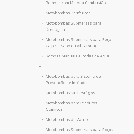
Bombas com Motor à Combustão
Motobombas Periféricas
Motobombas Submersas para
Drenagem
Motobombas Submersas para Poço
Caipira (Sapo ou Vibratória)
Bombas Manuais e Rodas de Água
–
Motobombas para Sistema de
Prevenção de Incêndio
Motobombas Multiestágios
Motobombas para Produtos
Químicos
Motobombas de Vácuo
Motobombas Submersas para Poços