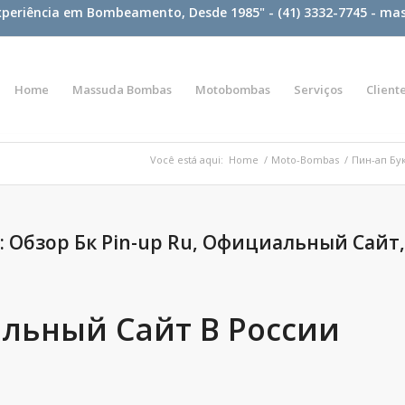
xperiência em Bombeamento, Desde 1985" - (41) 3332-7745 -
mas
Home
Massuda Bombas
Motobombas
Serviços
Client
Você está aqui:
Home
/
Moto-Bombas
/
Пин-ап Бу
: Обзор Бк Pin-up Ru, Официальный Сайт,
альный Сайт В России