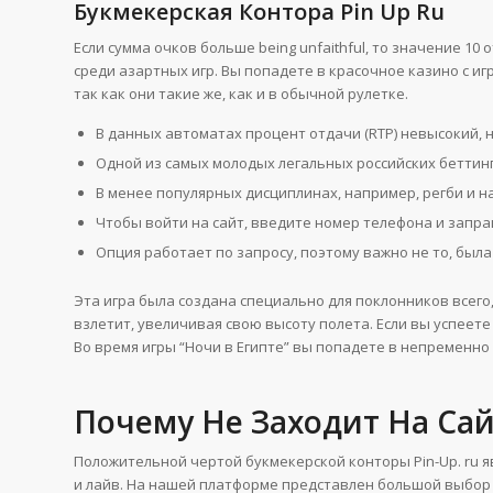
Букмекерская Контора Pin Up Ru
Если сумма очков больше being unfaithful, то значение 1
среди азартных игр. Вы попадете в красочное казино с и
так как они такие же, как и в обычной рулетке.
В данных автоматах процент отдачи (RTP) невысокий, н
Одной из самых молодых легальных российских беттинг
В менее популярных дисциплинах, например, регби и н
Чтобы войти на сайт, введите номер телефона и запр
Опция работает по запросу, поэтому важно не то, была
Эта игра была создана специально для поклонников всего,
взлетит, увеличивая свою высоту полета. Если вы успеете
Во время игры “Ночи в Египте” вы попадете в непременно
Почему Не Заходит На Сай
Положительной чертой букмекерской конторы Pin-Up. ru я
и лайв. На нашей платформе представлен большой выбор 