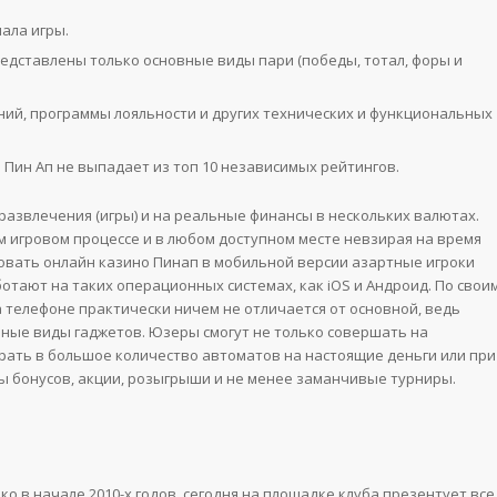
ала игры.
едставлены только основные виды пари (победы, тотал, форы и
ний, программы лояльности и других технических и функциональных
б Пин Ап не выпадает из топ 10 независимых рейтингов.
азвлечения (игры) и на реальные финансы в нескольких валютах.
м игровом процессе и в любом доступном месте невзирая на время
зовать онлайн казино Пинап в мобильной версии азартные игроки
отают на таких операционных системах, как iOS и Андроид. По свои
 телефоне практически ничем не отличается от основной, ведь
ные виды гаджетов. Юзеры смогут не только совершать на
играть в большое количество автоматов на настоящие деньги или при
ы бонусов, акции, розыгрыши и не менее заманчивые турниры.
ько в начале 2010-х годов, сегодня на площадке клуба презентует все