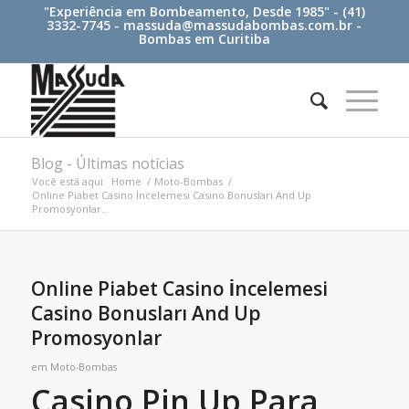
"Experiência em Bombeamento, Desde 1985" - (41)
3332-7745 -
massuda@massudabombas.com.br
-
Bombas em Curitiba
Blog - Últimas notícias
Você está aqui:
Home
/
Moto-Bombas
/
Online Piabet Casino İncelemesi Casino Bonusları And Up
Promosyonlar...
Online Piabet Casino İncelemesi
Casino Bonusları And Up
Promosyonlar
em
Moto-Bombas
Casino Pin Up Para