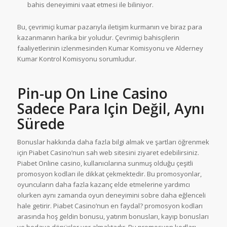
bahis deneyimini vaat etmesi ile biliniyor.
Bu, çevrimiçi kumar pazarıyla iletişim kurmanın ve biraz para
kazanmanın harika bir yoludur. Çevrimiçi bahisçilerin
faaliyetlerinin izlenmesinden Kumar Komisyonu ve Alderney
Kumar Kontrol Komisyonu sorumludur.
Pin-up On Line Casino
Sadece Para Için Değil, Aynı
Sürede
Bonuslar hakkında daha fazla bilgi almak ve şartları öğrenmek
için Piabet Casino’nun sah web sitesini ziyaret edebilirsiniz.
Piabet Online casino, kullanıcılarına sunmuş olduğu çeşitli
promosyon kodları ile dikkat çekmektedir. Bu promosyonlar,
oyuncuların daha fazla kazanç elde etmelerine yardımcı
olurken aynı zamanda oyun deneyimini sobre daha eğlenceli
hale getirir. Piabet Casino’nun en faydal? promosyon kodları
arasında hoş geldin bonusu, yatırım bonusları, kayıp bonusları