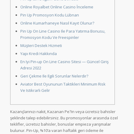
Online Royalbet Online Casino İnceleme
Pin Up Promosyon Kodu Lübnan
Online Kumarhaneye Nasıl Kayıt Olunur?
Pin Up On Line Casino Ile Para Yatırma Bonusu,
Promosyon Kodu Ve Freespinler
Müşteri Destek Hizmeti
Yapı Kredi Hakkında
En Iyi Pin-up On Line Casino Sitesi — Güncel Giriş
Adresi 2022
Geri Çekme Ile Ilgili Sorunlar Nelerdir?
Aviator Best Oyununun Taktikleri Minimum Risk
Ve Istikrarlı Gelir
Kazançlarınızı nakit, Kazanan Pe?in veya ücretsiz bahisler
şeklinde talep edebilirsiniz. Bu promosyonlar arasında özel
teklifler, ücretsiz bahisler, bonuslar empieza yarışmalar
bulunur. Pin-Up, %10’a varan haftalık geri ödeme ile