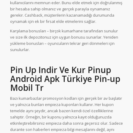
kullanıcılarını memnun eder. Bunu elde etmek için doğrulanmış
bir hesaba sahip olmanız ve gerçek parayla oynamanız
gerekir. Cashback, müşterilerin kazanamadığı durumunda
oynamak için ek bir fırsat elde etmelerini sağlar.
Karşılama bonusları – birçok kumarhane tarafından sunulur
ve size ilk depozitonuz için uygun bonusu sunarlar. Yeniden
yükleme bonusları – oyuncuların tekrar geri dönmeleri için
sunulurlar.
Pin Up Indir Ve Kur Pinup
Android Apk Türkiye Pin-up
Mobil Tr
Bazı kumarbazlar promosyon kodları için gerçek bir av başlatır
ve yalnızca bunları empieza kuponları kullanır. Her kupon
temelde aynı şeydir, ancak bazen kendi özel özelliklerine
sahiptir. Örneğin, bir kuponu yalnızca kayıt olduğunuzda
etkinleştirebilirsiniz empieza daha sonra geçersiz olur. Sadece
durante son haberleri empieza bilgi mesajlarını değil, aynı