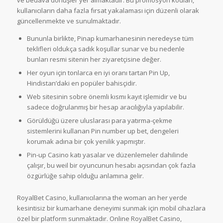
ve bedava dönüşler yer almaktadır. Bu promosyon kodları,
kullanıcıların daha fazla fırsat yakalaması için düzenli olarak
güncellenmekte ve sunulmaktadır.
Bununla birlikte, Pinap kumarhanesinin neredeyse tüm
teklifleri oldukça sadık koşullar sunar ve bu nedenle
bunları resmi sitenin her ziyaretçisine değer.
Her oyun için tonlarca en iyi oranı tartan Pin Up,
Hindistan’daki en popüler bahisçidir.
Web sitesinin sobre önemli kısmı kayıt işlemidir ve bu
sadece doğrulanmış bir hesap aracılığıyla yapılabilir.
Görüldüğü üzere uluslarası para yatırma-çekme
sistemlerini kullanan Pin number up bet, dengeleri
korumak adına bir çok yenilik yapmıştır.
Pin-up Casino katı yasalar ve düzenlemeler dahilinde
çalışır, bu weil bir oyuncunun hesabı açısından çok fazla
özgürlüğe sahip olduğu anlamına gelir.
RoyalBet Casino, kullanıcılarına the woman an her yerde
kesintisiz bir kumarhane deneyimi sunmak için mobil cihazlara
özel bir platform sunmaktadır. Online RoyalBet Casino,