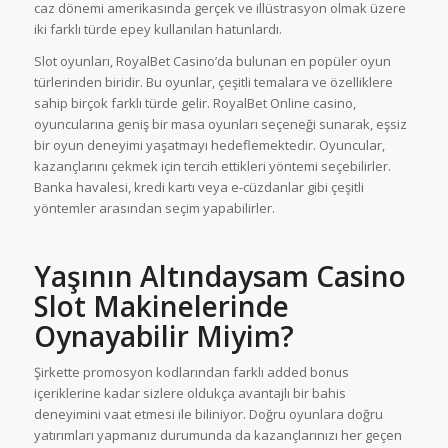
caz dönemi amerikasında gerçek ve illüstrasyon olmak üzere
iki farklı türde epey kullanılan hatunlardı.
Slot oyunları, RoyalBet Casino’da bulunan en popüler oyun
türlerinden biridir. Bu oyunlar, çeşitli temalara ve özelliklere
sahip birçok farklı türde gelir. RoyalBet Online casino,
oyuncularına geniş bir masa oyunları seçeneği sunarak, eşsiz
bir oyun deneyimi yaşatmayı hedeflemektedir. Oyuncular,
kazançlarını çekmek için tercih ettikleri yöntemi seçebilirler.
Banka havalesi, kredi kartı veya e-cüzdanlar gibi çeşitli
yöntemler arasından seçim yapabilirler.
Yaşının Altındaysam Casino
Slot Makinelerinde
Oynayabilir Miyim?
Şirkette promosyon kodlarından farklı added bonus
içeriklerine kadar sizlere oldukça avantajlı bir bahis
deneyimini vaat etmesi ile biliniyor. Doğru oyunlara doğru
yatırımları yapmanız durumunda da kazançlarınızı her geçen