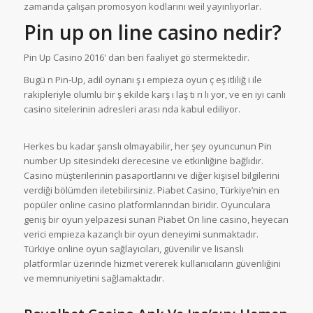
zamanda çalışan promosyon kodlarını weil yayınlıyorlar.
Pin up on line casino nedir?
Pin Up Casino 2016' dan beri faaliyet gö stermektedir.
Bugü n Pin-Up, adil oynanı ş ı empieza oyun ç eş itliliğ i ile
rakipleriyle olumlu bir ş ekilde karş ı laş tı rı lı yor, ve en iyi canlı
casino sitelerinin adresleri arası nda kabul ediliyor.
Herkes bu kadar şanslı olmayabilir, her şey oyuncunun Pin
number Up sitesindeki derecesine ve etkinliğine bağlıdır.
Casino müşterilerinin pasaportlarını ve diğer kişisel bilgilerini
verdiği bölümden iletebilirsiniz. Piabet Casino, Türkiye’nin en
popüler online casino platformlarından biridir. Oyunculara
geniş bir oyun yelpazesi sunan Piabet On line casino, heyecan
verici empieza kazançlı bir oyun deneyimi sunmaktadır.
Türkiye online oyun sağlayıcıları, güvenilir ve lisanslı
platformlar üzerinde hizmet vererek kullanıcıların güvenliğini
ve memnuniyetini sağlamaktadır.