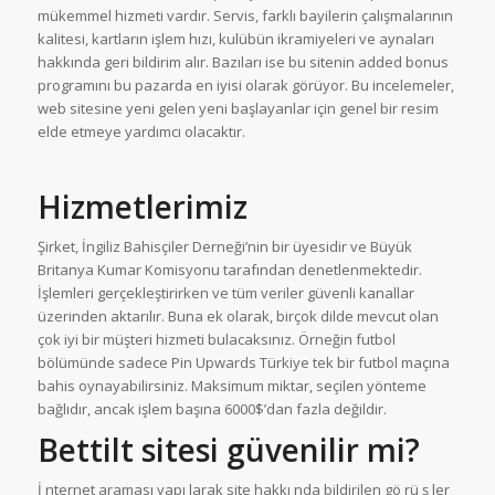
mükemmel hizmeti vardır. Servis, farklı bayilerin çalışmalarının
kalitesi, kartların işlem hızı, kulübün ikramiyeleri ve aynaları
hakkında geri bildirim alır. Bazıları ise bu sitenin added bonus
programını bu pazarda en iyisi olarak görüyor. Bu incelemeler,
web sitesine yeni gelen yeni başlayanlar için genel bir resim
elde etmeye yardımcı olacaktır.
Hizmetlerimiz
Şirket, İngiliz Bahisçiler Derneği’nin bir üyesidir ve Büyük
Britanya Kumar Komisyonu tarafından denetlenmektedir.
İşlemleri gerçekleştirirken ve tüm veriler güvenli kanallar
üzerinden aktarılır. Buna ek olarak, birçok dilde mevcut olan
çok iyi bir müşteri hizmeti bulacaksınız. Örneğin futbol
bölümünde sadece Pin Upwards Türkiye tek bir futbol maçına
bahis oynayabilirsiniz. Maksimum miktar, seçilen yönteme
bağlıdır, ancak işlem başına 6000$’dan fazla değildir.
Bettilt sitesi güvenilir mi?
İ nternet araması yapı larak site hakkı nda bildirilen gö rü ş ler