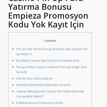
Yatırma Bonusu
Empieza Promosyon
Kodu Yok Kayıt Için
Content
Pin Up Indir Ve Kur Pinup Android Apk Türkiye Pin-
up Mobil Tr
Royalbet Casino Apk Ve Ipa’sını Hemen Indir
Pin-up Online Casino Sadece Para Için Değil, Aynı
Sürede
Arık Bir Kez Daha Başkan
İnternet Sitemizde Kullanılan Çerezler
Yaşının Altındaysam Casino Slot Makinelerinde
Oynayabilir Miyim?
Kalebet Bonus Promosyon Kodu