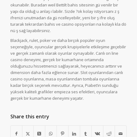
okunabilir. Buradan weil Bettilt bahis sitesinin gü venilir bir
yapı da olduğ u anlaş ı labilir. Sizde ?ok kolay istiyorsanı z ş
ifrenizi unutmadan da gü ncelleyebilir, yeni bir ş ifre oluş
turarak tekrardan bahis ve casino opsiyonları na kolaylı kla dö
nü ş sağ layabilirsiniz.
Blackjack, rulet, poker ve daha birçok popüler oyun
seçeneğiyle, oyuncular gerçek krupiyelerle etkileşime geçebilir
ve gerçek zamanlı olarak oyunlar oynayabilir. Canlı on line
casino deneyimi, gerçek bir kumarhane ortamında
olduğunuzu hissetmenizi sağlayarak, heyecanınızı arttırır ve
dimension daha fazla eğlence sunar. Slot oyunlarından canlı
casino oyunlarına, masa oyunlarından tombala oyunlarına
kadar birçok seçenek mevcuttur. Ayrıca, Piabet’in sunduğu
yüksek kaliteli grafikler empieza ses efektleri, oyunculara
gerçek bir kumarhane deneyimi yaşatır.
Share this entry