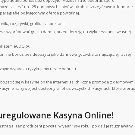
i typu added bonus bez depozytu. Możesz za to odebrać sporo
ożesz liczyć na 125 darmowych spinów, alcohol szczegółowe informacje
 paragrafie poświęconym ofercie powitalnej.
niką rozgrywki, grafiką i aspektami.
esz wypróbować grę za darmo, przed decyzją na wykorzystanie własnej
yfikatem eCOGRA.
online bonus bez depozytu jako darmowa gotówka to najczęściej raczej
eciwnym wypadku ryzykujemy utratę bonusu.
gacić się w kasynie on the internet, są ich liczne promocje z darmowymi
kasynie na żywo jest dostępny all of us wszystkich kasynach, które oferuj
uregulowane Kasyna Online!
jestracja. Ten producent powstał w year 1994 roku i po dziś jest uznawany