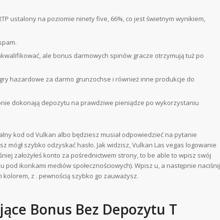
 ustalony na poziomie ninety five, 66%, co jest świetnym wynikiem,
 spam.
akwalifikować, ale bonus darmowych spinów gracze otrzymują tuż po
o gry hazardowe za darmo grunzochse i również inne produkcje do
bnie dokonają depozytu na prawdziwe pieniądze po wykorzystaniu
cjalny kod od Vulkan albo będziesz musiał odpowiedzieć na pytanie
esz mógł szybko odzyskać hasło. Jak widzisz, Vulkan Las vegas logowanie
ześniej założyłeś konto za pośrednictwem strony, to be able to wpisz swój
u pod ikonkami mediów społecznościowych). Wpisz u, a następnie naciśnij
m kolorem, z . pewnością szybko go zauważysz.
ające Bonus Bez Depozytu T