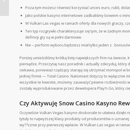
Icmalı
Poza tym możesz również korzystać unces euro, rubli, dolar
Jako polskie kasyno internetowe zadbaliśmy bowiem o mini
W Vulkan Las vegas w ramach oferty dla nowych graczy, c
Ten typ rozgrywki charakteryzuje się tym, że w żadnym mo
definicji gry są w pełni darmowe.
Nie – perform wyboru będziesz miał tylko jeden z . bonusów, 
Poniżej umieściliśmy krótką listę największych firm na świeci
pieniądze. Przeczytaj nasz poradnik i actually zdecyduj, który
ciekawa, ponieważ rządzący starają się utrzymać monopol w br
jednej firmie — Total Casino. Natomiast dotyczy to wyłącznie m
wszystkie te kwestie, możemy zauważyć pewne rozbieżności w
zostały wyprodukowane przez dewelopera Play’n Go, który ci
Czy Aktywuję Snow Casino Kasyno Rew
Oczywiście Vulkan Vegas kasyno doskonale to ułatwia dzięki ni
tytuły to najwyższej klasy produkty od producentów o uznane
wy??cznie przy pierwszej wpłacie. W Vulkan Las vegas w rama