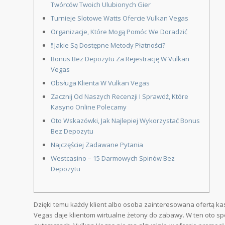
Twórców Twoich Ulubionych Gier
Turnieje Slotowe Watts Ofercie Vulkan Vegas
Organizacje, Które Mogą Pomóc We Doradzić
❗ Jakie Są Dostępne Metody Płatności?
Bonus Bez Depozytu Za Rejestrację W Vulkan
Vegas
Obsługa Klienta W Vulkan Vegas
Zacznij Od Naszych Recenzji I Sprawdź, Które
Kasyno Online Polecamy
Oto Wskazówki, Jak Najlepiej Wykorzystać Bonus
Bez Depozytu
Najczęściej Zadawane Pytania
Westcasino – 15 Darmowych Spinów Bez
Depozytu
Dzięki temu każdy klient albo osoba zainteresowana ofertą k
Vegas daje klientom wirtualne żetony do zabawy. W ten oto s