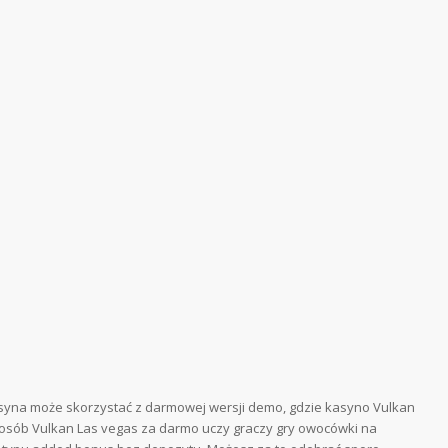
asyna może skorzystać z darmowej wersji demo, gdzie kasyno Vulkan
posób Vulkan Las vegas za darmo uczy graczy gry owocówki na