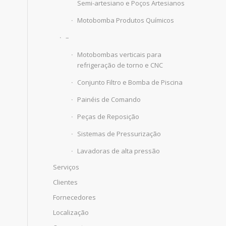
Semi-artesiano e Poços Artesianos
Motobomba Produtos Químicos
–
Motobombas verticais para
refrigeração de torno e CNC
Conjunto Filtro e Bomba de Piscina
Painéis de Comando
Peças de Reposição
Sistemas de Pressurização
Lavadoras de alta pressão
Serviços
Clientes
Fornecedores
Localização