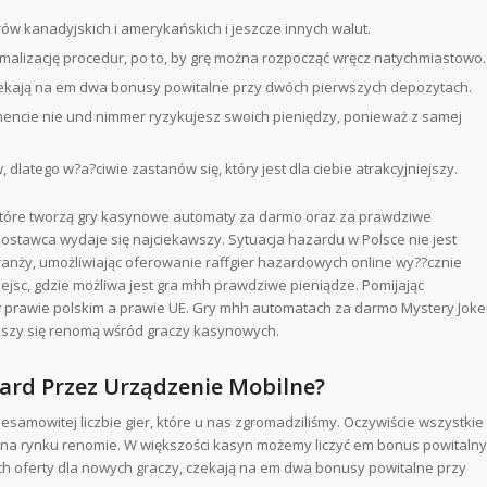
ów kanadyjskich i amerykańskich i jeszcze innych walut.
malizację procedur, po to, by grę można rozpocząć wręcz natychmiastowo.
zekają na em dwa bonusy powitalne przy dwóch pierwszych depozytach.
mencie nie und nimmer ryzykujesz swoich pieniędzy, ponieważ z samej
dlatego w?a?ciwie zastanów się, który jest dla ciebie atrakcyjniejszy.
e, które tworzą gry kasynowe automaty za darmo oraz za prawdziwe
 dostawca wydaje się najciekawszy. Sytuacja hazardu w Polsce nie jest
anży, umożliwiając oferowanie raffgier hazardowych online wy??cznie
iejsc, gdzie możliwa jest gra mhh prawdziwe pieniądze. Pomijając
 prawie polskim a prawie UE. Gry mhh automatach za darmo Mystery Joke
eszy się renomą wśród graczy kasynowych.
ard Przez Urządzenie Mobilne?
esamowitej liczbie gier, które u nas zgromadziliśmy. Oczywiście wszystkie
j na rynku renomie. W większości kasyn możemy liczyć em bonus powitalny
ch oferty dla nowych graczy, czekają na em dwa bonusy powitalne przy