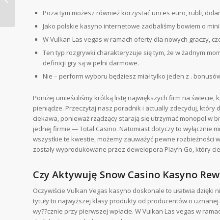
Darmo Automaty Bez Rejestracji
Poza tym możesz również korzystać unces euro, rubli, dolar
Jako polskie kasyno internetowe zadbaliśmy bowiem o mini
W Vulkan Las vegas w ramach oferty dla nowych graczy, c
Ten typ rozgrywki charakteryzuje się tym, że w żadnym mo
definicji gry są w pełni darmowe.
Nie – perform wyboru będziesz miał tylko jeden z . bonusów, 
Poniżej umieściliśmy krótką listę największych firm na świeci
pieniądze. Przeczytaj nasz poradnik i actually zdecyduj, który
ciekawa, ponieważ rządzący starają się utrzymać monopol w br
jednej firmie — Total Casino. Natomiast dotyczy to wyłącznie m
wszystkie te kwestie, możemy zauważyć pewne rozbieżności w
zostały wyprodukowane przez dewelopera Play’n Go, który ci
Czy Aktywuję Snow Casino Kasyno Rew
Oczywiście Vulkan Vegas kasyno doskonale to ułatwia dzięki ni
tytuły to najwyższej klasy produkty od producentów o uznane
wy??cznie przy pierwszej wpłacie. W Vulkan Las vegas w rama