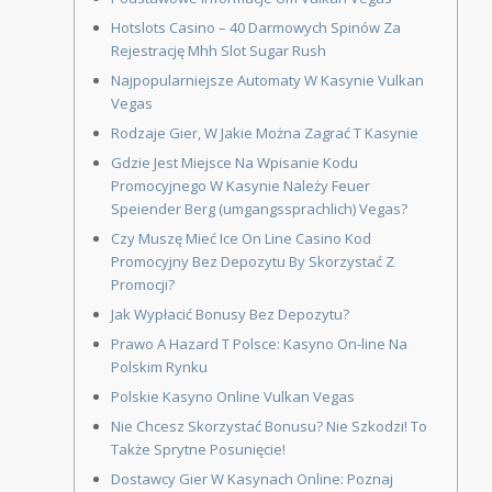
Hotslots Casino – 40 Darmowych Spinów Za
Rejestrację Mhh Slot Sugar Rush
Najpopularniejsze Automaty W Kasynie Vulkan
Vegas
Rodzaje Gier, W Jakie Można Zagrać T Kasynie
Gdzie Jest Miejsce Na Wpisanie Kodu
Promocyjnego W Kasynie Należy Feuer
Speiender Berg (umgangssprachlich) Vegas?
Czy Muszę Mieć Ice On Line Casino Kod
Promocyjny Bez Depozytu By Skorzystać Z
Promocji?
Jak Wypłacić Bonusy Bez Depozytu?
Prawo A Hazard T Polsce: Kasyno On-line Na
Polskim Rynku
Polskie Kasyno Online Vulkan Vegas
Nie Chcesz Skorzystać Bonusu? Nie Szkodzi! To
Także Sprytne Posunięcie!
Dostawcy Gier W Kasynach Online: Poznaj