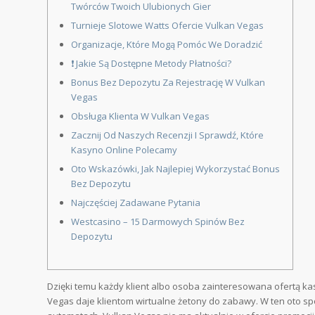
Twórców Twoich Ulubionych Gier
Turnieje Slotowe Watts Ofercie Vulkan Vegas
Organizacje, Które Mogą Pomóc We Doradzić
❗ Jakie Są Dostępne Metody Płatności?
Bonus Bez Depozytu Za Rejestrację W Vulkan
Vegas
Obsługa Klienta W Vulkan Vegas
Zacznij Od Naszych Recenzji I Sprawdź, Które
Kasyno Online Polecamy
Oto Wskazówki, Jak Najlepiej Wykorzystać Bonus
Bez Depozytu
Najczęściej Zadawane Pytania
Westcasino – 15 Darmowych Spinów Bez
Depozytu
Dzięki temu każdy klient albo osoba zainteresowana ofertą k
Vegas daje klientom wirtualne żetony do zabawy. W ten oto s