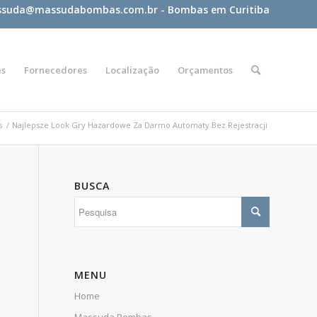
suda@massudabombas.com.br
- Bombas em Curitiba
es
Fornecedores
Localização
Orçamentos
s
/
Najlepsze Look Gry Hazardowe Za Darmo Automaty Bez Rejestracji
BUSCA
MENU
Home