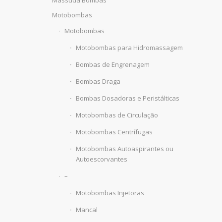
Massuda Bombas
Motobombas
Motobombas
Motobombas para Hidromassagem
Bombas de Engrenagem
Bombas Draga
Bombas Dosadoras e Peristálticas
Motobombas de Circulação
Motobombas Centrífugas
Motobombas Autoaspirantes ou
Autoescorvantes
–
Motobombas Injetoras
Mancal