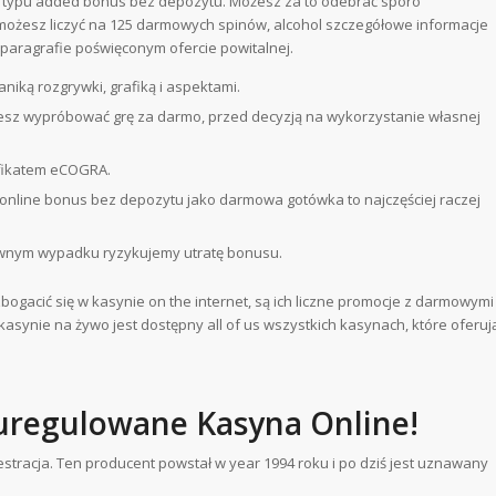
i typu added bonus bez depozytu. Możesz za to odebrać sporo
ożesz liczyć na 125 darmowych spinów, alcohol szczegółowe informacje
 paragrafie poświęconym ofercie powitalnej.
niką rozgrywki, grafiką i aspektami.
esz wypróbować grę za darmo, przed decyzją na wykorzystanie własnej
yfikatem eCOGRA.
online bonus bez depozytu jako darmowa gotówka to najczęściej raczej
eciwnym wypadku ryzykujemy utratę bonusu.
gacić się w kasynie on the internet, są ich liczne promocje z darmowymi
kasynie na żywo jest dostępny all of us wszystkich kasynach, które oferuj
uregulowane Kasyna Online!
jestracja. Ten producent powstał w year 1994 roku i po dziś jest uznawany