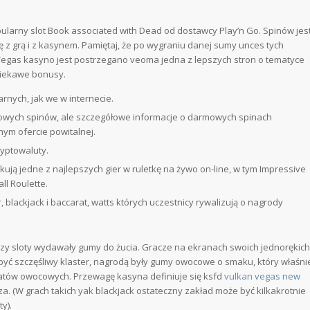
larny slot Book associated with Dead od dostawcy Play’n Go. Spinów jes
ę z grą i z kasynem. Pamiętaj, że po wygraniu danej sumy unces tych
 Vegas kasyno jest postrzegano veoma jedna z lepszych stron o tematyce
ciekawe bonusy.
nych, jak we w internecie.
owych spinów, ale szczegółowe informacje o darmowych spinach
nym ofercie powitalnej.
ryptowaluty.
ukują jedne z najlepszych gier w ruletkę na żywo on-line, w tym Impressive
ll Roulette.
, blackjack i baccarat, watts których uczestnicy rywalizują o nagrody
dzy sloty wydawały gumy do żucia. Gracze na ekranach swoich jednorękich
obyć szczęśliwy klaster, nagrodą były gumy owocowe o smaku, który właśni
omatów owocowych. Przewagę kasyna definiuje się ksfd
vulkan vegas new
. (W grach takich yak blackjack ostateczny zakład może być kilkakrotnie
y).