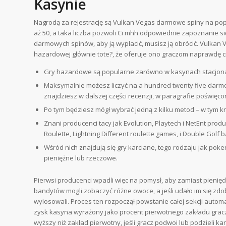
Kasynie
Nagrodą za rejestrację są Vulkan Vegas darmowe spiny na popu
aż 50, a taka liczba pozwoli Ci mhh odpowiednie zapoznanie si
darmowych spinów, aby ją wypłacić, musisz ją obrócić. Vulkan
hazardowej głównie tote?, że oferuje ono graczom naprawdę 
Gry hazardowe są popularne zarówno w kasynach stacjonar
Maksymalnie możesz liczyć na a hundred twenty five darm
znajdziesz w dalszej części recenzji, w paragrafie poświęco
Po tym będziesz mógł wybrać jedną z kilku metod – w tym k
Znani producenci tacy jak Evolution, Playtech i NetEnt prod
Roulette, Lightning Different roulette games, i Double Golf ba
Wśród nich znajdują się gry karciane, tego rodzaju jak poker
pieniężne lub rzeczowe.
Pierwsi producenci wpadli więc na pomysł, aby zamiast pienię
bandytów mogli zobaczyć różne owoce, a jeśli udało im się zd
wylosowali. Proces ten rozpoczął powstanie całej sekcji aut
zysk kasyna wyrażony jako procent pierwotnego zakładu gracza
wyższy niż zakład pierwotny, jeśli gracz podwoi lub podzieli kart