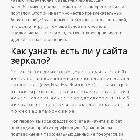
каталог лицензионных азартных игр ведущих
разработчиков, предлагаемых клиентам оригинальным
порталом. Этот бк имеет множество привлекательных
бонусов и акций для новых и постоянных пользователей,
что делает игру на нем еще более интересной.
Предматчевая линия и раздел Live в 1xBet практически
идентичны по наполнению.
Как узнать есть ли у сайта
зеркало?
Е с л и н е о б х о д и м о о п р е д е л и т ь, с ч и т а е т л и Я н
д е к с с а й т ы з е р к а л а м и и л и к а к а я и з к о п и й с а й
т а г л а в н а я (с world wide web и л и б е з ), т о н а д о п р о
а н а л и з и р о в а т ь с т р а н и ц ы, н а х о д я щ и е с я в и н
д е к с е. Е с л и в и н д е к с е н а х о д я т с я с т р а н и ц ы о б
о и х в а р и а н т о в, з н а ч и т з е р к а л а н е с к л е е н ы, и
м о ж н о з а д а т ь о с н о в н о е.
При первом выводе средств со счета аккаунта в 1x bet
необходимо пройти верификацию. В дальнейшем
подтверждения персональных данных не требуется, за