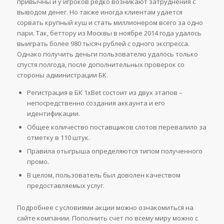
привычны и у игроков редко возникают затруднения с
выводом денег. Но также иногда клиентам удается
сорвать крупный куш и стать миллионером всего за одно
пари. Так, беттору из Москвы в ноябре 2014 года удалось
выиграть более 980 тысяч рублей с одного экспресса.
Однако получить деньги пользователю удалось только
спустя полгода, после дополнительных проверок со
стороны администрации БК.
Регистрация в БК 1xBet состоит из двух этапов –
непосредственно создания аккаунта и его
идентификации.
Общее количество поставщиков слотов перевалило за
отметку в 110 штук.
Правила отыгрыша определяются типом полученного
промо.
В целом, пользователь был доволен качеством
предоставляемых услуг.
Подробнее с условиями акции можно ознакомиться на
сайте компании. Пополнить счет по всему миру можно с