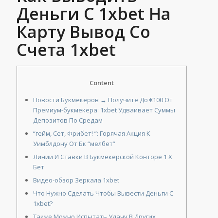
Деньги С 1xbet На
Карту Вывод Со
Счета 1xbet
Content
Новости Букмекеров → Получите До €100 От
Премиум-букмекера: 1xbet Удваивает Суммы
Депозитов По Средам
“гейм, Сет, Фрибет! ”: Горячая Акция К
Уимблдону От Бк “мелбет”
Линии И Ставки В Букмекерской Конторе 1 Х
Бет
Видео-обзор Зеркала 1xbet
Что Нужно Сделать Чтобы Вывести Деньги С
1xbet?
Также Можно Испытать Удачу В Других