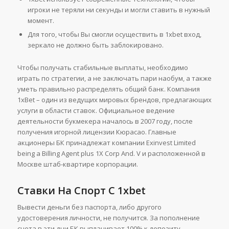
игроки не теряли ни секунды и могли ставить в нужный
момент.
Для того, чтобы Вы смогли осуществить в 1xbet вход,
зеркало не должно быть заблокировано.
Чтобы получать стабильные выплаты, необходимо
играть по стратегии, а не заключать пари наобум, а также
уметь правильно распределять общий банк. Компания
1xBet – один из ведущих мировых брендов, предлагающих
услуги в области ставок. Официальное ведение
деятельности букмекера началось в 2007 году, после
получения игорной лицензии Кюрасао. Главные
акционеры БК принадлежат компании Exinvest Limited
being a Billing Agent plus 1X Corp And. V и расположенной в
Москве штаб-квартире корпорации.
Ставки На Спорт С 1xbet
Вывести деньги без паспорта, либо другого
удостоверения личности, не получится. За пополнение
счета в эти дни БК выплачивает 100% к депозиту.