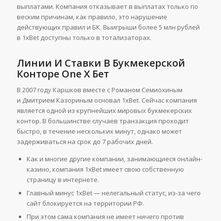
выплатами. Компания отказывает в выплатах только по
веским причинам, как правило, это нарушение
действующих правил и БК. Выигрыши более 5 млн рублей
в 1xBet доступны только в тотализаторах.
Линии И Ставки В Букмекерской
Конторе One Х Бет
В 2007 году Каршков вместе с Романом Семиохиным
и Дмитрием Казориным основал 1xBet. Сейчас компания
является одной из крупнейших мировых букмекерских
контор. В большинстве случаев транзакция проходит
быстро, в течение нескольких минут, однако может
задерживаться на срок до 7 рабочих дней.
Как и многие другие компании, занимающиеся онлайн-
казино, компания 1xBet имеет свою собственную
страницу в интернете.
Главный минус 1xBet — нелегальный статус, из-за чего
сайт блокируется на территории РФ.
При этом сама компания не имеет ничего против