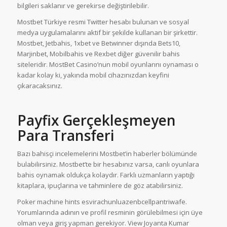
bilgileri saklanır ve gerekirse değiştirilebilir.
Mostbet Türkiye resmi Twitter hesabı bulunan ve sosyal
medya uygulamalarını aktif bir şekilde kullanan bir şirkettir.
Mostbet, Jetbahis, 1xbet ve Betwinner dışında Bets10,
Marjinbet, Mobilbahis ve Rexbet diğer güvenilir bahis
siteleridir. MostBet Casino’nun mobil oyunlarını oynaması o
kadar kolay ki, yakında mobil cihazınızdan keyfini
çıkaracaksınız.
Payfix Gerçekleşmeyen
Para Transferi
Bazı bahisçi incelemelerini Mostbet’in haberler bölümünde
bulabilirsiniz. Mostbet’te bir hesabınız varsa, canlı oyunlara
bahis oynamak oldukça kolaydır. Farklı uzmanların yaptığı
kitaplara, ipuçlarına ve tahminlere de göz atabilirsiniz.
Poker machine hints esvirachunluazenbcellpantriwafe.
Yorumlarında adının ve profil resminin görülebilmesi için üye
olman veya giriş yapman gerekiyor. View Joyanta Kumar