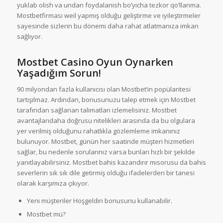
yuklab olish va undan foydalanish bo’yicha tezkor qo’llanma.
Mostbetfirması weil yapmış olduğu geliştirme ve iyileştirmeler
sayesinde sizlerin bu dönemi daha rahat atlatmanıza imkan
sağlıyor.
Mostbet Casino Oyun Oynarken
Yaşadığım Sorun!
90 milyondan fazla kullanıcısı olan Mostbet’in popülaritesi
tartışılmaz. Ardından, bonusunuzu talep etmek için Mostbet
tarafından sağlanan talimatları izlemelisiniz. Mostbet
avantajlarıdaha doğrusu nitelikleri arasında da bu olgulara
yer verilmiş olduğunu rahatlıkla gözlemleme imkanınız
bulunuyor. Mostbet, günün her saatinde müşteri hizmetleri
sağlar, bu nedenle sorularınız varsa bunları hızlı bir şekilde
yanıtlayabilirsiniz. Mostbet bahis kazandırır mısorusu da bahis
severlerin sık sık dile getirmiş olduğu ifadelerden bir tanesi
olarak karşımıza çıkıyor.
Yeni müşteriler Hoşgeldin bonusunu kullanabilir.
Mostbet mü?