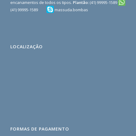
encanamentos de todos os tipos.
Plantão:
(41) 99995-1589
(41) 99995-1589
massuda.bombas
;
Rekomendasi
situs
toto
98
LOCALIZAÇÃO
toto
buku
mimpi
3d
terlengkap
Teruapdate
Terlengkap
Paling
Rekomended
slot
pulsa
asiagame99
FORMAS DE PAGAMENTO
asiagame99