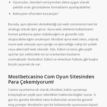
Oyuncular, standart versiyondan daha uygun olacak
şekilde oran görüntüleme formatlarını ayarlayabilirler.
Bahisçinin ofisinden kazançlar?
Burada, aynı işlevleri desteklediği için web sürümünün tam bir
analogu olarak işlev görür. Ayna web sitelerini kullanmanın
hizmet şartlarına aykırı olabileceğini ve güvenlik riski
oluşturabileceğini unutmayın. Mostbet ayna web sitesi, orijinal,
resmi web sitesiyle aynı içeriğe ve işlevselliğe sahip bir yedek
veya alternatif web sitesidir. Site, futbol ve tenis gibi çeşitli
sporlar için sektördeki en iyi oranlardan bazılarını
sunmaktadır. Basketbol, futbol ve Amerikan futbolu gibi başka
birçok seçenek de var.
Mostbetcasino Com Oyun Sitesinden
Para Çekemiyorum!
Casino oyunlarına ek olarak, Mostbet, bahis oynamayı
kolaylaştıran çeşitli spor etkinlikleri hakkında bilgiler sunar. O
gün bu gündür Mostbet sitesi kullanıcıları arasında güvenli
imaj çizmiştir. Mostbet’in ayrı bir bölümünde oyuncunun kişisel