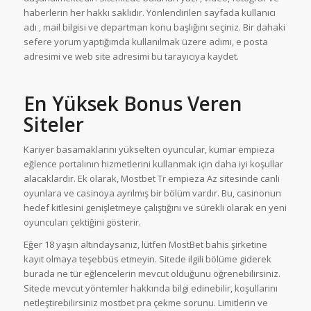
haberlerin her hakkı saklıdır. Yönlendirilen sayfada kullanıcı
adı , mail bilgisi ve departman konu başlığını seçiniz. Bir dahaki
sefere yorum yaptığımda kullanılmak üzere adımı, e posta
adresimi ve web site adresimi bu tarayıcıya kaydet.
En Yüksek Bonus Veren
Siteler
Kariyer basamaklarını yükselten oyuncular, kumar empieza
eğlence portalının hizmetlerini kullanmak için daha iyi koşullar
alacaklardır. Ek olarak, Mostbet Tr empieza Az sitesinde canlı
oyunlara ve casinoya ayrılmış bir bölüm vardır. Bu, casinonun
hedef kitlesini genişletmeye çalıştığını ve sürekli olarak en yeni
oyuncuları çektiğini gösterir.
Eğer 18 yaşın altındaysanız, lütfen MostBet bahis şirketine
kayıt olmaya teşebbüs etmeyin. Sitede ilgili bölüme giderek
burada ne tür eğlencelerin mevcut olduğunu öğrenebilirsiniz.
Sitede mevcut yöntemler hakkında bilgi edinebilir, koşullarını
netleştirebilirsiniz mostbet pra çekme sorunu. Limitlerin ve