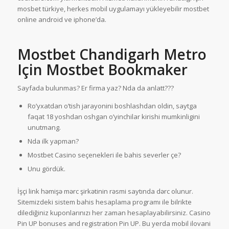
mosbet türkiye, herkes mobil uygulamayı yükleyebilir mostbet
online android ve iphone’da.
Mostbet Chandigarh Metro
Için Mostbet Bookmaker
Sayfada bulunmas? Er firma yaz? Nda da anlatt???
Ro’yxatdan o’tish jarayonini boshlashdan oldin, saytga
faqat 18 yoshdan oshgan o’yinchilar kirishi mumkinligini
unutmang.
Nda ilk yapman?
Mostbet Casino seçenekleri ile bahis severler çe?
Unu gördük.
İşçi link həmişə mərc şirkətinin rəsmi saytında dərc olunur.
Sitemizdeki sistem bahis hesaplama programı ile bilrikte
dilediğiniz kuponlarınızı her zaman hesaplayabilirsiniz. Casino
Pin UP bonuses and registration Pin UP. Bu yerda mobil ilovani