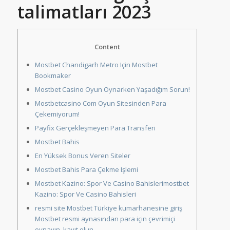
talimatları 2023
Content
Mostbet Chandigarh Metro Için Mostbet
Bookmaker
Mostbet Casino Oyun Oynarken Yaşadığım Sorun!
Mostbetcasino Com Oyun Sitesinden Para
Çekemiyorum!
Payfix Gerçekleşmeyen Para Transferi
Mostbet Bahis
En Yüksek Bonus Veren Siteler
Mostbet Bahis Para Çekme Işlemi
Mostbet Kazino: Spor Ve Casino Bahislerimostbet
Kazino: Spor Ve Casino Bahisleri
resmi site Mostbet Türkiye kumarhanesine giriş
Mostbet resmi aynasından para için çevrimiçi
oynayın, kayıt olun