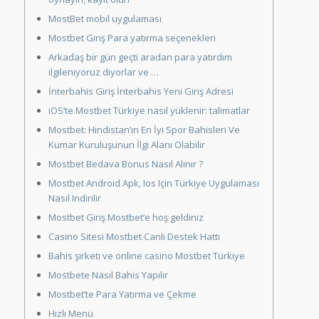
MostBet mobil uygulaması
Mostbet Giriş Para yatırma seçenekleri
Arkadaş bir gün geçti aradan para yatırdım
ilgileniyoruz diyorlar ve …
İnterbahis Giriş İnterbahis Yeni Giriş Adresi
iOS’te Mostbet Türkiye nasıl yüklenir: talimatlar
Mostbet: Hindistan’ın En İyi Spor Bahisleri Ve
Kumar Kuruluşunun İlgi Alanı Olabilir
Mostbet Bedava Bonus Nasıl Alınır ?
Mostbet Android Apk, Ios Için Türkiye Uygulaması
Nasıl Indirilir
Mostbet Giriş Mostbet’e hoş geldiniz
Casino Sitesi Mostbet Canlı Destek Hattı
Bahis şirketi ve online casino Mostbet Türkiye
Mostbete Nasıl Bahis Yapılır
Mostbet’te Para Yatırma ve Çekme
Hızlı Menü