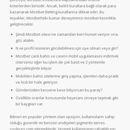
kriterlerden birisidir. Ancak, belirli kurallara bağlı olarak para
kazanarak Mostbet Betting kurallarına dikkat edin. Bu
teşvikler, Mostbet’teki kumar deneyiminizi mostbet kesinlikle
geliştirecektir.
Şimdi Mostbet sitesi ne zamandan beri hizmet veriyor ona
göz atalım.
N ve profil resminin görülebilmesi için üye olman veya giri?
Mostbet canlı bahis ve casino mobil uygulamasını indirmek
isterseniz eğer bu işlem de çok basit ve 2 yöntemle
gerçekleştirile biliyor.
Mobilden bahis sitelerine giriş yapma, işlemleri daha pratik
ve hızlı bir hale getiriyor.
Göndericiden kessene kese biliyorsan bu paray?
Özellikle oranlar konusunda heyecanı zirveye taşımak gibi
bir kaygıları var.
Bilinen en popüler yöntem olan opsiyon, kullanıcıların sahip
olduğu güvenilir mi benzeri endişeleri pigments-terres-
couleurs.com yitirmektedir. Hizmeti kullanmanın rahatlığı için