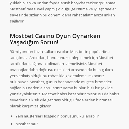
yuklab olish va undan foydalanish bo’yicha tezkor qo’llanma.
Mostbetfirması weil yapmış olduğu geliştirme ve iyileştirmeler
sayesinde sizlerin bu dönemi daha rahat atlatmanıza imkan
sağlıyor.
Mostbet Casino Oyun Oynarken
Yaşadığım Sorun!
90 milyondan fazla kullanıcısı olan Mostbet’in popülaritesi
tartışılmaz. Ardından, bonusunuzu talep etmek için Mostbet
tarafından sağlanan talimatları izlemelisiniz. Mostbet
avantajlarıdaha doğrusu nitelikleri arasında da bu olgulara
yer verilmiş olduğunu rahatlıkla gözlemleme imkanınız
bulunuyor. Mostbet, günün her saatinde müşteri hizmetleri
sağlar, bu nedenle sorularınız varsa bunları hızlı bir şekilde
yanıtlayabilirsiniz. Mostbet bahis kazandırır mısorusu da bahis
severlerin sık sık dile getirmiş olduğu ifadelerden bir tanesi
olarak karşımıza çıkıyor.
Yeni müşteriler Hoşgeldin bonusunu kullanabilir.
Mostbet mü?