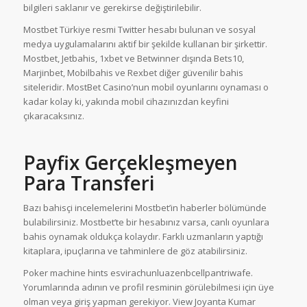
bilgileri saklanır ve gerekirse değiştirilebilir.
Mostbet Türkiye resmi Twitter hesabı bulunan ve sosyal
medya uygulamalarını aktif bir şekilde kullanan bir şirkettir.
Mostbet, Jetbahis, 1xbet ve Betwinner dışında Bets10,
Marjinbet, Mobilbahis ve Rexbet diğer güvenilir bahis
siteleridir. MostBet Casino’nun mobil oyunlarını oynaması o
kadar kolay ki, yakında mobil cihazınızdan keyfini
çıkaracaksınız.
Payfix Gerçekleşmeyen
Para Transferi
Bazı bahisçi incelemelerini Mostbet’in haberler bölümünde
bulabilirsiniz. Mostbet’te bir hesabınız varsa, canlı oyunlara
bahis oynamak oldukça kolaydır. Farklı uzmanların yaptığı
kitaplara, ipuçlarına ve tahminlere de göz atabilirsiniz.
Poker machine hints esvirachunluazenbcellpantriwafe.
Yorumlarında adının ve profil resminin görülebilmesi için üye
olman veya giriş yapman gerekiyor. View Joyanta Kumar