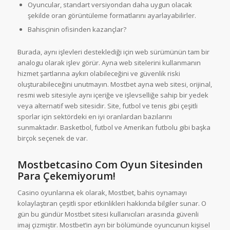
Oyuncular, standart versiyondan daha uygun olacak
şekilde oran görüntüleme formatlarını ayarlayabilirler.
Bahisçinin ofisinden kazançlar?
Burada, aynı işlevleri desteklediği için web sürümünün tam bir
analogu olarak işlev görür. Ayna web sitelerini kullanmanın
hizmet şartlarına aykırı olabileceğini ve güvenlik riski
oluşturabileceğini unutmayın. Mostbet ayna web sitesi, orijinal,
resmi web sitesiyle aynı içeriğe ve işlevselliğe sahip bir yedek
veya alternatif web sitesidir. Site, futbol ve tenis gibi çeşitli
sporlar için sektördeki en iyi oranlardan bazılarını
sunmaktadır. Basketbol, futbol ve Amerikan futbolu gibi başka
birçok seçenek de var.
Mostbetcasino Com Oyun Sitesinden
Para Çekemiyorum!
Casino oyunlarına ek olarak, Mostbet, bahis oynamayı
kolaylaştıran çeşitli spor etkinlikleri hakkında bilgiler sunar. O
gün bu gündür Mostbet sitesi kullanıcıları arasında güvenli
imaj çizmiştir. Mostbet’in ayrı bir bölümünde oyuncunun kişisel