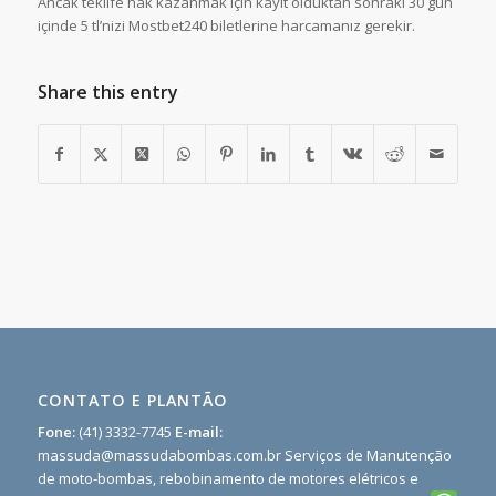
Ancak teklife hak kazanmak için kayıt olduktan sonraki 30 gün
içinde 5 tl’nizi Mostbet240 biletlerine harcamanız gerekir.
Share this entry
CONTATO E PLANTÃO
Fone:
(41) 3332-7745
E-mail:
massuda@massudabombas.com.br
Serviços de Manutenção
de moto-bombas, rebobinamento de motores elétricos e