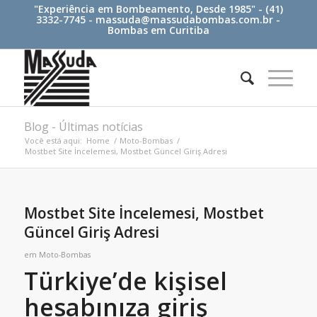
"Experiência em Bombeamento, Desde 1985" - (41)
3332-7745 -
massuda@massudabombas.com.br
-
Bombas em Curitiba
Blog - Últimas notícias
Você está aqui:
Home
/
Moto-Bombas
/
Mostbet Site İncelemesi, Mostbet Güncel Giriş Adresi
Mostbet Site İncelemesi, Mostbet
Güncel Giriş Adresi
em
Moto-Bombas
Türkiye’de kişisel
hesabınıza giriş