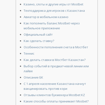
Казино, слоты и другие игры от Mostbet
Техподдержка для игроков с Казахстана
Авиатор в мобильном казино
Как пополнить баланс Mostbet через
мобильное приложение
Oфициальный сайт
Как сделать ставку?
Особенности пополнения счета в Мостбет
Теннис
Как делать ставки в Мостбет Казахстан?
Выбор событий в предматчевой линии или
лайве
Описание БК
С 1 апреля население Казахстана начнут
вакцинировать против кори
Отзывы клиентов букмекера Mostbet KZ
Какие способы оплаты принимает Mosbet?