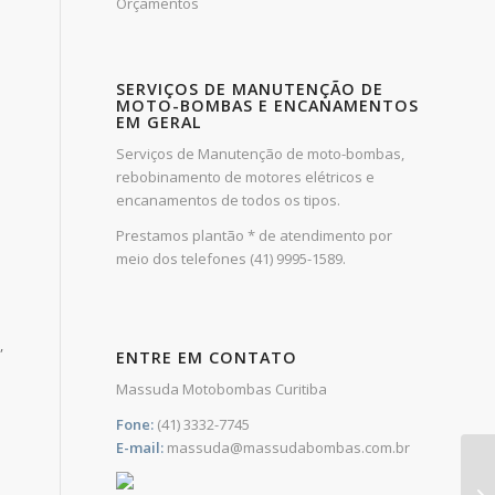
Orçamentos
ь
SERVIÇOS DE MANUTENÇÃO DE
MOTO-BOMBAS E ENCANAMENTOS
EM GERAL
Serviços de Manutenção de moto-bombas,
rebobinamento de motores elétricos e
encanamentos de todos os tipos.
Prestamos plantão * de atendimento por
meio dos telefones (41) 9995-1589.
,
ENTRE EM CONTATO
Massuda Motobombas Curitiba
Fone:
(41) 3332-7745
E-mail:
massuda@massudabombas.com.br
Wp