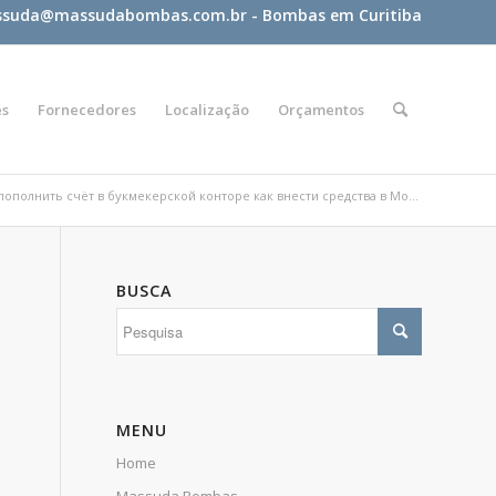
suda@massudabombas.com.br
- Bombas em Curitiba
es
Fornecedores
Localização
Orçamentos
пополнить счёт в букмекерской конторе как внести средства в Mo...
BUSCA
MENU
Home