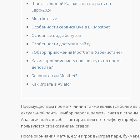
Шансы сборной Казахстана сыграть на
Евро-2024
Мостбет Live
Особенности сервиса Live в БК Mostbet
Основные виды бонусов
Особенности доступа к сайту
«Обзор приложения Мостбет в Узбекистане»
Какие проблемы могут возникнуть во время
депозита?
Безопасен ли Mostbet?
Как играть в Aviator
Преимуществом прематч-линии также являются более высо
актуальной почты, выбор пароля, валюты счета и страны.
Аналогичный способ — авторизация по телефону (профиль
пользуются страхованием ставок.
После окончания матча, если игрок выиграл пари, букмек