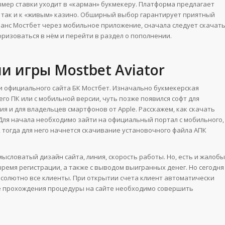
азмер ставки уходит в «карман» букмекеру. Платформа предлагает
, так и к «живым» казино. Обширный выбор гарантирует приятный
ланс Мостбет через мобильное приложение, сначала следует скачат
оризоваться в нём и перейти в раздел о пополнении.
и игры Mostbet Aviator
ии официального сайта БК Мостбет. Изначально букмекерская
го ПК или с мобильной версии, чуть позже появился софт для
я и для владельцев смартфонов от Apple. Расскажем, как скачать
 Для начала необходимо зайти на официальный портал с мобильного,
d, тогда для него начнется скачивание установочного файла АПК
мысловатый дизайн сайта, линия, скорость работы. Но, есть и жалобы
время регистрации, а также с выводом выигранных денег. Но сегодня
бсолютно все клиенты. При открытии счета клиент автоматически
сле прохождения процедуры на сайте необходимо совершить