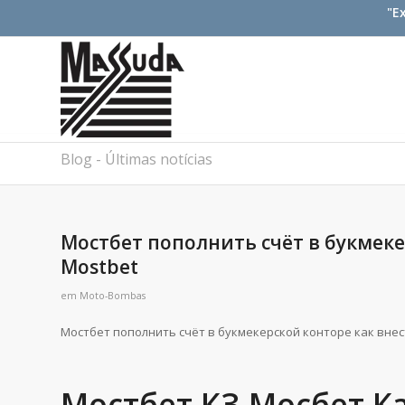
"E
Blog - Últimas notícias
Мостбет пополнить счёт в букмеке
Mostbet
em
Moto-Bombas
Мостбет пополнить счёт в букмекерской конторе как внес
Мостбет КЗ Мосбет К