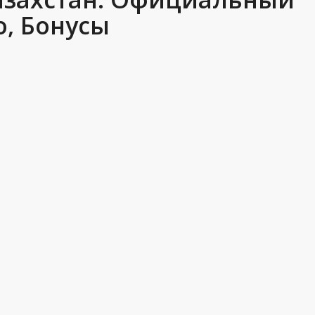
о, Бонусы