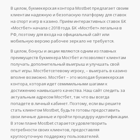
В целом, букмекерская контора Mostbet предлагает своим
клиентам надежную и безопасную платформу для ставок
на спорт и игр в казино. Приём интерактивных ставок БК
«Мостбет» начала с 2018 года. БК «Мостбет» легальна в
РФ, поэтому для входа на официальный сайт или
мобильную версию рабочее зеркало не требуется.
В целом, бонусы и акции являются одним из главных
преимуществ букмекера Мостбет и позволяют клиентам
получать дополнительный выигрыш и улучшать свой
опыт игры. Мостбетсетевому игроку, – выиграть в казино
вполне возможно. Мостбет – это молодая букмекерская
контора, которая идет семимильными шагами к
достижению наивысшего качества. Наш сайт следить за
актуальным адресом Мостбет, так что вы всегда
попадете в личный кабинет. Поэтому, если вы решите
стать клиентом Mostbet, будьте готовы предоставить
свои личные данные и пройти процедуру идентификации.
В этом плане Mostbet старается удовлетворить
потребности своих клиентов, предоставляя
круглосуточную поддержку пользователей.