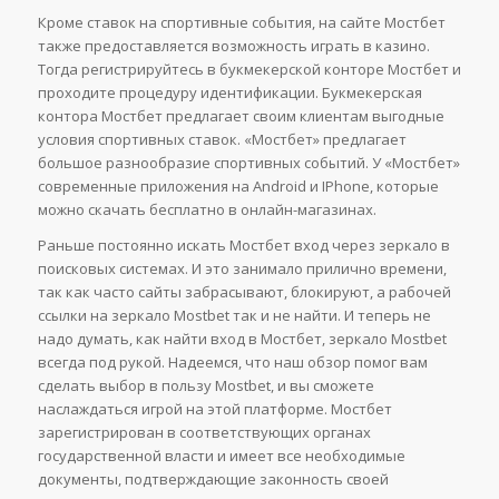
Кроме ставок на спортивные события, на сайте Мостбет
также предоставляется возможность играть в казино.
Тогда регистрируйтесь в букмекерской конторе Мостбет и
проходите процедуру идентификации. Букмекерская
контора Мостбет предлагает своим клиентам выгодные
условия спортивных ставок. «Мостбет» предлагает
большое разнообразие спортивных событий. У «Мостбет»
современные приложения на Android и IPhone, которые
можно скачать бесплатно в онлайн-магазинах.
Раньше постоянно искать Мостбет вход через зеркало в
поисковых системах. И это занимало прилично времени,
так как часто сайты забрасывают, блокируют, а рабочей
ссылки на зеркало Mostbet так и не найти. И теперь не
надо думать, как найти вход в Мостбет, зеркало Mostbet
всегда под рукой. Надеемся, что наш обзор помог вам
сделать выбор в пользу Mostbet, и вы сможете
наслаждаться игрой на этой платформе. Мостбет
зарегистрирован в соответствующих органах
государственной власти и имеет все необходимые
документы, подтверждающие законность своей