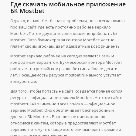
Где скачать мобильное приложение
БК Mostbet
Однако, и с мостбет бывают проблемы, но я всегда помню
про ваш сайт, где есть постоянно рабочее зеркало
Мостбет. Потом друзья посоветовали попробовать бк
Mostbet. Зато букмекерская контора Мостбет честно
платит своим игрокам, дает адекватные коэффициенты.
Mostbet зеркало рабочее на сегодня является самым
комфортным вариантом. Букмекерская контора Мостбет
работает на российском рынке беттинга более десяти
лет. Посещаемость ресурса mostbet.ru намного уступает
конкурентам.
Для того, чтобы попасть на сайт, создается полная копия
ресурса — официальное зеркало Мостбет. На этом сайте
mostbetru140.ru именно такая ссылка — официальное
зеркало Mostbet. Оно обеспечивает бесперебойный
доступ к БК Мостбет. Раньше я не очень хорошо
относился к сайтам, которые предоставляют Мостбет
зеркало, потому что чаще всего они выглядят стремно и
никак не вызывают доверия.