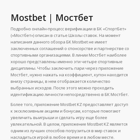
Mostbet | Мостбет
Подробно онлайн-процесс верификации в БК «СпортБет»
(«Мостбет») описан в статье Школы ставок. На момент
написания данного обзора БК Mostbet не имеет
заключенных соглашений о спонсорстве и партнерстве со
спортивными организациями. В линии Мостбет наиболее
хорошо представлены именно эти четыре спортивные
дисциплины. Чтобы заключить пари через приложение
Мостбет, нужно нажать на коэффициент, купон находится
внизу страницы, в нем отображается количество
выбранных исходов. После этого можно проходить
идентификацию личности непосредственно в БК Мостбет.
Более того, приложение Mostbet KZ предоставляет доступ
к эксклюзивным акциям и бонусам, которые помогают
увеличить выигрыши и сделать игру еще более
увлекательной. В целом, приложение Mostbet KZ является
одним из лучших способов погрузиться в мир ставок и
насладиться игрой в любое время и в любом месте.