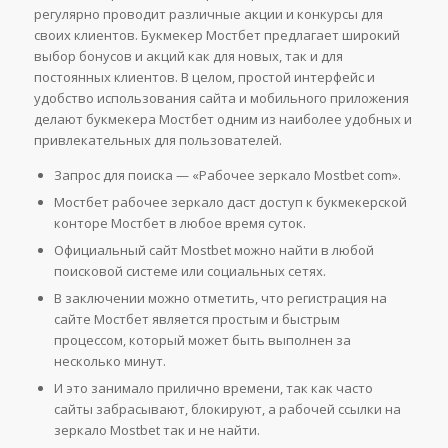
регулярно проводит различные акции и конкурсы для
своих клиентов. Букмекер Мостбет предлагает широкий
выбор бонусов и акций как для новых, так и для
постоянных клиентов. В целом, простой интерфейс и
удобство использования сайта и мобильного приложения
делают букмекера Мостбет одним из наиболее удобных и
привлекательных для пользователей.
Запрос для поиска — «Рабочее зеркало Mostbet com».
Мостбет рабочее зеркало даст доступ к букмекерской
конторе Мостбет в любое время суток.
Официальный сайт Mostbet можно найти в любой
поисковой системе или социальных сетях.
В заключении можно отметить, что регистрация на
сайте Мостбет является простым и быстрым
процессом, который может быть выполнен за
несколько минут.
И это занимало прилично времени, так как часто
сайты забрасывают, блокируют, а рабочей ссылки на
зеркало Mostbet так и не найти.