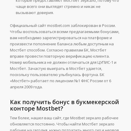
которые предоставляют Мостбет зеркало, потому что
чаще всего они выглядят стремно и никак не
вызывают доверия.
Официальный сайт mostbet.com заблокирован в России.
Чтобы воспользоваться всеми предлагаемыми бонусами,
вам необходимо зарегистрироваться на платформе и
произвести пополнение баланса любым доступным на
Мостбет способом. Согласно правилам БК, Мостбет
вправе провести повторную верификацию клиента.
Номер мобильника не должен отличаться для ЦУПИС-1 и
Мостбет. Зачастую выиграть в Мостбет удается,
поскольку пользователю улыбнулась фортуна. БК
«Мостбет» работает по лицензии №1 ФНС России от 6
апреля 2009 года.
Как получить бонус в букмекерской
конторе Mostbet?
Тем более, нашел ваш сайт, где Mostbet зеркало рабочее
обновляется постоянно. Чтобы найти Мостбет зеркало
рабочее на сегодня, нужно потратить много сил и нервов.