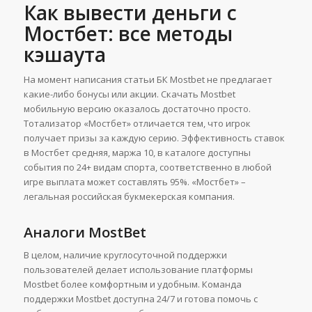
Как вывести деньги с
Мостбет: все методы
кэшаута
На момент написания статьи БК Mostbet не предлагает
какие-либо бонусы или акции. Скачать Mostbet
мобильную версию оказалось достаточно просто.
Тотализатор «Мостбет» отличается тем, что игрок
получает призы за каждую серию. Эффективность ставок
в Мостбет средняя, ​​маржа 10, в каталоге доступны
события по 24+ видам спорта, соответственно в любой
игре выплата может составлять 95%. «Мостбет» –
легальная российская букмекерская компания.
Аналоги MostBet
В целом, наличие круглосуточной поддержки
пользователей делает использование платформы
Mostbet более комфортным и удобным. Команда
поддержки Mostbet доступна 24/7 и готова помочь с