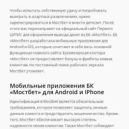
Чтобы испытать собственную удачу и попробовать
выиграть в азартных развлечениях, нужно
зарегистрироваться в Мостбет и внести депозит. После
этого вас перенаправят на официальный сайт Первого
ЦУПИС для оформления вывода денег из БК «Мостбет». БК
«Мостбет» разработала мобильные приложения для
Android и iOS, которые сочетают в себе весь основной
функционал главного сайта. Букмекерская контора
«Мостбет» не предоставляет бонусы и фрибеты новым
клиентам. Но постоянный поиск рабочего зеркала
Мостбет утомляет.
Мобильные приложения БК
«Мостбет» для Android и IPhone
Идентификация в Mostbet является обязательным
требованием, которое позволяет защитить личные
данные клиента и предотвратить мошенничество. Кроме
того, Мостбет обеспечивает высокую степень
надежности своим клиентам. Также Мостбет соблюдает