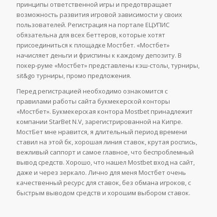
принципы ответственной игры и предотвращает
возможность развития игровой зависимости у своих
пользователей. Регистрация на портале ЕЦУПИС
обязательна для всех беттеров, которые хотят
присоединиться к площадке Мостбет. «Мостбет»
начисляет деньги и фриспины к каждому депозиту. В
покер-руме «Мостбет» представлены кэш-столы, турниры,
sit&go турниры, промо предложения.
Перед регистрацией необходимо ознакомится с
правилами работы сайта букмекерской конторы
«Мостбет». Букмекерская контора Mostbet принадлежит
компании StarBet N.V, зарегистрированной на Кипре.
МостБет мне нравится, я длительный период времени
ставил на этой бк, хорошая линия ставок, крутая роспись,
вежливый саппорт и самое главное, что беспроблемный
вывод средств. Хорошо, что нашел Mostbet вход на сайт,
даже и через зеркало. Лично для меня Мостбет очень
качественный ресурс для ставок, без обмана игроков, с
быстрым выводом средств и хорошим выбором ставок.