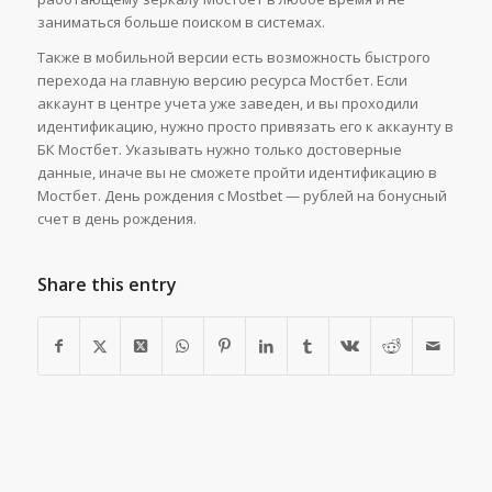
заниматься больше поиском в системах.
Также в мобильной версии есть возможность быстрого
перехода на главную версию ресурса Мостбет. Если
аккаунт в центре учета уже заведен, и вы проходили
идентификацию, нужно просто привязать его к аккаунту в
БК Мостбет. Указывать нужно только достоверные
данные, иначе вы не сможете пройти идентификацию в
Мостбет. День рождения с Mostbet — рублей на бонусный
счет в день рождения.
Share this entry