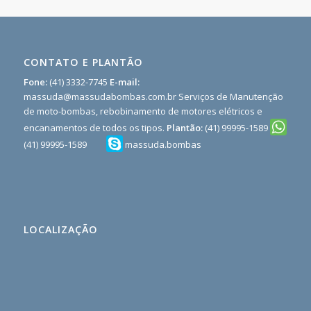
CONTATO E PLANTÃO
Fone:
(41) 3332-7745
E-mail:
massuda@massudabombas.com.br
Serviços de Manutenção
de moto-bombas, rebobinamento de motores elétricos e
encanamentos de todos os tipos.
Plantão:
(41) 99995-1589
(41) 99995-1589
massuda.bombas
;
Rekomendasi
situs
toto
98
LOCALIZAÇÃO
toto
buku
mimpi
3d
terlengkap