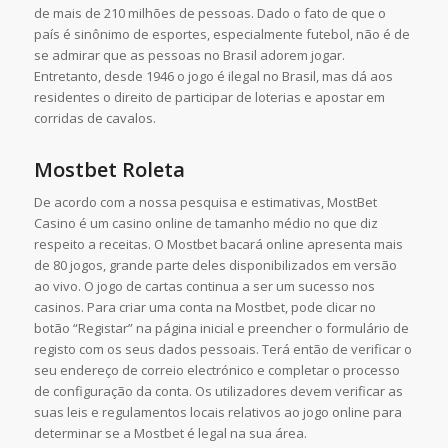
de mais de 210 milhões de pessoas. Dado o fato de que o
país é sinônimo de esportes, especialmente futebol, não é de
se admirar que as pessoas no Brasil adorem jogar.
Entretanto, desde 1946 o jogo é ilegal no Brasil, mas dá aos
residentes o direito de participar de loterias e apostar em
corridas de cavalos.
Mostbet Roleta
De acordo com a nossa pesquisa e estimativas, MostBet
Casino é um casino online de tamanho médio no que diz
respeito a receitas. O Mostbet bacará online apresenta mais
de 80 jogos, grande parte deles disponibilizados em versão
ao vivo. O jogo de cartas continua a ser um sucesso nos
casinos. Para criar uma conta na Mostbet, pode clicar no
botão “Registar” na página inicial e preencher o formulário de
registo com os seus dados pessoais. Terá então de verificar o
seu endereço de correio electrónico e completar o processo
de configuração da conta. Os utilizadores devem verificar as
suas leis e regulamentos locais relativos ao jogo online para
determinar se a Mostbet é legal na sua área.