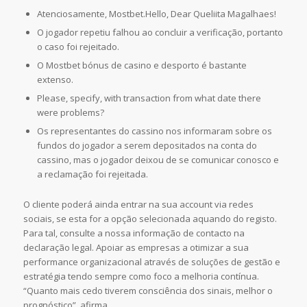
Atenciosamente, Mostbet.Hello, Dear Queliita Magalhaes!
O jogador repetiu falhou ao concluir a verificação, portanto
o caso foi rejeitado.
O Mostbet bónus de casino e desporto é bastante
extenso.
Please, specify, with transaction from what date there
were problems?
Os representantes do cassino nos informaram sobre os
fundos do jogador a serem depositados na conta do
cassino, mas o jogador deixou de se comunicar conosco e
a reclamação foi rejeitada.
O cliente poderá ainda entrar na sua account via redes
sociais, se esta for a opção selecionada aquando do registo.
Para tal, consulte a nossa informação de contacto na
declaração legal. Apoiar as empresas a otimizar a sua
performance organizacional através de soluções de gestão e
estratégia tendo sempre como foco a melhoria contínua.
“Quanto mais cedo tiverem consciência dos sinais, melhor o
prognóstico”, afirma.