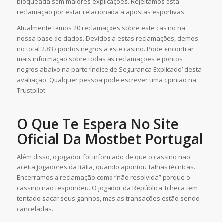
bloqueada sem maiores explicações. Rejeitamos esta
reclamação por estar relacionada a apostas esportivas.
Atualmente temos 20 reclamações sobre este casino na
nossa base de dados. Devidos a estas reclamações, demos
no total 2.837 pontos negros a este casino. Pode encontrar
mais informação sobre todas as reclamações e pontos
negros abaixo na parte ‘Índice de Segurança Explicado’ desta
avaliação. Qualquer pessoa pode escrever uma opinião na
Trustpilot.
O Que Te Espera No Site
Oficial Da Mostbet Portugal
Além disso, o jogador foi informado de que o cassino não
aceita jogadores da Itália, quando apontou falhas técnicas.
Encerramos a reclamação como “não resolvida” porque o
cassino não respondeu. O jogador da República Tcheca tem
tentado sacar seus ganhos, mas as transações estão sendo
canceladas.