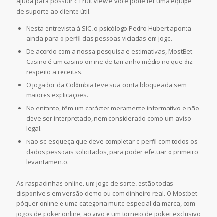
ajuda para possuir o Fruit View e você pode ter uma equipe
de suporte ao cliente útil.
Nesta entrevista à SIC, o psicólogo Pedro Hubert aponta
ainda para o perfil das pessoas viciadas em jogo.
De acordo com a nossa pesquisa e estimativas, MostBet
Casino é um casino online de tamanho médio no que diz
respeito a receitas.
O jogador da Colômbia teve sua conta bloqueada sem
maiores explicações.
No entanto, têm um carácter meramente informativo e não
deve ser interpretado, nem considerado como um aviso
legal.
Não se esqueça que deve completar o perfil com todos os
dados pessoais solicitados, para poder efetuar o primeiro
levantamento.
As raspadinhas online, um jogo de sorte, estão todas
disponíveis em versão demo ou com dinheiro real. O Mostbet
póquer online é uma categoria muito especial da marca, com
jogos de poker online, ao vivo e um torneio de poker exclusivo