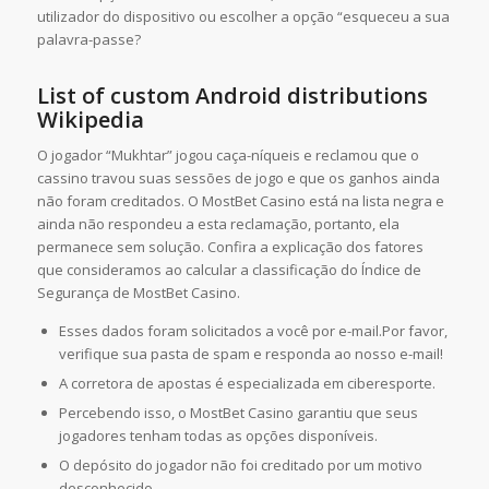
utilizador do dispositivo ou escolher a opção “esqueceu a sua
palavra-passe?
List of custom Android distributions
Wikipedia
O jogador “Mukhtar” jogou caça-níqueis e reclamou que o
cassino travou suas sessões de jogo e que os ganhos ainda
não foram creditados. O MostBet Casino está na lista negra e
ainda não respondeu a esta reclamação, portanto, ela
permanece sem solução. Confira a explicação dos fatores
que consideramos ao calcular a classificação do Índice de
Segurança de MostBet Casino.
Esses dados foram solicitados a você por e-mail.Por favor,
verifique sua pasta de spam e responda ao nosso e-mail!
A corretora de apostas é especializada em ciberesporte.
Percebendo isso, o MostBet Casino garantiu que seus
jogadores tenham todas as opções disponíveis.
O depósito do jogador não foi creditado por um motivo
desconhecido.