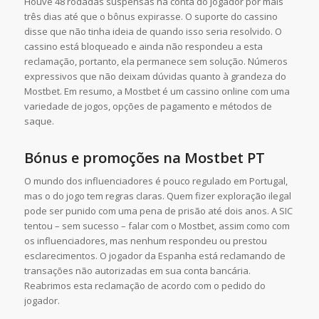
Houve 48 rodadas suspensas na conta do jogador por mais
três dias até que o bônus expirasse. O suporte do cassino
disse que não tinha ideia de quando isso seria resolvido. O
cassino está bloqueado e ainda não respondeu a esta
reclamação, portanto, ela permanece sem solução. Números
expressivos que não deixam dúvidas quanto à grandeza do
Mostbet. Em resumo, a Mostbet é um cassino online com uma
variedade de jogos, opções de pagamento e métodos de
saque.
Вónus е рrоmоçõеs nа Mоstbеt РT
O mundo dos influenciadores é pouco regulado em Portugal,
mas o do jogo tem regras claras. Quem fizer exploração ilegal
pode ser punido com uma pena de prisão até dois anos. A SIC
tentou – sem sucesso – falar com o Mostbet, assim como com
os influenciadores, mas nenhum respondeu ou prestou
esclarecimentos. O jogador da Espanha está reclamando de
transações não autorizadas em sua conta bancária.
Reabrimos esta reclamação de acordo com o pedido do
jogador.