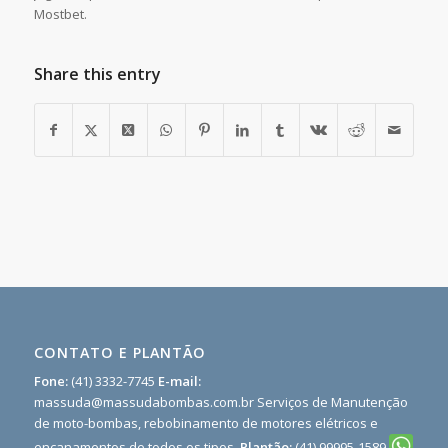
Mostbet.
Share this entry
CONTATO E PLANTÃO
Fone:
(41) 3332-7745
E-mail:
massuda@massudabombas.com.br
Serviços de Manutenção
de moto-bombas, rebobinamento de motores elétricos e
encanamentos de todos os tipos.
Plantão:
(41) 99995-1589