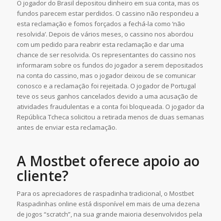
O jogador do Brasil depositou dinheiro em sua conta, mas os
fundos parecem estar perdidos. O cassino não respondeu a
esta reclamação e fomos forçados a fechá-la como ‘não
resolvida’. Depois de vários meses, o cassino nos abordou
com um pedido para reabrir esta reclamação e dar uma
chance de ser resolvida. Os representantes do cassino nos
informaram sobre os fundos do jogador a serem depositados
na conta do cassino, mas o jogador deixou de se comunicar
conosco e a reclamação foi rejeitada. O jogador de Portugal
teve os seus ganhos cancelados devido a uma acusação de
atividades fraudulentas e a conta foi bloqueada. O jogador da
República Tcheca solicitou a retirada menos de duas semanas
antes de enviar esta reclamação.
A Mostbet oferece apoio ao
cliente?
Para os apreciadores de raspadinha tradicional, o Mostbet
Raspadinhas online está disponível em mais de uma dezena
de jogos “scratch”, na sua grande maioria desenvolvidos pela