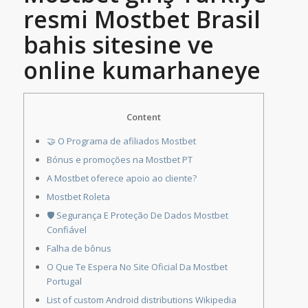
resmi Mostbet Brasil
bahis sitesine ve
online kumarhaneye
Content
🤝 O Programa de afiliados Mostbet
Вónus е рrоmоçõеs nа Mоstbеt РT
A Mostbet oferece apoio ao cliente?
Mostbet Roleta
🛡️ Segurança E Proteção De Dados Mostbet
Confiável
Falha de bônus
O Que Te Espera No Site Oficial Da Mostbet
Portugal
List of custom Android distributions Wikipedia