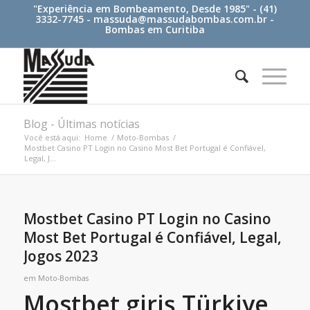
"Experiência em Bombeamento, Desde 1985" - (41)
3332-7745 -
massuda@massudabombas.com.br
-
Bombas em Curitiba
Blog - Últimas notícias
Você está aqui:
Home
/
Moto-Bombas
/
Mostbet Casino PT Login no Casino Most Bet Portugal é Confiável,
Legal, J...
Mostbet Casino PT Login no Casino
Most Bet Portugal é Confiável, Legal,
Jogos 2023
em
Moto-Bombas
Mostbet giriş Türkiye