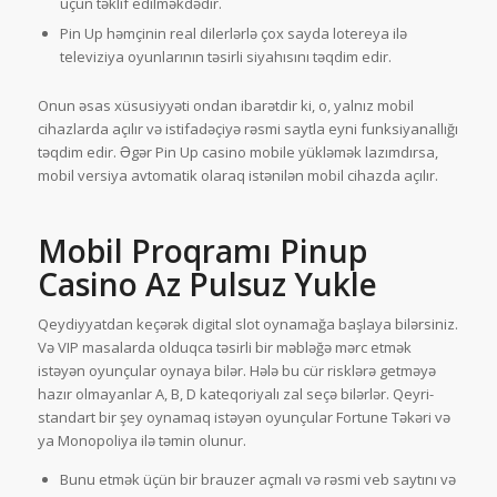
üçün təklif edilməkdədir.
Pin Up həmçinin real dilerlərlə çox sayda lotereya ilə
televiziya oyunlarının təsirli siyahısını təqdim edir.
Onun əsas xüsusiyyəti ondan ibarətdir ki, o, yalnız mobil
cihazlarda açılır və istifadəçiyə rəsmi saytla eyni funksiyanallığı
təqdim edir. Əgər Pin Up casino mobile yükləmək lazımdırsa,
mobil versiya avtomatik olaraq istənilən mobil cihazda açılır.
Mobil Proqramı Pinup
Casino Az Pulsuz Yukle
Qeydiyyatdan keçərək digital slot oynamağa başlaya bilərsiniz.
Və VIP masalarda olduqca təsirli bir məbləğə mərc etmək
istəyən oyunçular oynaya bilər. Hələ bu cür risklərə getməyə
hazır olmayanlar A, B, D kateqoriyalı zal seçə bilərlər. Qeyri-
standart bir şey oynamaq istəyən oyunçular Fortune Təkəri və
ya Monopoliya ilə təmin olunur.
Bunu etmək üçün bir brauzer açmalı və rəsmi veb saytını və