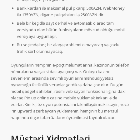
Bank kartları ilə maksimal pul çıxarışı 500AZN, WebMoney
ilə 1350AZN, digər e-pulqabıları ilə 2500AZN-dir.
Belə bir keçidlə sayt dərhal və avtomatik olaraq tam
versiyada olan bütün funksiyaların mövcud olduğu mobil
versiyaya uyğunlaşır.
Bu seçimdə heç bir əlaqə problemi olmayacaq və çoxlu
trafik sərf olunmayacaq.
Oyunçuların həmçinin e-poçt məlumatlarına, kazinonun telefon
nömrələrinə və şəxsi dəstəyə çıxışı var. Onlayn kazino
sevenlərin arasında sevimli oyunlarını məhdudiyyətsiz
oynamağa üstünlük verənlər getdikcə daha çox olur. Bu gün
mobil qadget sahibləri, rəsmi veb saytın funksionallığına daxil
olacaq Pin up online casino mobile yükləmək imkanı əldə
edirlər. Kim ki, öz oyun potensialını təkmilləşdirmək istəyir, necə
Pin upward azerbaycan yukləmənin, həmçinin bu məhsul
haqqında digər təfərrüatların öyrənilməsi faydalı olacaq.
Müştəri Xidmətləri