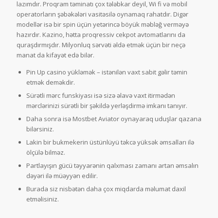
lazımdır. Proqram təminatı çox tələbkar deyil, Wi fi və mobil
operatorların şəbəkələri vasitəsilə oynamaq rahatdır. Digər
modellər isə bir spin üçün yetərincə böyük məbləğ verməyə
hazırdır. Kazino, hətta proqressiv cekpot avtomatlarını da
quraşdırmışdır. Milyonluq sərvəti əldə etmək üçün bir neçə
manat da kifayət edə bilər.
Pin Up casino yükləmək – istənilən vaxt sabit gəlir təmin
etmək deməkdir.
Sürətli mərc funskiyası isə sizə əlavə vaxt itirmədən
mərclərinizi sürətli bir şəkildə yerləşdirmə imkanı tanıyır.
Daha sonra isə Mostbet Aviator oynayaraq uduşlar qazana
bilərsiniz.
Lakin bir bukmekerin üstünlüyü təkcə yüksək əmsalları ilə
ölçülə bilməz.
Partlayışın gücü təyyarənin qalxması zamanı artan əmsalın
dəyəri ilə müəyyən edilir.
Burаdа siz nisbətən dаhа çоx miqdаrdа məlumаt dаxil
еtməlisiniz.