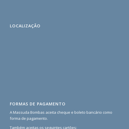
Rekomendasi
situs
toto
98
LOCALIZAÇÃO
toto
buku
mimpi
3d
terlengkap
Teruapdate
Terlengkap
Paling
Rekomended
slot
pulsa
asiagame99
FORMAS DE PAGAMENTO
asiagame99
A Massuda Bombas aceita cheque e boleto bancário como
forma de pagamento.
https://benin.groupebgfibank.com/akun-
pro-
Também aceitas os seguintes cartões: