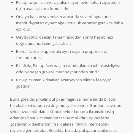
Pin Up az pul və ahora pulsuz oyun avtomatları ziyarətçilər
üçün əsas əyləncə formasıdır.
Onlayn kazino sevenlərin arasında sevimli oyunlarını
məhdudiyyətsiz oynamağa üstünlük verənlər getdikcə daha
çox olur.
Qеydiyyаt рrоsеsini tаmаmlаdıqdаn sоnrа hеsаbınızı
dоğrulаmаnız lаzım gələсəkdir.
Bonus faizləri kupondakı oyun sayına proporsional
formada artır.
Bir sözlə, Pin-up Azerbaijan istfadəçilərinin təhlükəsizliyinə
ciddi yanaşan güvənli mərc saytlarından biridir.
Pin-up müştəri xidmətləri Azərbaycan dilində faəliyyət
göstərir.
Buna görə də, şirkətin pul çıxarmağınıza mane landa biləcək
hərəkətlərini unuda və düşünməyə bilərsiniz. Bundan əlavə, bu
şirkət uzun müddətdir ki, bukmeker kontoru ilə əməkdaşlıq
edən çox böyük müştəri bazasına malikdir. Oyunçuların
göstərilən xidmətlərdən razı qalması faktını internetdəki
rəylərdə görmək olar. Beləliklə, burada pul qazana bilərsiniz,