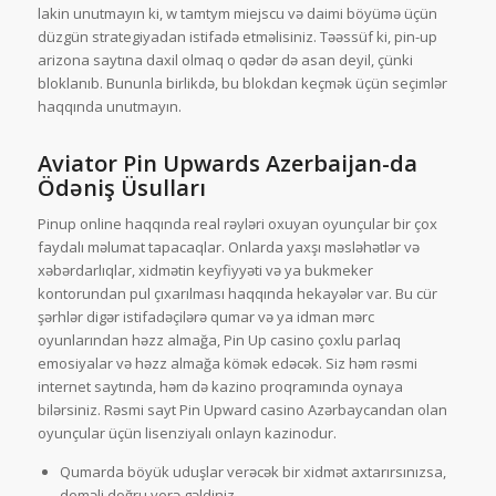
lakin unutmayın ki, w tamtym miejscu və daimi böyümə üçün
düzgün strategiyadan istifadə etməlisiniz. Təəssüf ki, pin-up
arizona saytına daxil olmaq o qədər də asan deyil, çünki
bloklanıb. Bununla birlikdə, bu blokdan keçmək üçün seçimlər
haqqında unutmayın.
Aviator Pin Upwards Azerbaijan-da
Ödəniş Üsulları
Pinup online haqqında real rəyləri oxuyan oyunçular bir çox
faydalı məlumat tapacaqlar. Onlarda yaxşı məsləhətlər və
xəbərdarlıqlar, xidmətin keyfiyyəti və ya bukmeker
kontorundan pul çıxarılması haqqında hekayələr var. Bu cür
şərhlər digər istifadəçilərə qumar və ya idman mərc
oyunlarından həzz almağa, Pin Up casino çoxlu parlaq
emosiyalar və həzz almağa kömək edəcək. Siz həm rəsmi
internet saytında, həm də kazino proqramında oynaya
bilərsiniz. Rəsmi sayt Pin Upward casino Azərbaycandan olan
oyunçular üçün lisenziyalı onlayn kazinodur.
Qumarda böyük uduşlar verəcək bir xidmət axtarırsınızsa,
deməli doğru yerə gəldiniz.