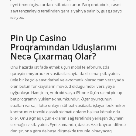
eyni texnologiyalardan istifadə olunur. Fərq ondadır ki, rəsmi
sayt tənzimləyici tərəfindən qara siyahıya salınıb, güzgü saytı
isə yox.
Pin Up Casino
Proqramından Uduşlarımı
Necə Çıxarmaq Olar?
Onu hazırda istifadə etmək üçün mobil telefonunuzda
quraşdırılmış brauzer vasitəsilə sayta daxil olmaq kifayətdir.
Belə bir keçidlə sayt dərhal və avtomatik olaraq tam versiyada
olan bütün funksiyaların mövcud olduğu mobil versiyaya
uyğunlaşır. Həmçinin, Android və ya iPhone üçün rəsmi pin up
bet proqramını yükləmək mümkündür. Əgər oyunçunun
sualları varsa, flutto onlayn söhbət vasitəsilə işləyən bukmeker
kontorunun texniki dəstək xidməti onların həllinə kömək edə
bilər. Onu açmaq üçün ekranın sağ tərəfində yerləşən düyməni
sıxmağınız kifayətdir. Eyni zamanda, dəstək Azərbaycan dilində
danışır, ona görə də başa düşməkdə trouble olmayacaq.