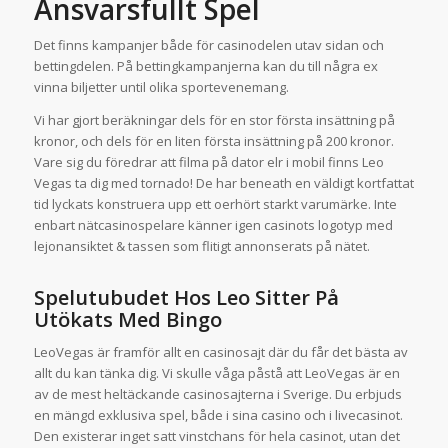
Ansvarsfullt Spel
Det finns kampanjer både för casinodelen utav sidan och
bettingdelen. På bettingkampanjerna kan du till några ex
vinna biljetter until olika sportevenemang.
Vi har gjort beräkningar dels för en stor första insättning på
kronor, och dels för en liten första insättning på 200 kronor.
Vare sig du föredrar att filma på dator elr i mobil finns Leo
Vegas ta dig med tornado! De har beneath en väldigt kortfattat
tid lyckats konstruera upp ett oerhört starkt varumärke. Inte
enbart nätcasinospelare känner igen casinots logotyp med
lejonansiktet & tassen som flitigt annonserats på nätet.
Spelutubudet Hos Leo Sitter På
Utökats Med Bingo
LeoVegas är framför allt en casinosajt där du får det bästa av
allt du kan tänka dig. Vi skulle våga påstå att LeoVegas är en
av de mest heltäckande casinosajterna i Sverige. Du erbjuds
en mängd exklusiva spel, både i sina casino och i livecasinot.
Den existerar inget satt vinstchans för hela casinot, utan det