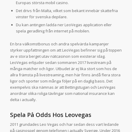
Europas största mobil casino.
Det drivs från Malta, vilket som bekant innebär skattefria
vinster för svenska depilare.
Du kan antingen ladda ner LeoVegas application eller
spela geradlinig från internet på mobilen.
En bra välkomstbonus och andra spelvärda kampanjer
styrker uppfattningen om att LeoVegas befinner sig på toppen
av e stora berget utav nätcasinon som existerar idag.
LeoVegas erbjuder sedan sommaren 2017 livestream på
många matcher och ligor. Utbudet är ej lika stort som hos de
allra främsta på livestreaming, men här finns ändå flera stora
ligor och sporter som många följer på en daglig basis. Det
exempelvis ska nämnas är att Bettingstugan och LeoVegas
anordnar olika roliga tävlingar som national insurance kan
delta i actually.
Spela På Odds Hos Leovegas
2011 grundades Leo Vegas och har sedan dess vart ledande
på casinospel genom telefonen i actually Sverige. Under 2016