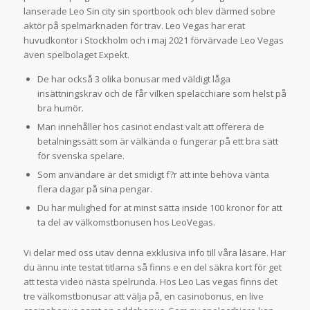
lanserade Leo Sin city sin sportbook och blev därmed sobre
aktör på spelmarknaden för trav. Leo Vegas har erat
huvudkontor i Stockholm och i maj 2021 förvärvade Leo Vegas
även spelbolaget Expekt.
De har också 3 olika bonusar med väldigt låga
insättningskrav och de får vilken spelacchiare som helst på
bra humör.
Man innehåller hos casinot endast valt att offerera de
betalningssätt som är välkända o fungerar på ett bra sätt
för svenska spelare.
Som användare är det smidigt f?r att inte behöva vänta
flera dagar på sina pengar.
Du har mulighed for at minst sätta inside 100 kronor för att
ta del av välkomstbonusen hos LeoVegas.
Vi delar med oss utav denna exklusiva info till våra läsare. Har
du ännu inte testat titlarna så finns e en del säkra kort för get
att testa video nästa spelrunda. Hos Leo Las vegas finns det
tre välkomstbonusar att välja på, en casinobonus, en live