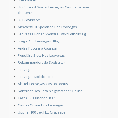
Live Casino
Hur Snabbt Svarar Leovegas Casino På Live-
chatten?
Nät-casino Se
Ansvarsfullt Spelande Hos Leovegas
Leovegas Börjar Sponsra Tyskt Fotbollslag
Frågor Om Leovegas Uttag:
Andra Populära Casinon
Populära Slots Hos Leovegas
Rekommenderade Spelsajter
Leovegas
Leovegas Mobilcasino
Aktuell Leovegas Casino Bonus
Säkerhet Och Betalningsmetoder Online
Test Av Casinobonusar
Casino Online Hos Leovegas
Upp Till 100 Sek I Ett Gratisspel