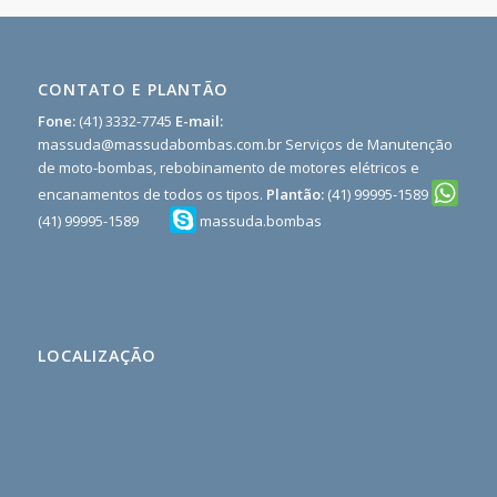
CONTATO E PLANTÃO
Fone:
(41) 3332-7745
E-mail:
massuda@massudabombas.com.br
Serviços de Manutenção
de moto-bombas, rebobinamento de motores elétricos e
encanamentos de todos os tipos.
Plantão:
(41) 99995-1589
(41) 99995-1589
massuda.bombas
;
Rekomendasi
situs
toto
98
LOCALIZAÇÃO
toto
buku
mimpi
3d
terlengkap
Teruapdate