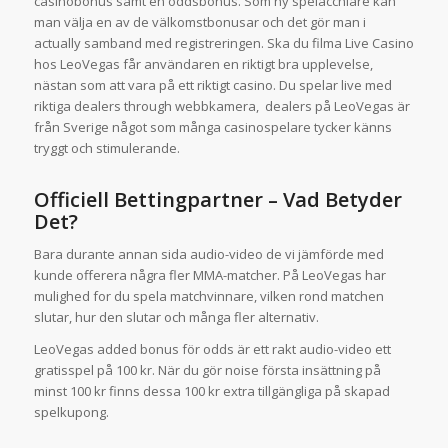
casinobonus samt en oddsbonus. Som ny spelacchiare kan
man välja en av de välkomstbonusar och det gör man i
actually samband med registreringen. Ska du filma Live Casino
hos LeoVegas får användaren en riktigt bra upplevelse,
nästan som att vara på ett riktigt casino. Du spelar live med
riktiga dealers through webbkamera, dealers på LeoVegas är
från Sverige något som många casinospelare tycker känns
tryggt och stimulerande.
Officiell Bettingpartner – Vad Betyder
Det?
Bara durante annan sida audio-video de vi jämförde med
kunde offerera några fler MMA-matcher. På LeoVegas har
mulighed for du spela matchvinnare, vilken rond matchen
slutar, hur den slutar och många fler alternativ.
LeoVegas added bonus för odds är ett rakt audio-video ett
gratisspel på 100 kr. När du gör noise första insättning på
minst 100 kr finns dessa 100 kr extra tillgängliga på skapad
spelkupong.