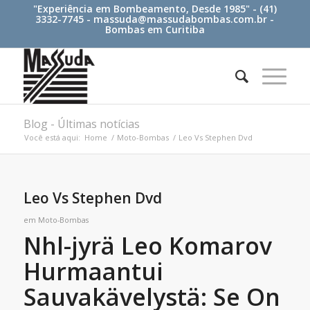
"Experiência em Bombeamento, Desde 1985" - (41)
3332-7745 -
massuda@massudabombas.com.br
-
Bombas em Curitiba
Blog - Últimas notícias
Você está aqui:
Home
/
Moto-Bombas
/
Leo Vs Stephen Dvd
Leo Vs Stephen Dvd
em
Moto-Bombas
Nhl-jyrä Leo Komarov
Hurmaantui
Sauvakävelystä: Se On