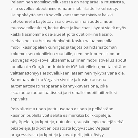
Pelaaminen mobiilisovelluksessa on näppärää ja intuitiivista,
sillä sovellus about nimenomaan mobiililaitteille kehitetty.
Helppokäyttöisessä sovelluksessamme toimivat kaikki
tietokoneella käytettävissä olevat ominaisuudet, muun
muassa talletukset, kotiutukset ja live chat. Löydät sieltä myös
kaikki kasinomme osa-alueet, joita ovat on-line kasino,
livekasino ja urheiluvedonlyönti. Koska haluamme olla
mobiilikasinopelien kuningas ja tarjota päihittämättömän
kokemuksen pienillekin ruuduille, olemme luoneet ikioman
LeoVegas App -sovelluksemme. Erillinen mobiilisovellus about
tarjolla niin Google android kuin iOS-laitteillekin, mutta mikään
välttämättömyys ei sovelluksen lataaminen nykypäivänä ole.
Suuntaa vain Leo Vegasin sivuille ja kasino aukeaa
automaattisesti näppäränä kännykkäversiona, joka
skaalautuu automaattisesti juuri omalle mobiililaitteellesi
sopivaksi.
Pelivalikoima upon jaettu useaan osioon ja pelkästään
kasinon puolella voit selata esimerkiksi kolikkopelejä,
pöytäpelejä, jackpoteja, uutuuksia, suosituimpia pelejä sekä
pikapelejä. Jackpotien osastosta löytyvät Leo Vegasin
progressiivisia jackpoteja jakavat pelit, joita löytyy