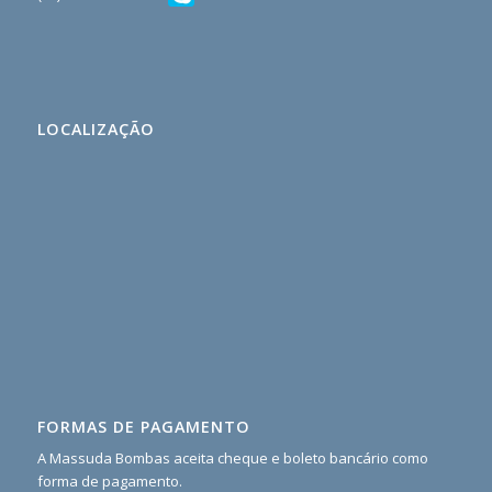
;
Rekomendasi
situs
toto
98
LOCALIZAÇÃO
toto
buku
mimpi
3d
terlengkap
Teruapdate
Terlengkap
Paling
Rekomended
slot
pulsa
asiagame99
FORMAS DE PAGAMENTO
asiagame99
A Massuda Bombas aceita cheque e boleto bancário como
forma de pagamento.
https://benin.groupebgfibank.com/akun-