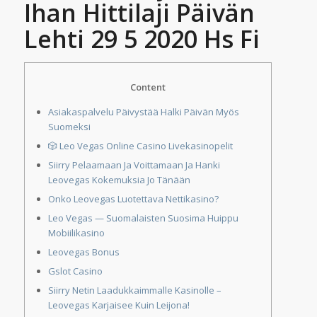
Ihan Hittilaji Päivän
Lehti 29 5 2020 Hs Fi
Content
Asiakaspalvelu Päivystää Halki Päivän Myös
Suomeksi
🎲 Leo Vegas Online Casino Livekasinopelit
Siirry Pelaamaan Ja Voittamaan Ja Hanki
Leovegas Kokemuksia Jo Tänään
Onko Leovegas Luotettava Nettikasino?
Leo Vegas — Suomalaisten Suosima Huippu
Mobiilikasino
Leovegas Bonus
Gslot Casino
Siirry Netin Laadukkaimmalle Kasinolle –
Leovegas Karjaisee Kuin Leijona!