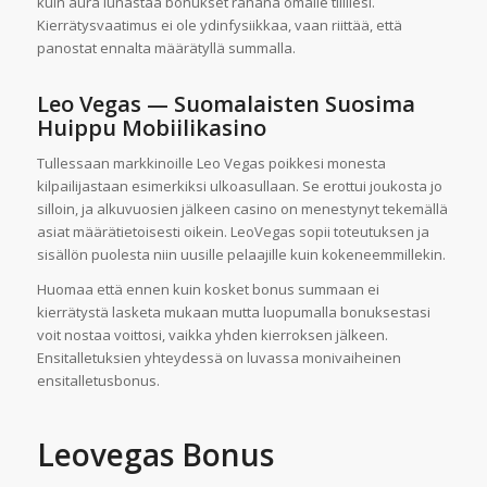
kuin aura lunastaa bonukset rahana omalle tilillesi.
Kierrätysvaatimus ei ole ydinfysiikkaa, vaan riittää, että
panostat ennalta määrätyllä summalla.
Leo Vegas — Suomalaisten Suosima
Huippu Mobiilikasino
Tullessaan markkinoille Leo Vegas poikkesi monesta
kilpailijastaan esimerkiksi ulkoasullaan. Se erottui joukosta jo
silloin, ja alkuvuosien jälkeen casino on menestynyt tekemällä
asiat määrätietoisesti oikein. LeoVegas sopii toteutuksen ja
sisällön puolesta niin uusille pelaajille kuin kokeneemmillekin.
Huomaa että ennen kuin kosket bonus summaan ei
kierrätystä lasketa mukaan mutta luopumalla bonuksestasi
voit nostaa voittosi, vaikka yhden kierroksen jälkeen.
Ensitalletuksien yhteydessä on luvassa monivaiheinen
ensitalletusbonus.
Leovegas Bonus