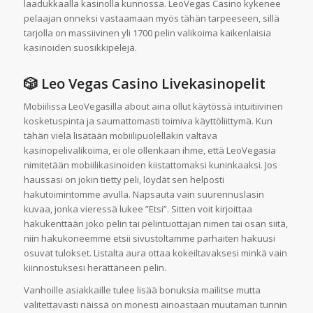
laadukkaalla kasinolla kunnossa. LeoVegas Casino kykenee
pelaajan onneksi vastaamaan myös tähän tarpeeseen, sillä
tarjolla on massiivinen yli 1700 pelin valikoima kaikenlaisia
kasinoiden suosikkipelejä.
🎲 Leo Vegas Casino Livekasinopelit
Mobiilissa LeoVegasilla about aina ollut käytössä intuitiivinen
kosketuspinta ja saumattomasti toimiva käyttöliittymä. Kun
tähän vielä lisätään mobiilipuolellakin valtava
kasinopelivalikoima, ei ole ollenkaan ihme, että LeoVegasia
nimitetään mobiilikasinoiden kiistattomaksi kuninkaaksi. Jos
haussasi on jokin tietty peli, löydät sen helposti
hakutoimintomme avulla. Napsauta vain suurennuslasin
kuvaa, jonka vieressä lukee ”Etsi”. Sitten voit kirjoittaa
hakukenttään joko pelin tai pelintuottajan nimen tai osan siitä,
niin hakukoneemme etsii sivustoltamme parhaiten hakuusi
osuvat tulokset. Listalta aura ottaa kokeiltavaksesi minkä vain
kiinnostuksesi herättäneen pelin.
Vanhoille asiakkaille tulee lisää bonuksia mailitse mutta
valitettavasti näissä on monesti ainoastaan muutaman tunnin