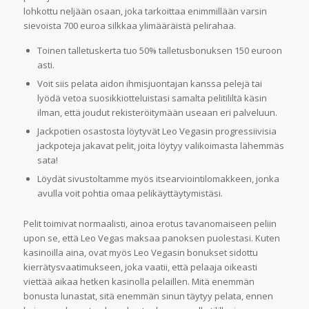
lohkottu neljään osaan, joka tarkoittaa enimmillään varsin
sievoista 700 euroa silkkaa ylimääräistä pelirahaa.
Toinen talletuskerta tuo 50% talletusbonuksen 150 euroon
asti.
Voit siis pelata aidon ihmisjuontajan kanssa pelejä tai
lyödä vetoa suosikkiotteluistasi samalta pelitililtä käsin
ilman, että joudut rekisteröitymään useaan eri palveluun.
Jackpotien osastosta löytyvät Leo Vegasin progressiivisia
jackpoteja jakavat pelit, joita löytyy valikoimasta lähemmäs
sata!
Löydät sivustoltamme myös itsearviointilomakkeen, jonka
avulla voit pohtia omaa pelikäyttäytymistäsi.
Pelit toimivat normaalisti, ainoa erotus tavanomaiseen peliin
upon se, että Leo Vegas maksaa panoksen puolestasi. Kuten
kasinoilla aina, ovat myös Leo Vegasin bonukset sidottu
kierrätysvaatimukseen, joka vaatii, että pelaaja oikeasti
viettää aikaa hetken kasinolla pelaillen. Mitä enemmän
bonusta lunastat, sitä enemmän sinun täytyy pelata, ennen