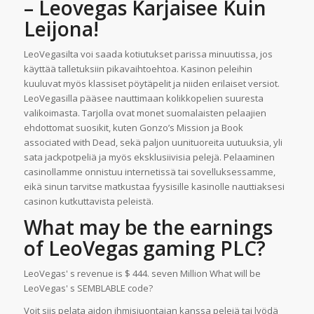
– Leovegas Karjaisee Kuin
Leijona!
LeoVegasilta voi saada kotiutukset parissa minuutissa, jos
käyttää talletuksiin pikavaihtoehtoa. Kasinon peleihin
kuuluvat myös klassiset pöytäpelit ja niiden erilaiset versiot.
LeoVegasilla pääsee nauttimaan kolikkopelien suuresta
valikoimasta. Tarjolla ovat monet suomalaisten pelaajien
ehdottomat suosikit, kuten Gonzo’s Mission ja Book
associated with Dead, sekä paljon uunituoreita uutuuksia, yli
sata jackpotpeliä ja myös eksklusiivisia pelejä. Pelaaminen
casinollamme onnistuu internetissä tai sovelluksessamme,
eikä sinun tarvitse matkustaa fyysisille kasinolle nauttiaksesi
casinon kutkuttavista peleistä.
What may be the earnings
of LeoVegas gaming PLC?
LeoVegas' s revenue is $ 444. seven Million What will be
LeoVegas' s SEMBLABLE code?
Voit siis pelata aidon ihmisjuontajan kanssa pelejä tai lyödä