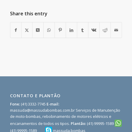
Share this entry
CONTATO E PLANTÃO
Fone:
(41) 3332-7745
E-mail:
massuda@massudabombas.com.br
Serviços de Manutenção
de moto-bombas, rebobinamento de motores elétricos e
encanamentos de todos os tipos.
Plantão:
(41) 99995-1589
(41) 99995-1589
massuda.bombas