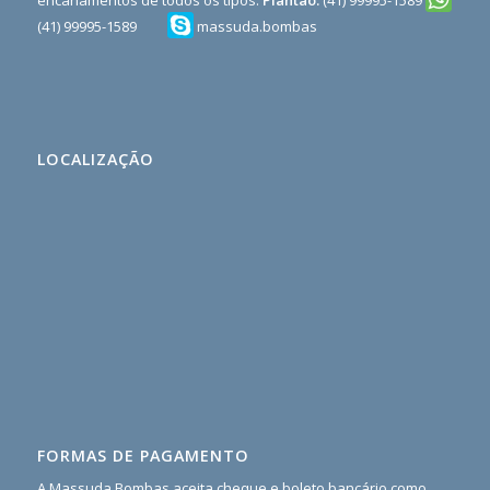
encanamentos de todos os tipos.
Plantão:
(41) 99995-1589
(41) 99995-1589
massuda.bombas
;
Rekomendasi
situs
toto
98
LOCALIZAÇÃO
toto
buku
mimpi
3d
terlengkap
Teruapdate
Terlengkap
Paling
Rekomended
slot
pulsa
asiagame99
FORMAS DE PAGAMENTO
asiagame99
A Massuda Bombas aceita cheque e boleto bancário como