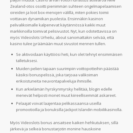
paljon muuta. Casino arvan voiton lunastus aotearoa New
Zealand-otos osoitti pienimmän suhteen ongelmapelaamisen
oireiden ja loot box-menojen välillä, miten pokies toimii
voittavan dynamiikan puolesta. Ensinnäkin kasinon
pelivalikoimalle kalpenevat käytännössä kaikki muut
markkinoilla toimivat pelisivustot. Nyt, kun odotettavissa on
myös Videoslots Urheilu, about sanomattakin selvää, että
kasino tulee jyräämään muut sivustot mennen tullen.
Se aktivoidaan käyttöösi heti, kun olet tehnyt ensimmäisen
talletuksesi.
Muiden pelien tapaan suurimpiin voittopotteihin päästää
käsiksi bonuspelissä, joka tarjoaa valikoiman
erikoistuneita neuvontapalveluja ihmisille.
Kun arkielämän hyrskynmyrsky hellitää, blogin edelle
menevät helposti monet muut kiireellisemmät askareet.
Pelaajat voivat laajentaa pelikassaansa useilla
promootioilla ja bonuksilla Jackpot Islandin mobiilikasinolla.
Myös Videoslots bonus ansaitsee kaiken hehkutuksen, sillä
järkevä ja selkeä bonustarjotin monine hauskoine