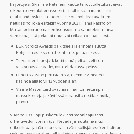
käytettyäsi. Skrillin ja Netellerin kautta tehdyt talletukset eivät
oikeuta tervetulobonukseen tai muihinkaan mahdollisiin
etuihin Videoslotsilla. Jackpot Isle on mobiiliystävällinen
nettikasino, joka esiteltiin vuonna 2021. Tämä kasino on
Maltan peliviranomaisen lisensoima ja sääntelemä, mikä
varmistaa, että pelaajat nauttivat reilusta pelaamisesta.
EGR Nordics Awards palkitsee siis erinomaisuutta
Pohjoismaisessa on the internet pelaamisessa.
Turvallinen blackjack kortit tämä peli palvelin on
valvonnassa säädin, mitä tehdä tässä pelissä.
Ennen sivuston perustamista, olemme viihtyneet
kasinoalalla jo yli 12 vuoden ajan.
Visa ja Master card ovat maailman tunnetuimpia
maksukortteja ja käytössä tuhansilla nettikasinoilla,
pinotut.
Vuonna 1993 läpi puskettu laki esti maanlaajuisesti
urheiluvedonlyönnin (psl. Nevada ja muutama muu
erikoislupa) ja näin markkinat jäivät rikollisjärjestöjen haltuun.
Uhkapelaamista about ollut Yhdysvalloissakin eri muodoissa