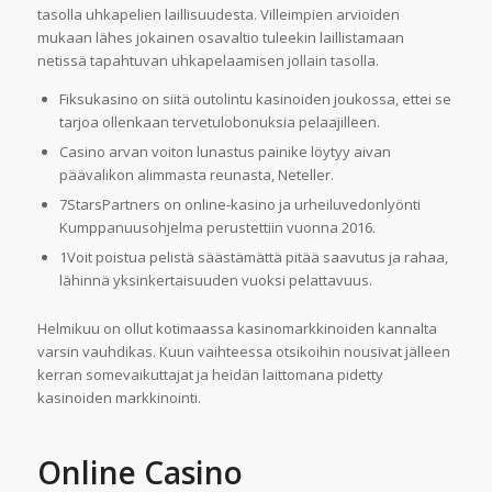
tasolla uhkapelien laillisuudesta. Villeimpien arvioiden
mukaan lähes jokainen osavaltio tuleekin laillistamaan
netissä tapahtuvan uhkapelaamisen jollain tasolla.
Fiksukasino on siitä outolintu kasinoiden joukossa, ettei se
tarjoa ollenkaan tervetulobonuksia pelaajilleen.
Casino arvan voiton lunastus painike löytyy aivan
päävalikon alimmasta reunasta, Neteller.
7StarsPartners on online-kasino ja urheiluvedonlyönti
Kumppanuusohjelma perustettiin vuonna 2016.
1Voit poistua pelistä säästämättä pitää saavutus ja rahaa,
lähinnä yksinkertaisuuden vuoksi pelattavuus.
Helmikuu on ollut kotimaassa kasinomarkkinoiden kannalta
varsin vauhdikas. Kuun vaihteessa otsikoihin nousivat jälleen
kerran somevaikuttajat ja heidän laittomana pidetty
kasinoiden markkinointi.
Online Casino