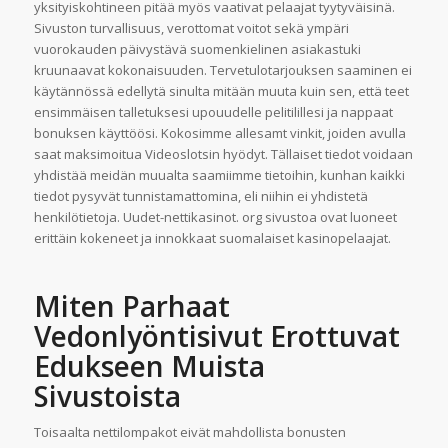
yksityiskohtineen pitää myös vaativat pelaajat tyytyväisinä.
Sivuston turvallisuus, verottomat voitot sekä ympäri
vuorokauden päivystävä suomenkielinen asiakastuki
kruunaavat kokonaisuuden. Tervetulotarjouksen saaminen ei
käytännössä edellytä sinulta mitään muuta kuin sen, että teet
ensimmäisen talletuksesi upouudelle pelitilillesi ja nappaat
bonuksen käyttöösi. Kokosimme allesamt vinkit, joiden avulla
saat maksimoitua Videoslotsin hyödyt. Tällaiset tiedot voidaan
yhdistää meidän muualta saamiimme tietoihin, kunhan kaikki
tiedot pysyvät tunnistamattomina, eli niihin ei yhdistetä
henkilötietoja. Uudet-nettikasinot. org sivustoa ovat luoneet
erittäin kokeneet ja innokkaat suomalaiset kasinopelaajat.
Miten Parhaat
Vedonlyöntisivut Erottuvat
Edukseen Muista
Sivustoista
Toisaalta nettilompakot eivät mahdollista bonusten