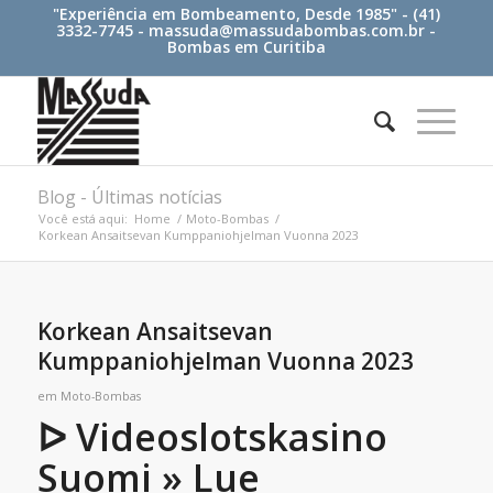
"Experiência em Bombeamento, Desde 1985" - (41)
3332-7745 -
massuda@massudabombas.com.br
-
Bombas em Curitiba
Blog - Últimas notícias
Você está aqui:
Home
/
Moto-Bombas
/
Korkean Ansaitsevan Kumppaniohjelman Vuonna 2023
Korkean Ansaitsevan
Kumppaniohjelman Vuonna 2023
em
Moto-Bombas
ᐅ Videoslotskasino
Suomi » Lue