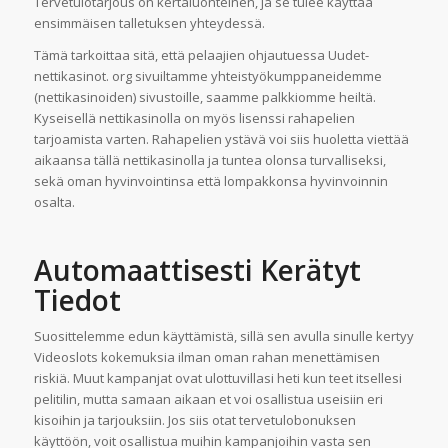
Tervetulotarjous on kertaluonteinen, ja se tulee käyttää
ensimmäisen talletuksen yhteydessä.
Tämä tarkoittaa sitä, että pelaajien ohjautuessa Uudet-
nettikasinot. org sivuiltamme yhteistyökumppaneidemme
(nettikasinoiden) sivustoille, saamme palkkiomme heiltä.
Kyseisellä nettikasinolla on myös lisenssi rahapelien
tarjoamista varten. Rahapelien ystävä voi siis huoletta viettää
aikaansa tällä nettikasinolla ja tuntea olonsa turvalliseksi,
sekä oman hyvinvointinsa että lompakkonsa hyvinvoinnin
osalta.
Automaattisesti Kerätyt
Tiedot
Suosittelemme edun käyttämistä, sillä sen avulla sinulle kertyy
Videoslots kokemuksia ilman oman rahan menettämisen
riskiä. Muut kampanjat ovat ulottuvillasi heti kun teet itsellesi
pelitilin, mutta samaan aikaan et voi osallistua useisiin eri
kisoihin ja tarjouksiin. Jos siis otat tervetulobonuksen
käyttöön, voit osallistua muihin kampanjoihin vasta sen