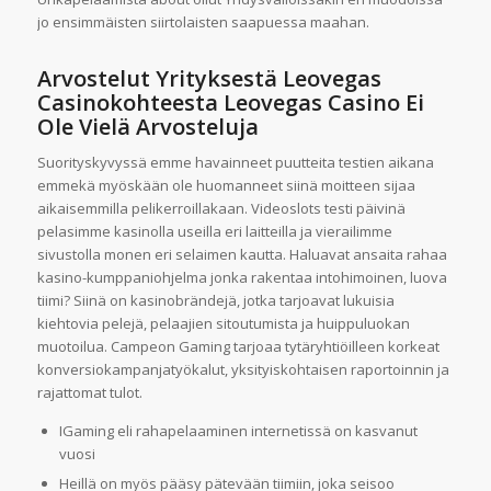
jo ensimmäisten siirtolaisten saapuessa maahan.
Arvostelut Yrityksestä Leovegas
Casinokohteesta Leovegas Casino Ei
Ole Vielä Arvosteluja
Suorityskyvyssä emme havainneet puutteita testien aikana
emmekä myöskään ole huomanneet siinä moitteen sijaa
aikaisemmilla pelikerroillakaan. Videoslots testi päivinä
pelasimme kasinolla useilla eri laitteilla ja vierailimme
sivustolla monen eri selaimen kautta. Haluavat ansaita rahaa
kasino-kumppaniohjelma jonka rakentaa intohimoinen, luova
tiimi? Siinä on kasinobrändejä, jotka tarjoavat lukuisia
kiehtovia pelejä, pelaajien sitoutumista ja huippuluokan
muotoilua. Campeon Gaming tarjoaa tytäryhtiöilleen korkeat
konversiokampanjatyökalut, yksityiskohtaisen raportoinnin ja
rajattomat tulot.
IGaming eli rahapelaaminen internetissä on kasvanut
vuosi
Heillä on myös pääsy pätevään tiimiin, joka seisoo