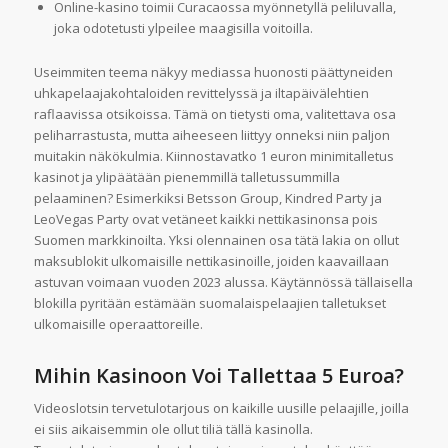
Online-kasino toimii Curacaossa myönnetyllä peliluvalla,
joka odotetusti ylpeilee maagisilla voitoilla.
Useimmiten teema näkyy mediassa huonosti päättyneiden
uhkapelaajakohtaloiden revittelyssä ja iltapäivälehtien
raflaavissa otsikoissa. Tämä on tietysti oma, valitettava osa
peliharrastusta, mutta aiheeseen liittyy onneksi niin paljon
muitakin näkökulmia. Kiinnostavatko 1 euron minimitalletus
kasinot ja ylipäätään pienemmillä talletussummilla
pelaaminen? Esimerkiksi Betsson Group, Kindred Party ja
LeoVegas Party ovat vetäneet kaikki nettikasinonsa pois
Suomen markkinoilta. Yksi olennainen osa tätä lakia on ollut
maksublokit ulkomaisille nettikasinoille, joiden kaavaillaan
astuvan voimaan vuoden 2023 alussa. Käytännössä tällaisella
blokilla pyritään estämään suomalaispelaajien talletukset
ulkomaisille operaattoreille.
Mihin Kasinoon Voi Tallettaa 5 Euroa?
Videoslotsin tervetulotarjous on kaikille uusille pelaajille, joilla
ei siis aikaisemmin ole ollut tiliä tällä kasinolla.