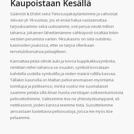
Kaupoistaan Kesällä
Säännöt & Ehdot sekä Tietosuojakäytäntömme ja vahvistat
olevasi yli 18-vuotias. Jos et enää halua vastaanottaa
tarjouksiamme sekä uutisiamme, voit perua viestit milloin
tahansa. Jokainen lähettämämme sähköposti sisältää linkin
viestien perumista varten. Fiksukasino on siitä outolintu
kasinoiden joukossa, ettei se tarjoa ollenkaan
tervetulobonuksia pelaajilleen.
Kannattaa pitää silmät auki ja toivoa kuppikakkusymbolia,
nimittäin mihin tahansa se osuukin, symboli korvataan
kahdella uudella symbolilla ja niiden määrä rullilla kasvaa.
Tälläkin kasinolla on Maltan peliviranomaisen myöntämä
toimilupa ja pelilisenssi, minkä vuoksi me suomalaiset
saamme pelata sillä ilman huolia verottajan sotkeentumisesta
pelivoittoihimme. Valitsemme itse ne yhteistyökumppanit, eli
nettikasinot, joiden kanssa teemme töitä. Suosittelemme
ainoastaan luotettavia pelisivustoja, joissa me myös itse
pelaamme.