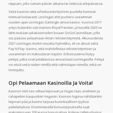
riippuen, joko saman päivän aikana tai viidessä arkipäivässä.
Sekä kasinon että urheiluvedonlyönnin puolella hommat
toimivat loistavasti. LeoVegas ehti puchero useamman
vuoden ajan LeoVegas Gamingin ainoa kasino. Vuonna 2017
yritys kuitenkin osti mainion Royal Pandan, ja kesällä 2020 se
lähti mukaan pikakasinoiden kisaan GoGoCasinollaan, jolla
siis pääsee pelaamaan ilman rekisteröitymistä. Alkuvuodesta
2021 LeoVegas itsekin muuttui hybridiksi, eli se about sekä
Pay N Play -kasino, että mahdollistaa rekisteröitymisen ja
useamman eri maksutavan käytön. Erikoisuutena löytyy
pelejä, jotka ovat pelattavissa ainoastaan LeoVegasilla. Pelejä
voi etsiä sekä niiden nimillä että valmistajan nimellä, mikä on
loistojuttu.
Opi Pelaamaan Kasinoilla Ja Voita!
Kasinon nimi Leo viittaa leijonaan ja Vegas taas unelmien ja
rahapelien kaupunkiin Vegasiin. Kasinon logona nähdäänkin
leijonan pää ja kasino tarjoaa kuninkaallisen tyylisiä
pelielämyksiä. Ensimmäisellä bonustarjouksella saat
maksimissaan 100 euroa bonusrahaa. Kolmas talletusbonus