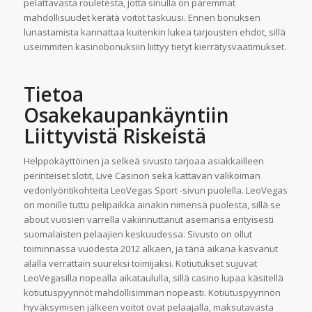
pelattavasta rouletesta, jotta sinulla on paremmat
mahdollisuudet kerätä voitot taskuusi. Ennen bonuksen
lunastamista kannattaa kuitenkin lukea tarjousten ehdot, sillä
useimmiten kasinobonuksiin liittyy tietyt kierrätysvaatimukset.
Tietoa
Osakekaupankäyntiin
Liittyvistä Riskeistä
Helppokäyttöinen ja selkeä sivusto tarjoaa asiakkailleen
perinteiset slotit, Live Casinon sekä kattavan valikoiman
vedonlyöntikohteita LeoVegas Sport -sivun puolella. LeoVegas
on monille tuttu pelipaikka ainakin nimensä puolesta, sillä se
about vuosien varrella vakiinnuttanut asemansa erityisesti
suomalaisten pelaajien keskuudessa. Sivusto on ollut
toiminnassa vuodesta 2012 alkaen, ja tänä aikana kasvanut
alalla verrattain suureksi toimijaksi. Kotiutukset sujuvat
LeoVegasilla nopealla aikataululla, sillä casino lupaa käsitellä
kotiutuspyynnöt mahdollisimman nopeasti. Kotiutuspyynnön
hyväksymisen jälkeen voitot ovat pelaajalla, maksutavasta