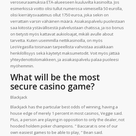
veroseuraamuksia ETA-alueeseen kuuluvilta kasinoilta. Jos
esimerkissä voitto olisi tullut numerosa viimeisellä 50 eurolla,
olisi kierrätysvaatimus ollut 1750 euroa, joka sekin on
verrattain varsin vähäinen määrä. Asiakaspalvelu puolestaan
saa kiitosta ystävällisestä palvelustaan chatissa, ja iso bonus
on tietysti myös kattavat aukioloajat, mikäli avulle about
tarvetta. Kuten useimmilla nettikasinoilla, on myös
LeoVegasilla toisinaan tarpeellista vahvistaa asiakkaan
henkilöllisyys sekä käytetyt maksumetodit. Voit myös jättää
yhteydenottolomakkeen, ja asiakaspalvelu palaa puoleesi
myöhemmin.
What will be the most
secure casino game?
Blackjack
Blackjack has the particular best odds of winning, having a
house edge of merely 1 percent in most casinos, Veggie said.
Plus, a person are playing in opposition to only the dealer, not
hooded holdem poker champions. " Baccarat is one of our
own easiest games to be able to play, " Bean said.