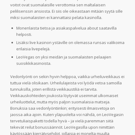
voitot ovat suomalaisille verottomia sen maltalaisen
pelilisenssin ansiosta. Ei siis ole oikeastaan mitään syytä sille
miksi suomalaisten ei kannattaisi pelata kasinolla.
Monenlaista tietoa ja asiakaspalvelua about saatavilla
helposti.
Lisäksi live kasinon ystäville on olemassa runsas valikoima
erilaisia livepelejä.
LeoVegas on yksi meidän ja suomalaisten pelaajien
suosikkikasinoista.
Vedonlyönti on sekin hyvin helppoa, vaikka urheiluveikkaus ei
tuttua vielä olisikaan. Urheilulajeista voi lyödä vetoa samoilla
tunnuksilla, joten erillistä veikkaustiliä ei tarvita.
Veikkauskohteiden joukosta löytyvät useimmat ulkomaiset
urheiluottelut, mutta myös paljon suomalaisia matseja.
Bonuksia saa vedonlyöntiinkin; erityisesti ilmaisvetoja on
jaossa aika ajoin. Kuten yläpuolelta voi nähdä, on LeoVegasin
tervetuliaispaketti todella hyvä – ja vielä paremman siitä
tekevät reilut bonussäännöt. LeoVegasilla upon nimittäin
käytössään kierrätysehdot, jollaisia ei monelta muulta