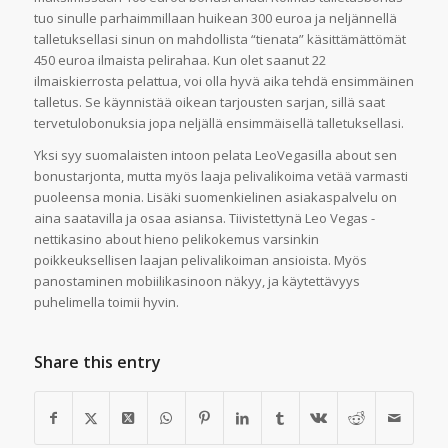
tuo sinulle parhaimmillaan huikean 300 euroa ja neljännellä
talletuksellasi sinun on mahdollista “tienata” käsittämättömät
450 euroa ilmaista pelirahaa. Kun olet saanut 22
ilmaiskierrosta pelattua, voi olla hyvä aika tehdä ensimmäinen
talletus. Se käynnistää oikean tarjousten sarjan, sillä saat
tervetulobonuksia jopa neljällä ensimmäisellä talletuksellasi.
Yksi syy suomalaisten intoon pelata LeoVegasilla about sen
bonustarjonta, mutta myös laaja pelivalikoima vetää varmasti
puoleensa monia. Lisäki suomenkielinen asiakaspalvelu on
aina saatavilla ja osaa asiansa. Tiivistettynä Leo Vegas -
nettikasino about hieno pelikokemus varsinkin
poikkeuksellisen laajan pelivalikoiman ansioista. Myös
panostaminen mobiilikasinoon näkyy, ja käytettävyys
puhelimella toimii hyvin.
Share this entry