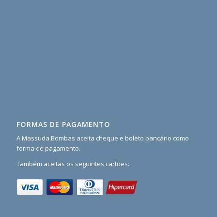
buku
mimpi
3d
terlengkap
Teruapdate
Terlengkap
Paling
Rekomended
slot
pulsa
asiagame99
FORMAS DE PAGAMENTO
asiagame99
A Massuda Bombas aceita cheque e boleto bancário como
forma de pagamento.
https://benin.groupebgfibank.com/akun-
pro-
Também aceitas os seguintes cartões:
jepang/
https://benin.groupebgfibank.com/link-
slot-
gacor-
luar-