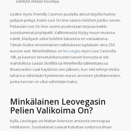
edellytä mitään koodeja.
Lisäksi myös Friendly Casinon puolella about tarjolla huimia
jackpot-pelejä, kuten Live On line casino Hold’em Jumbo seven.
Peliaulan Live On line casino puolestaan tarjoaa kaikki
suosituimmat pöytäpelit. Valikoimasta löytyy muun muassa
ruletti, blackjack sekä hold’em lukuisina eri variaatioina.
Tämän lisäksi ensimmäinen talletuksesi tuplataan aina 250
euroon asti. Minimitalletus on
leo vegas
myös Live Casinolla
10€, ja kasinon tervetulobonusten tavoin bonusta ei ole
mahdollista saada Skrillillä tai Netellerillä talletettaessa.
Ilmaisvedon saat käyttöösi sen jälkeen, kun olet tehnyt minkä
tahansa vähintään kymmenen euron arvoisen yksittäisvedon,
jonka kerroin on ollut vähintään kaksi.
Minkälainen Leovegasin
Pelien Valikoima On?
Kyllä, LeoVegas on Maltan lisenssin ansiosta verovapaa
nettikasino. Suomalaiset saavat kotiuttaa voittonsa ilman