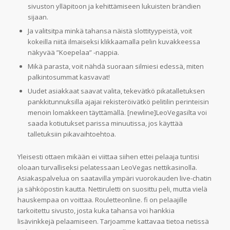
sivuston ylläpitoon ja kehittämiseen lukuisten brändien
sijaan.
Ja valitsitpa minkä tahansa näistä slottityypeistä, voit
kokeilla niitä ilmaiseksi klikkaamalla pelin kuvakkeessa
näkyvää ”Koepelaa” -nappia.
Mikä parasta, voit nähdä suoraan silmiesi edessä, miten
palkintosummat kasvavat!
Uudet asiakkaat saavat valita, tekevätkö pikatalletuksen
pankkitunnuksilla ajajai rekisteröivätkö pelitilin perinteisin
menoin lomakkeen täyttämällä. [newline]LeoVegasilta voi
saada kotiutukset parissa minuutissa, jos käyttää
talletuksiin pikavaihtoehtoa.
Yleisesti ottaen mikään ei viittaa siihen ettei pelaaja tuntisi
oloaan turvalliseksi pelatessaan LeoVegas nettikasinolla.
Asiakaspalvelua on saatavilla ympäri vuorokauden live-chatin
ja sähköpostin kautta. Nettiruletti on suosittu peli, mutta vielä
hauskempaa on voittaa. Rouletteonline. fi on pelaajille
tarkoitettu sivusto, josta kuka tahansa voi hankkia
lisävinkkejä pelaamiseen. Tarjoamme kattavaa tietoa netissä