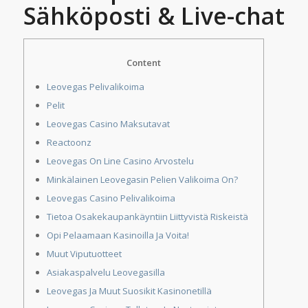
Sähköposti & Live-chat
Content
Leovegas Pelivalikoima
Pelit
Leovegas Casino Maksutavat
Reactoonz
Leovegas On Line Casino Arvostelu
Minkälainen Leovegasin Pelien Valikoima On?
Leovegas Casino Pelivalikoima
Tietoa Osakekaupankäyntiin Liittyvistä Riskeistä
Opi Pelaamaan Kasinoilla Ja Voita!
Muut Viputuotteet
Asiakaspalvelu Leovegasilla
Leovegas Ja Muut Suosikit Kasinonetillä