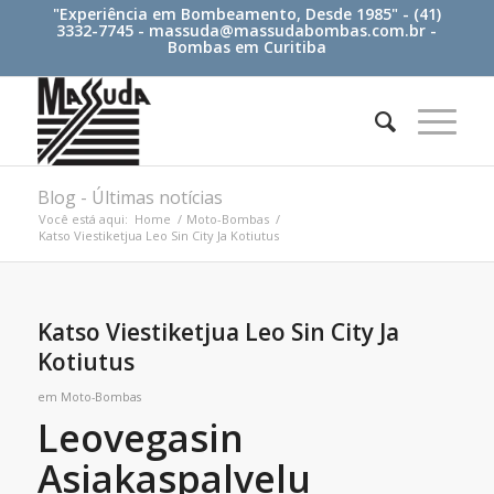
"Experiência em Bombeamento, Desde 1985" - (41)
3332-7745 -
massuda@massudabombas.com.br
-
Bombas em Curitiba
Blog - Últimas notícias
Você está aqui:
Home
/
Moto-Bombas
/
Katso Viestiketjua Leo Sin City Ja Kotiutus
Katso Viestiketjua Leo Sin City Ja
Kotiutus
em
Moto-Bombas
Leovegasin
Asiakaspalvelu