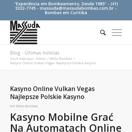
"Experiência em Bombeamento, Desde 1985" - (41)
3332-7745 -
massuda@massudabombas.com.br
-
Bombas em Curitiba
Blog - Últimas notícias
Você está aqui:
Home
/
Moto-Bombas
/
Kasyno Online Vulkan Vegas ️ Najlepsze Polskie Kasyno
Kasyno Online Vulkan Vegas ️
Najlepsze Polskie Kasyno
em
Moto-Bombas
Kasyno Mobilne Grać
Na Automatach Online