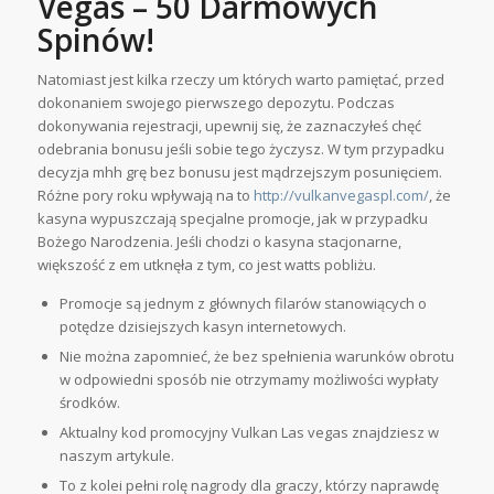
Vegas – 50 Darmowych
Spinów!
Natomiast jest kilka rzeczy um których warto pamiętać, przed
dokonaniem swojego pierwszego depozytu. Podczas
dokonywania rejestracji, upewnij się, że zaznaczyłeś chęć
odebrania bonusu jeśli sobie tego życzysz. W tym przypadku
decyzja mhh grę bez bonusu jest mądrzejszym posunięciem.
Różne pory roku wpływają na to
http://vulkanvegaspl.com/
, że
kasyna wypuszczają specjalne promocje, jak w przypadku
Bożego Narodzenia. Jeśli chodzi o kasyna stacjonarne,
większość z em utknęła z tym, co jest watts pobliżu.
Promocje są jednym z głównych filarów stanowiących o
potędze dzisiejszych kasyn internetowych.
Nie można zapomnieć, że bez spełnienia warunków obrotu
w odpowiedni sposób nie otrzymamy możliwości wypłaty
środków.
Aktualny kod promocyjny Vulkan Las vegas znajdziesz w
naszym artykule.
To z kolei pełni rolę nagrody dla graczy, którzy naprawdę