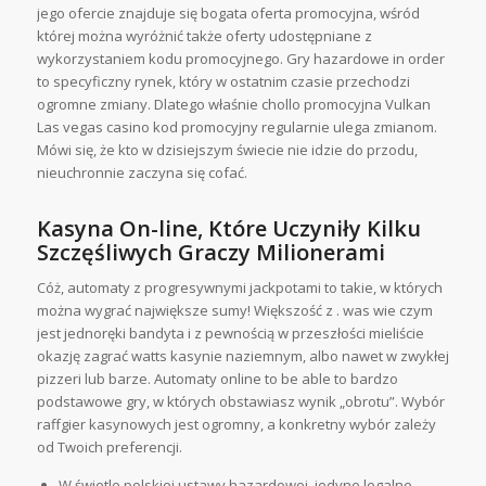
jego ofercie znajduje się bogata oferta promocyjna, wśród
której można wyróżnić także oferty udostępniane z
wykorzystaniem kodu promocyjnego. Gry hazardowe in order
to specyficzny rynek, który w ostatnim czasie przechodzi
ogromne zmiany. Dlatego właśnie chollo promocyjna Vulkan
Las vegas casino kod promocyjny regularnie ulega zmianom.
Mówi się, że kto w dzisiejszym świecie nie idzie do przodu,
nieuchronnie zaczyna się cofać.
Kasyna On-line, Które Uczyniły Kilku
Szczęśliwych Graczy Milionerami
Cóż, automaty z progresywnymi jackpotami to takie, w których
można wygrać największe sumy! Większość z . was wie czym
jest jednoręki bandyta i z pewnością w przeszłości mieliście
okazję zagrać watts kasynie naziemnym, albo nawet w zwykłej
pizzeri lub barze. Automaty online to be able to bardzo
podstawowe gry, w których obstawiasz wynik „obrotu”. Wybór
raffgier kasynowych jest ogromny, a konkretny wybór zależy
od Twoich preferencji.
W świetle polskiej ustawy hazardowej, jedyne legalne