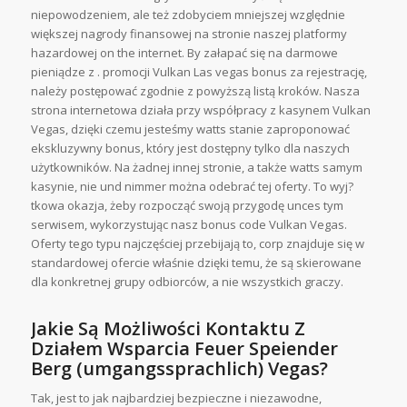
niepowodzeniem, ale też zdobyciem mniejszej względnie
większej nagrody finansowej na stronie naszej platformy
hazardowej on the internet. By załapać się na darmowe
pieniądze z . promocji Vulkan Las vegas bonus za rejestrację,
należy postępować zgodnie z powyższą listą kroków. Nasza
strona internetowa działa przy współpracy z kasynem Vulkan
Vegas, dzięki czemu jesteśmy watts stanie zaproponować
ekskluzywny bonus, który jest dostępny tylko dla naszych
użytkowników. Na żadnej innej stronie, a także watts samym
kasynie, nie und nimmer można odebrać tej oferty. To wyj?
tkowa okazja, żeby rozpocząć swoją przygodę unces tym
serwisem, wykorzystując nasz bonus code Vulkan Vegas.
Oferty tego typu najczęściej przebijają to, corp znajduje się w
standardowej ofercie właśnie dzięki temu, że są skierowane
dla konkretnej grupy odbiorców, a nie wszystkich graczy.
Jakie Są Możliwości Kontaktu Z
Działem Wsparcia Feuer Speiender
Berg (umgangssprachlich) Vegas?
Tak, jest to jak najbardziej bezpieczne i niezawodne,