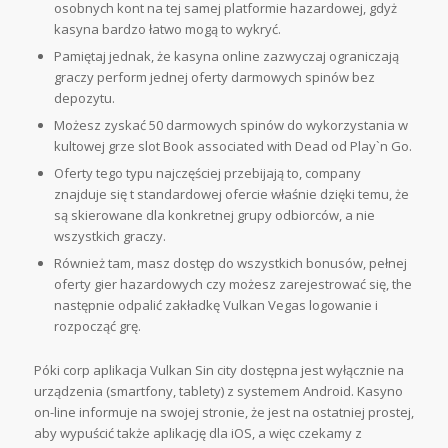
osobnych kont na tej samej platformie hazardowej, gdyż
kasyna bardzo łatwo mogą to wykryć.
Pamiętaj jednak, że kasyna online zazwyczaj ograniczają
graczy perform jednej oferty darmowych spinów bez
depozytu.
Możesz zyskać 50 darmowych spinów do wykorzystania w
kultowej grze slot Book associated with Dead od Play`n Go.
Oferty tego typu najczęściej przebijają to, company
znajduje się t standardowej ofercie właśnie dzięki temu, że
są skierowane dla konkretnej grupy odbiorców, a nie
wszystkich graczy.
Również tam, masz dostęp do wszystkich bonusów, pełnej
oferty gier hazardowych czy możesz zarejestrować się, the
następnie odpalić zakładkę Vulkan Vegas logowanie i
rozpocząć grę.
Póki corp aplikacja Vulkan Sin city dostępna jest wyłącznie na
urządzenia (smartfony, tablety) z systemem Android. Kasyno
on-line informuje na swojej stronie, że jest na ostatniej prostej,
aby wypuścić także aplikację dla iOS, a więc czekamy z