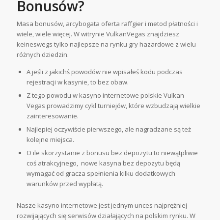
Bonusów?
Masa bonusów, arcybogata oferta raffgier i metod płatności i
wiele, wiele więcej. W witrynie VulkanVegas znajdziesz
keineswegs tylko najlepsze na rynku gry hazardowe z wielu
różnych dziedzin.
A jeśli z jakichś powodów nie wpisałeś kodu podczas
rejestracji w kasynie, to bez obaw.
Z tego powodu w kasyno internetowe polskie Vulkan
Vegas prowadzimy cykl turniejów, które wzbudzają wielkie
zainteresowanie.
Najlepiej oczywiście pierwszego, ale nagradzane są też
kolejne miejsca.
O ile skorzystanie z bonusu bez depozytu to niewątpliwie
coś atrakcyjnego, nowe kasyna bez depozytu będą
wymagać od gracza spełnienia kilku dodatkowych
warunków przed wypłatą.
Nasze kasyno internetowe jest jednym unces najprężniej
rozwijających się serwisów działających na polskim rynku. W