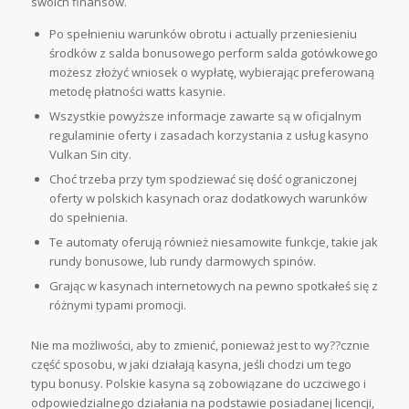
swoich finansów.
Po spełnieniu warunków obrotu i actually przeniesieniu
środków z salda bonusowego perform salda gotówkowego
możesz złożyć wniosek o wypłatę, wybierając preferowaną
metodę płatności watts kasynie.
Wszystkie powyższe informacje zawarte są w oficjalnym
regulaminie oferty i zasadach korzystania z usług kasyno
Vulkan Sin city.
Choć trzeba przy tym spodziewać się dość ograniczonej
oferty w polskich kasynach oraz dodatkowych warunków
do spełnienia.
Te automaty oferują również niesamowite funkcje, takie jak
rundy bonusowe, lub rundy darmowych spinów.
Grając w kasynach internetowych na pewno spotkałeś się z
różnymi typami promocji.
Nie ma możliwości, aby to zmienić, ponieważ jest to wy??cznie
część sposobu, w jaki działają kasyna, jeśli chodzi um tego
typu bonusy. Polskie kasyna są zobowiązane do uczciwego i
odpowiedzialnego działania na podstawie posiadanej licencji,