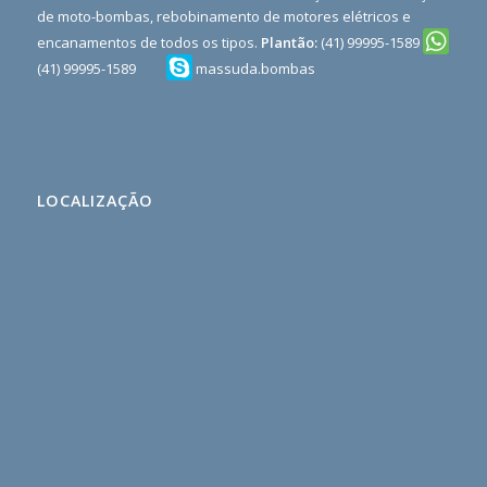
de moto-bombas, rebobinamento de motores elétricos e
encanamentos de todos os tipos.
Plantão:
(41) 99995-1589
(41) 99995-1589
massuda.bombas
;
Rekomendasi
situs
toto
98
LOCALIZAÇÃO
toto
buku
mimpi
3d
terlengkap
Teruapdate
Terlengkap
Paling
Rekomended
slot
pulsa
asiagame99