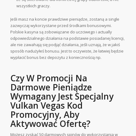
wszystkich graczy.
Jeśli masz na koncie prawdziwe pieniądze, zostaną a single
zazwyczaj wykorzystane przed środkami bonusowymi.
Polskie kasyna są zobowiązane do uczciwego i actually
odpowiedzialnego działania na podstawie posiadanej licencji,
ale nie zawahają się podjąć działania, jeśli uznają, że w jakiś
sposób nadużyłeś bonusu. Jest to oczywiste, że łatwiej będzie
wypłacić bonus bez depozytu z koniecznością np.
Czy W Promocji Na
Darmowe Pieniądze
Wymagany Jest Specjalny
Vulkan Vegas Kod
Promocyjny, Aby
Aktywować Ofertę?
Możesz zyskać 50 darmowych spinów do wykorzystania w