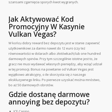
szansami zgarnięcia sporych kwot wygranych.
Jak Aktywować Kod
Promocyjny W Kasynie
Vulkan Vegas?
W końcu dobry reward bez depozytu jest w stanie zapewnić
użytkownikowi za darmo nawet do 12 euro (czy też
równowartości w dolarach albo złotówkach) lub one hundred
darmowych spinów. Przy tym szczególnie istotne jest to, że
gracz nie musi wydawać własnych pieniędzy, aby wziąć udział
w tej promocji. Bonus na powitanie od Vulkan Vegas jest
wyjątkowo atrakcyjny, o ile skorzysta się z naszego
ekskluzywnego linku. Po pierwsze uzyskać można mnóstwo,
bo aż 50 darmowych obrotów.
Gdzie dostanę darmowe
annoying bez depozytu?
ICE Casino.