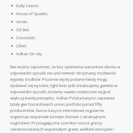
Dolly Casino.
House of Spades.
Verde.
GG Bet.
Crocoslots.
22bet.
Vulkan Sin city.
Nie można zapomnieć, że bez spełnienia warunków obrotu w
odpowiedni sposób nie und nimmer otrzymamy możliwości
wypłaty środków. Pozornie wyżej podane kwoty mogą
wydawać się wysokie, light beer jeśli zrealizujemy gamble w
odpowiedni sposób, możemy nawet ostatecznie wygrać
większą kwotę pieniędzy. Vulkan Polska kasyno zapewnia
tytuły gier hazardowych unces portfolio ponad fifty
producentów. Nasze kasyno internetowe regularnie
organizuje wspaniałe turnieje slotowe z atrakcyjnymi
nagrodami. Przyciągają one szerokie rzesze graczy
zainteresowanych wspaniałymi grami, wielkimi emocjami i