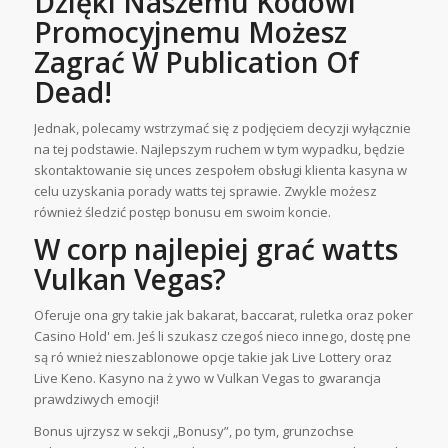
Dzięki Naszemu Kodowi
Promocyjnemu Możesz
Zagrać W Publication Of
Dead!
Jednak, polecamy wstrzymać się z podjęciem decyzji wyłącznie
na tej podstawie. Najlepszym ruchem w tym wypadku, będzie
skontaktowanie się unces zespołem obsługi klienta kasyna w
celu uzyskania porady watts tej sprawie. Zwykle możesz
również śledzić postęp bonusu em swoim koncie.
W corp najlepiej grać watts
Vulkan Vegas?
Oferuje ona gry takie jak bakarat, baccarat, ruletka oraz poker
Casino Hold' em. Jeś li szukasz czegoś nieco innego, dostę pne
są ró wnież nieszablonowe opcje takie jak Live Lottery oraz
Live Keno. Kasyno na ż ywo w Vulkan Vegas to gwarancja
prawdziwych emocji!
Bonus ujrzysz w sekcji „Bonusy”, po tym, grunzochse