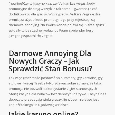
[newline]Czy to kasyno xyz, czy Vulkan Las vegas, kody
promocyjne działają wszędzie tak samo – gwarantują coś
dodatkowego dla graczy. W przypadku Vulkan Vegas extra
premią za użycie kodu promocyjnego przy rejestracji są
darmowe annoying. Na Twoim koncie pojawi się 55 free spins i
actually to bez żadnej wpłaty do Feuer speiender berg
(umgangssprachlich) Vegas!
Darmowe Annoying Dla
Nowych Graczy – Jak
Sprawdzić Stan Bonusu?
Tak więc gracz może postawić na automaty, gry karciane, gry
stołowe i więcej. Trzeba tylko zdawać sobie sprawę, że taka
promocja nie pozwoli na korzystanie z gier stanowiących
ofertę kasyna dla Polaków bez depozytu na żywo. Kasyna bez
depozytu przyciągają wielu graczy, light beer niełatwo jest
znaleźć takiego usługodawcę w Polsce.
Jakie kasyno online?