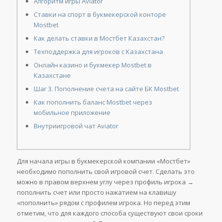
Алгоритм игры Aviator
Ставки на спорт в букмекерской конторе
Mostbet
Как делать ставки в Мостбет Казахстан?
Техподдержка для игроков с Казахстана
Онлайн казино и букмекер Mostbet в
Казахстане
Шаг 3. Пополнение счета на сайте БК Mostbet
Как пополнить баланс Mostbet через
мобильное приложение
Внутриигровой чат Aviator
Для начала игры в букмекерской компании «Мостбет»
необходимо пополнить свой игровой счет. Сделать это
можно в правом верхнем углу через профиль игрока →
пополнить счет или просто нажатием на клавишу
«пополнить» рядом с профилем игрока. Но перед этим
отметим, что для каждого способа существуют свои сроки