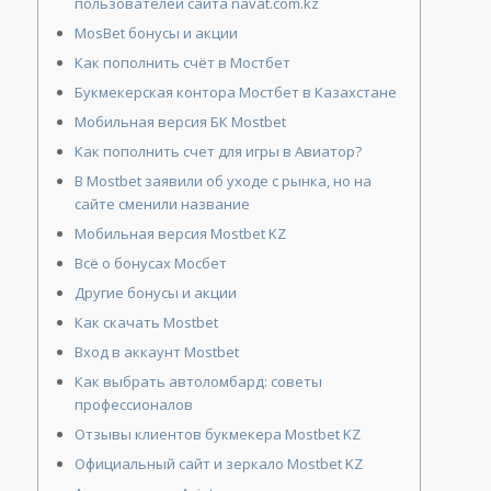
пользователей сайта navat.com.kz
MosBet бонусы и акции
Как пополнить счёт в Мостбет
Букмекерская контора Мостбет в Казахстане
Мобильная версия БК Mostbet
Как пополнить счет для игры в Авиатор?
В Mostbet заявили об уходе с рынка, но на
сайте сменили название
Мобильная версия Mostbet KZ
Всё о бонусах Мосбет
Другие бонусы и акции
Как скачать Mostbet
Вход в аккаунт Mostbet
Как выбрать автоломбард: советы
профессионалов
Отзывы клиентов букмекера Mostbet KZ
Официальный сайт и зеркало Mostbet KZ