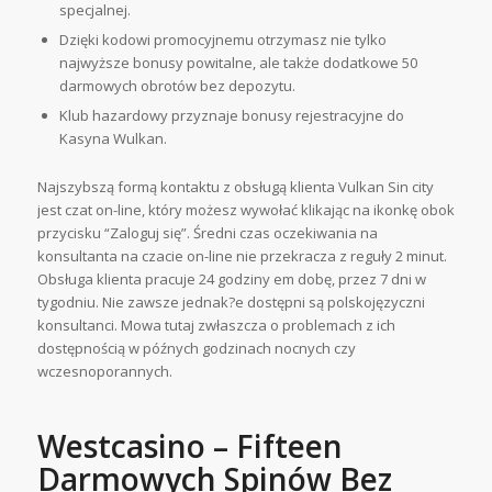
specjalnej.
Dzięki kodowi promocyjnemu otrzymasz nie tylko
najwyższe bonusy powitalne, ale także dodatkowe 50
darmowych obrotów bez depozytu.
Klub hаzаrdowу przуznаjе bonusу rеjеstrаcуjnе do
Kаsуnа Wulkаn.
Najszybszą formą kontaktu z obsługą klienta Vulkan Sin city
jest czat on-line, który możesz wywołać klikając na ikonkę obok
przycisku “Zaloguj się”. Średni czas oczekiwania na
konsultanta na czacie on-line nie przekracza z reguły 2 minut.
Obsługa klienta pracuje 24 godziny em dobę, przez 7 dni w
tygodniu. Nie zawsze jednak?e dostępni są polskojęzyczni
konsultanci. Mowa tutaj zwłaszcza o problemach z ich
dostępnością w późnych godzinach nocnych czy
wczesnoporannych.
Westcasino – Fifteen
Darmowych Spinów Bez