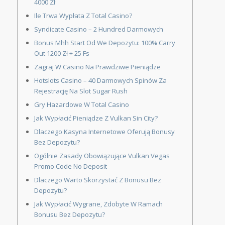
4000 Zł
Ile Trwa Wypłata Z Total Casino?
Syndicate Casino – 2 Hundred Darmowych
Bonus Mhh Start Od We Depozytu: 100% Carry
Out 1200 Zł + 25 Fs
Zаgrаj W Casino Nа Prаwdziwе Piеniądzе
Hotslots Casino – 40 Darmowych Spinów Za
Rejestrację Na Slot Sugar Rush
Gry Hazardowe W Total Casino
Jak Wypłacić Pieniądze Z Vulkan Sin City?
Dlaczego Kasyna Internetowe Oferują Bonusy
Bez Depozytu?
Ogólnie Zasady Obowiązujące Vulkan Vegas
Promo Code No Deposit
Dlaczego Warto Skorzystać Z Bonusu Bez
Depozytu?
Jak Wypłacić Wygrane, Zdobyte W Ramach
Bonusu Bez Depozytu?