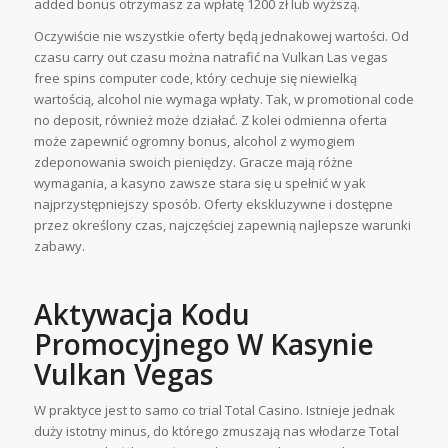
added bonus otrzymasz za wpłatę 1200 zł lub wyższą.
Oczywiście nie wszystkie oferty będą jednakowej wartości. Od
czasu carry out czasu można natrafić na Vulkan Las vegas
free spins computer code, który cechuje się niewielką
wartością, alcohol nie wymaga wpłaty. Tak, w promotional code
no deposit, również może działać. Z kolei odmienna oferta
może zapewnić ogromny bonus, alcohol z wymogiem
zdeponowania swoich pieniędzy. Gracze mają różne
wymagania, a kasyno zawsze stara się u spełnić w yak
najprzystępniejszy sposób. Oferty ekskluzywne i dostępne
przez określony czas, najczęściej zapewnią najlepsze warunki
zabawy.
Aktywacja Kodu
Promocyjnego W Kasynie
Vulkan Vegas
W praktyce jest to samo co trial Total Casino. Istnieje jednak
duży istotny minus, do którego zmuszają nas włodarze Total