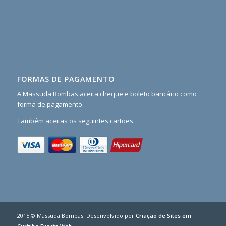
Teruapdate
Terlengkap
Paling
Rekomended
slot
pulsa
asiagame99
FORMAS DE PAGAMENTO
asiagame99
A Massuda Bombas aceita cheque e boleto bancário como
forma de pagamento.
https://benin.groupebgfibank.com/akun-
pro-
Também aceitas os seguintes cartões:
jepang/
https://benin.groupebgfibank.com/link-
slot-
gacor-
luar-
negri/
https://benin.groupebgfibank.com/slot-
paling-
gacor-
2015 © Massuda Bombas. Desenvolvido por
Criação de Sites em
2023/