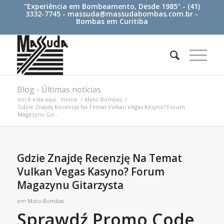
"Experiência em Bombeamento, Desde 1985" - (41)
3332-7745 -
massuda@massudabombas.com.br
-
Bombas em Curitiba
Blog - Últimas notícias
Você está aqui:
Home
/
Moto-Bombas
/
Gdzie Znajdę Recenzję Na Temat Vulkan Vegas Kasyno? Forum
Magazynu Git...
Gdzie Znajdę Recenzję Na Temat
Vulkan Vegas Kasyno? Forum
Magazynu Gitarzysta
em
Moto-Bombas
Sprawdź Promo Code