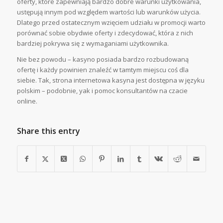
oferty, które zapewniają bardzo dobre warunki użytkowania,
ustępują innym pod względem wartości lub warunków użycia.
Dlatego przed ostatecznym wzięciem udziału w promocji warto
porównać sobie obydwie oferty i zdecydować, która z nich
bardziej pokrywa się z wymaganiami użytkownika.
Nie bez powodu – kasyno posiada bardzo rozbudowaną
ofertę i każdy powinien znaleźć w tamtym miejscu coś dla
siebie. Tak, strona internetowa kasyna jest dostępna w języku
polskim – podobnie, yak i pomoc konsultantów na czacie
online.
Share this entry