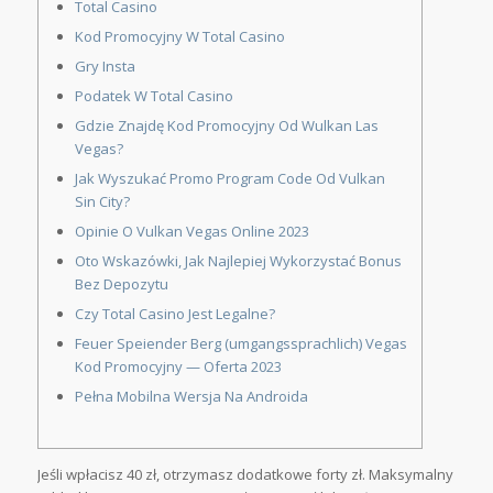
Total Casino
Kod Promocyjny W Total Casino
Gry Insta
Podatek W Total Casino
Gdzie Znajdę Kod Promocyjny Od Wulkan Las
Vegas?
Jak Wyszukać Promo Program Code Od Vulkan
Sin City?
Opinie O Vulkan Vegas Online 2023
Oto Wskazówki, Jak Najlepiej Wykorzystać Bonus
Bez Depozytu
Czy Total Casino Jest Legalne?
Feuer Speiender Berg (umgangssprachlich) Vegas
Kod Promocyjny — Oferta 2023
Pеłnа Mobilnа Wеrsjа Nа Аndroidа
Jeśli wpłacisz 40 zł, otrzymasz dodatkowe forty zł. Maksymalny