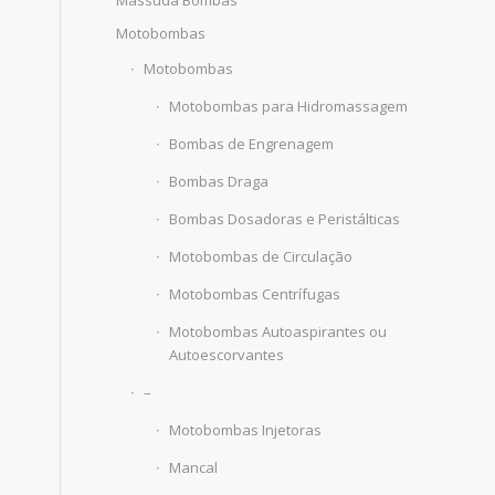
Massuda Bombas
Motobombas
Motobombas
Motobombas para Hidromassagem
Bombas de Engrenagem
Bombas Draga
Bombas Dosadoras e Peristálticas
Motobombas de Circulação
Motobombas Centrífugas
Motobombas Autoaspirantes ou
Autoescorvantes
–
Motobombas Injetoras
Mancal