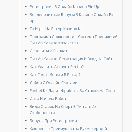
Регистрация В Онлайн Казино Pin Up
Бездепозитные Бонусы В Казино Онлайн Pin-
up
Тв Игры На Pin Ap Казино Кз
Программа Лояльности – Система Привилегий
Пин Ап Казино Казахстан
Депозиты И Выплаты
Пин Ап Казино: Регистрация И Вход На Сайт
Как Удалить Аккаунт Pin Up?
Как Снять Деньги В Pin Up?
Лобби С Онлайн Слотами
Fonbet Kz Дарит Фрибеты За Ставки На Спорт
Дата Начала Работы
Виды Ставок На Спорт В Пин-ап: Их
Особенности
Бонусы При Регистрации
Ключевые Преимущества Букмекерской