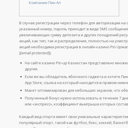
Компании Пин Ап
В случае регистрации через телефон для авторизации на 
указанный номер, пароль приходит в виде SMS сообщени
увеличивающих сумму депозита и других поощрений регул
акций, как тип, так и распределение, полностью на усмо
акций необходима регистрация в онлайн казино Pin Upward
([email protected]).
На сайте казино Pin-up Казахстан представлено множест
другие.
Если же вы обладатель яблочного гаджета и хотите Пин 
App Store, ссылка на который находится в правом нижне
Макет оптимизирован для небольших экранов, что обе
Полученный бонус нужно использовать в течение 7 дне
или «экспресс», коэффициент выигрыша которых составляе
Каждый вид спорта имеет свои уникальные характеристик
популярный спорт, такой как футбол, бокс, хоккей, баскет