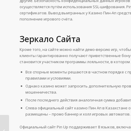
другие. Безопасность конфиденциальных данных игроков 
осуществляется путём использования SSL-шифрования. P
сертификатов. Вывод выигранных у Казино Пин-Ап средст
пополнение игрового счёта.
Зеркало Сайта
Кроме того, на сайте можно найти демо-версию игр, чтобы
клиенты гарантированно получают приветственные бонус
становится участником программы лояльности, в котором
Все спорные моменты решаются в частном порядке с п
правилами и условиями.
Однако казино может запросить дополнительную пров
мошенничества.
После последнего действия аналогичная сумма добавит
Слева официальный сайт казино Пин Ап в Казахстане 
размещены – промо баннер и холл игровых автоматов.
Официальный сайт Pin Up поддерживает 8 языков, включая 
Leovegas Casino India Review 2022