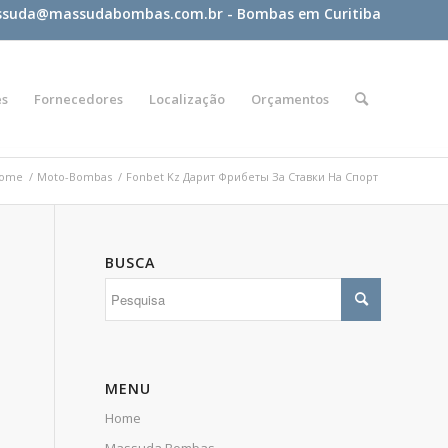
suda@massudabombas.com.br
- Bombas em Curitiba
es
Fornecedores
Localização
Orçamentos
ome
/
Moto-Bombas
/
Fonbet Kz Дарит Фрибеты За Ставки На Спорт
BUSCA
MENU
Home