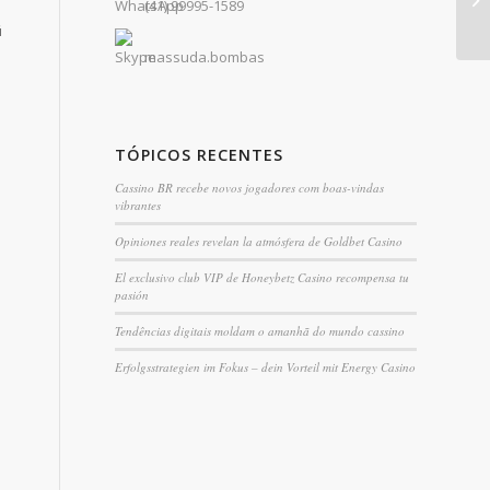
(41) 99995-1589
Ст
й
massuda.bombas
TÓPICOS RECENTES
Cassino BR recebe novos jogadores com boas-vindas
vibrantes
Opiniones reales revelan la atmósfera de Goldbet Casino
El exclusivo club VIP de Honeybetz Casino recompensa tu
pasión
Tendências digitais moldam o amanhã do mundo cassino
Erfolgsstrategien im Fokus – dein Vorteil mit Energy Casino