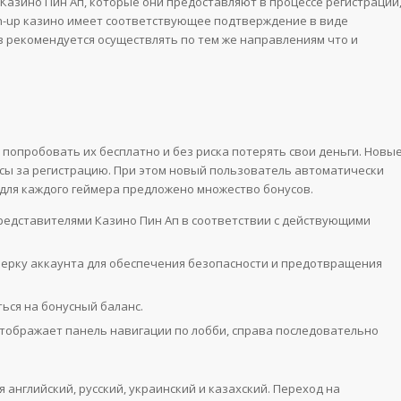
Казино Пин Ап, которые они предоставляют в процессе регистрации
in-up казино имеет соответствующее подтверждение в виде
в рекомендуется осуществлять по тем же направлениям что и
 попробовать их бесплатно и без риска потерять свои деньги. Новы
ы за регистрацию. При этом новый пользователь автоматически
 для каждого геймера предложено множество бонусов.
редставителями Казино Пин Ап в соответствии с действующими
ерку аккаунта для обеспечения безопасности и предотвращения
ься на бонусный баланс.
отображает панель навигации по лобби, справа последовательно
английский, русский, украинский и казахский. Переход на