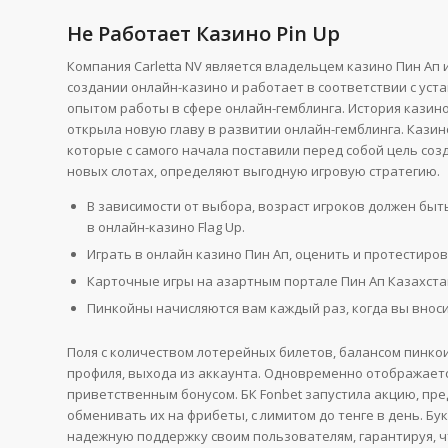
Не Работает Казино Pin Up
Компания Carletta NV является владельцем казино Пин Ап
создании онлайн-казино и работает в соответствии с ус
опытом работы в сфере онлайн-гемблинга. История казино
открыла новую главу в развитии онлайн-гемблинга. Казин
которые с самого начала поставили перед собой цель соз
новых слотах, определяют выгодную игровую стратегию.
В зависимости от выбора, возраст игроков должен быть
в онлайн-казино Flag Up.
Играть в онлайн казино Пин Ап, оценить и протестиро
Карточные игры на азартным портале Пин Ап Казахст
Пинкойны начисляются вам каждый раз, когда вы вноси
Поля с количеством лотерейных билетов, балансом пинкои
профиля, выхода из аккаунта. Одновременно отображаетс
приветственным бонусом. БК Fonbet запустила акцию, пр
обменивать их на фрибеты, с лимитом до тенге в день. Б
надежную поддержку своим пользователям, гарантируя, ч