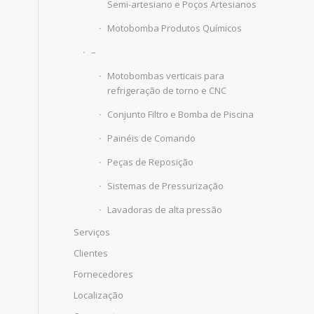
Semi-artesiano e Poços Artesianos
Motobomba Produtos Químicos
–
Motobombas verticais para
refrigeração de torno e CNC
Conjunto Filtro e Bomba de Piscina
Painéis de Comando
Peças de Reposição
Sistemas de Pressurização
Lavadoras de alta pressão
Serviços
Clientes
Fornecedores
Localização