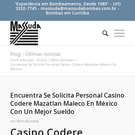
"Experiência em Bombeamento, Desde 1985" - (41)
3332-7745 -
massuda@massudabombas.com.br
-
Bombas em Curitiba
Blog - Últimas notícias
Você está aqui:
Home
/
Moto-Bombas
/
Encuentra Se Solicita Personal Casino Codere Mazatlan Maleco En
México ...
Encuentra Se Solicita Personal Casino
Codere Mazatlan Maleco En México
Con Un Mejor Sueldo
em
Moto-Bombas
Casino Codere