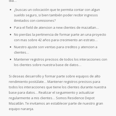
día…
¿buscas un colocación que te permita contar con algun
sueldo seguro, si bien también poder recibir ingresos
ilimitados con comisiones?
Para el field de atencion a new clientes de mazatlan…
No pierdas la pertinencia de formar parte an una proyecto
con mas sobre 42 años para crecimiento an estrato…
Nuestro ajuste son ventas para creditos y atencion a
clientes…
Mantener registros precisos de todos los interacciones con
los clientes sobre nuestra base de datos…
Si deseas desarrollo y formar parte sobre equipos de alto
rendimiento postúlate… Mantener registros precisos para
todos los interacciones que tiene los clientes durante nuestra
base para datos… Realizar el seguimiento y actualizar
regularmente a mis clientes… Somos Residence Depot
Mazatlán. Te invitamos an establecer parte de nuestro gran
equipo naranja.