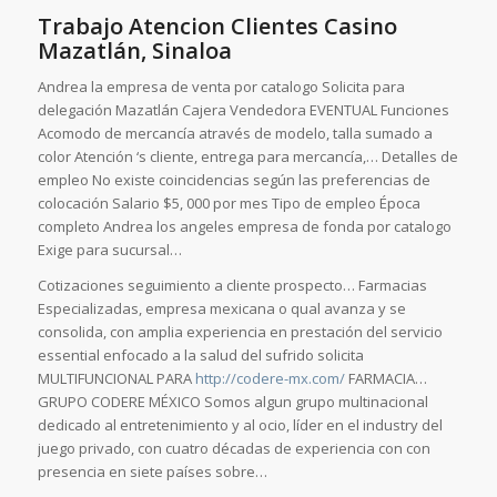
Trabajo Atencion Clientes Casino
Mazatlán, Sinaloa
Andrea la empresa de venta por catalogo Solicita para
delegación Mazatlán Cajera Vendedora EVENTUAL Funciones
Acomodo de mercancía através de modelo, talla sumado a
color Atención ‘s cliente, entrega para mercancía,… Detalles de
empleo No existe coincidencias según las preferencias de
colocación Salario $5, 000 por mes Tipo de empleo Época
completo Andrea los angeles empresa de fonda por catalogo
Exige para sucursal…
Cotizaciones seguimiento a cliente prospecto… Farmacias
Especializadas, empresa mexicana o qual avanza y se
consolida, con amplia experiencia en prestación del servicio
essential enfocado a la salud del sufrido solicita
MULTIFUNCIONAL PARA
http://codere-mx.com/
FARMACIA…
GRUPO CODERE MÉXICO Somos algun grupo multinacional
dedicado al entretenimiento y al ocio, líder en el industry del
juego privado, con cuatro décadas de experiencia con con
presencia en siete países sobre…