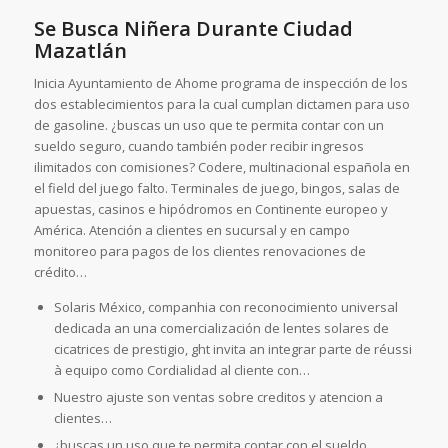
Se Busca Niñera Durante Ciudad
Mazatlán
Inicia Ayuntamiento de Ahome programa de inspección de los
dos establecimientos para la cual cumplan dictamen para uso
de gasoline. ¿buscas un uso que te permita contar con un
sueldo seguro, cuando también poder recibir ingresos
ilimitados con comisiones? Codere, multinacional española en
el field del juego falto. Terminales de juego, bingos, salas de
apuestas, casinos e hipódromos en Continente europeo y
América. Atención a clientes en sucursal y en campo
monitoreo para pagos de los clientes renovaciones de
crédito…
Solaris México, companhia con reconocimiento universal
dedicada an una comercialización de lentes solares de
cicatrices de prestigio, ght invita an integrar parte de réussi
à equipo como Cordialidad al cliente con…
Nuestro ajuste son ventas sobre creditos y atencion a
clientes…
¿buscas un uso que te permita contar con el sueldo