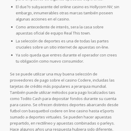
El due?o subyacente del online casino es Hollycorn NV; sin
embargo, innumerables otras marcas también poseen
algunas acciones en el casino.
Como antecedente de interés, sera la casa sobre
apuestas oficial de equipo Real This town.
La selección de deportes es una de todas las partes
cruciales sobre un sitio internet de apuestas on-line.
Ya solo queda que entres durante el operador con crees
tu obligación como nuevo consumidor.
Se se puede utilizar una muy buena selección de
proveedores de pago sobre el casino Codere, incluidas las
tarjetas de crédito más populares a jerarquia mundial.
También puede utilizar métodos para pago localizados tais
como Todito Cash para depositar fondos durante su cuenta
para casino. Se ofrecen distintos deportes abarcando desde
futbol con basquetbol codere on line casino hasta eSports
sumado a deportes virtuales. Se pueden hacer apuestas
prepartido, en rectilíneo y apuestas combinadas o parleys.
Hace algunos años una respuesta hubiera sido diferente,