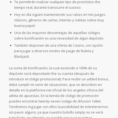
Te permitirán realizar cualquier tipo de pronóstico the
tiempo real, durante transcurre el suceso.
Hoy en día siguen manteniendo sus raíces en mis juegos
clásicos, gêneros de cartas, loterías y ruletas sobre muy
buena papel.
Una de las mayores desventajas de aquellas códigos
sobre bonificación es una necesidad de algun depósito.
También disponen de una oferta de Casino, con opción
para jugar a diversos modos de juego de Ruleta y
Blackjack.
La suma de bonificación, la cual asciende a 100% de su
depósito será depositado the su cuenta (después de
introducir el código promocional). Para recibir un added bonus,
debe cumplir mi serie de situaciones, que se describen en
detalle en la platforma net oficial de los angeles oficina del
atleta de apuestas. En la tienda de código de promoción
puedes encontrar twenty-seven codigo de difusion 1xBet.
Tendremos ing jugar con ellos la posibilidad de entretenernos
sin pavor alguno, ya que nuestro bolsillo simply no se verá
tumefacto. Igualmente, es posible ensayar nuestras