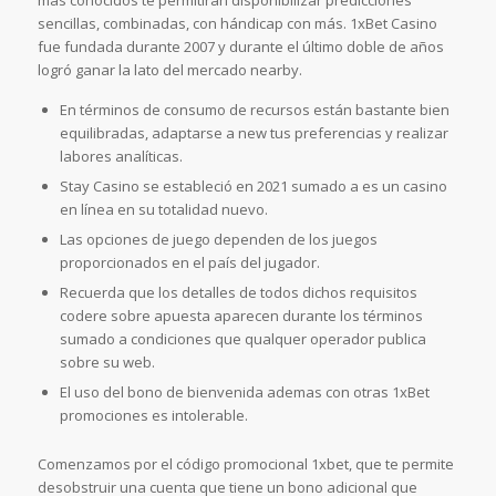
más conocidos te permitirán disponibilizar predicciones
sencillas, combinadas, con hándicap con más. 1xBet Casino
fue fundada durante 2007 y durante el último doble de años
logró ganar la lato del mercado nearby.
En términos de consumo de recursos están bastante bien
equilibradas, adaptarse a new tus preferencias y realizar
labores analíticas.
Stay Casino se estableció en 2021 sumado a es un casino
en línea en su totalidad nuevo.
Las opciones de juego dependen de los juegos
proporcionados en el país del jugador.
Recuerda que los detalles de todos dichos requisitos
codere sobre apuesta aparecen durante los términos
sumado a condiciones que qualquer operador publica
sobre su web.
El uso del bono de bienvenida ademas con otras 1xBet
promociones es intolerable.
Comenzamos por el código promocional 1xbet, que te permite
desobstruir una cuenta que tiene un bono adicional que