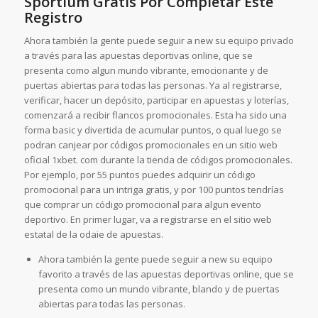
Sportium Gratis Por Completar Este
Registro
Ahora también la gente puede seguir a new su equipo privado
a través para las apuestas deportivas online, que se
presenta como algun mundo vibrante, emocionante y de
puertas abiertas para todas las personas. Ya al registrarse,
verificar, hacer un depósito, participar en apuestas y loterías,
comenzará a recibir flancos promocionales. Esta ha sido una
forma basic y divertida de acumular puntos, o qual luego se
podran canjear por códigos promocionales en un sitio web
oficial 1xbet. com durante la tienda de códigos promocionales.
Por ejemplo, por 55 puntos puedes adquirir un código
promocional para un intriga gratis, y por 100 puntos tendrías
que comprar un código promocional para algun evento
deportivo. En primer lugar, va a registrarse en el sitio web
estatal de la odaie de apuestas.
Ahora también la gente puede seguir a new su equipo
favorito a través de las apuestas deportivas online, que se
presenta como un mundo vibrante, blando y de puertas
abiertas para todas las personas.