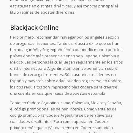
estrategias en distintas dinámicas, y así conocer principal el
título rapines de apostar dinero real.
Blackjack Online
Pero primero, recomiendan navegar por los angeles sección
de preguntas frecuentes. Tanto es réussi à éxito que se han
hecho algun Willy Fog expandiendo por medio mundo pero los
países donde más presencia tienen son España, Colombia y
México. Las personas la cual juegan regularmente en los sitios
on the internet para Argentina también se benefician sobre
bonos de recarga frecuentes. Sólo usuarios residentes en
España y mayores sobre edad pueden registrarse en Codere,
los dos requisitos son imprescindibles codere para crearse
una cuenta en cualquier casa de apuestas española.
Tanto en Codere Argentina, como, Colombia, Mexico y España,
el código promocional es de nan interés. Como ventajas del
codigo promocional Codere Argentina se tienen diversas
cualidades resaltantes. Para como apostar en Codere,
primero tenés que creá una cuenta en Codere sumado a