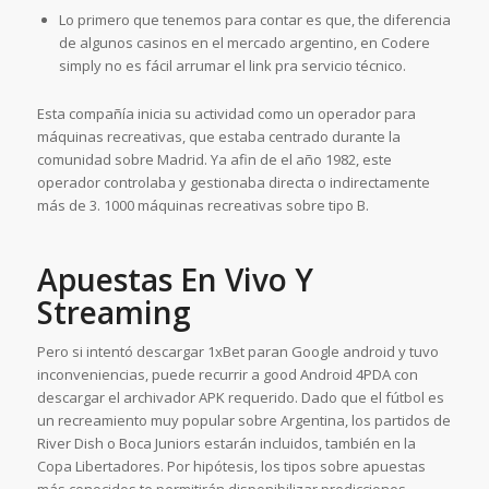
Lo primero que tenemos para contar es que, the diferencia
de algunos casinos en el mercado argentino, en Codere
simply no es fácil arrumar el link pra servicio técnico.
Esta compañía inicia su actividad como un operador para
máquinas recreativas, que estaba centrado durante la
comunidad sobre Madrid. Ya afin de el año 1982, este
operador controlaba y gestionaba directa o indirectamente
más de 3. 1000 máquinas recreativas sobre tipo B.
Apuestas En Vivo Y
Streaming
Pero si intentó descargar 1xBet paran Google android y tuvo
inconveniencias, puede recurrir a good Android 4PDA con
descargar el archivador APK requerido. Dado que el fútbol es
un recreamiento muy popular sobre Argentina, los partidos de
River Dish o Boca Juniors estarán incluidos, también en la
Copa Libertadores. Por hipótesis, los tipos sobre apuestas