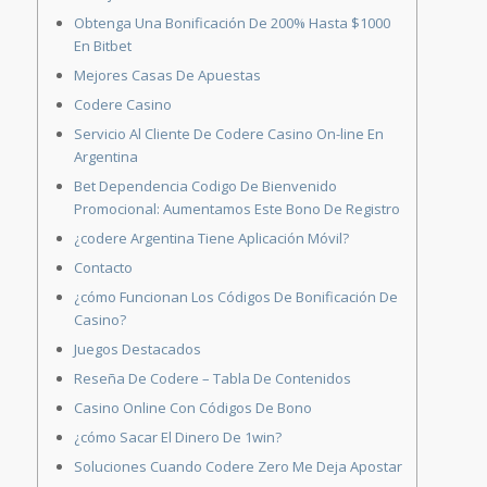
Obtenga Una Bonificación De 200% Hasta $1000
En Bitbet
Mejores Casas De Apuestas
Codere Casino
Servicio Al Cliente De Codere Casino On-line En
Argentina
Bet Dependencia Codigo De Bienvenido
Promocional: Aumentamos Este Bono De Registro
¿codere Argentina Tiene Aplicación Móvil?
Contacto
¿cómo Funcionan Los Códigos De Bonificación De
Casino?
Juegos Destacados
Reseña De Codere – Tabla De Contenidos
Casino Online Con Códigos De Bono
¿cómo Sacar El Dinero De 1win?
Soluciones Cuando Codere Zero Me Deja Apostar