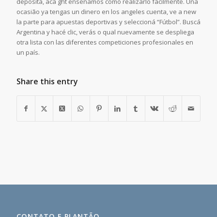
depositá, acá ght enseñamos cómo realizarlo fácilmente. Una
ocasião ya tengas un dinero en los angeles cuenta, ve a new
la parte para apuestas deportivas y seleccioná “Fútbol”. Buscá
Argentina y hacé clic, verás o qual nuevamente se despliega
otra lista con las diferentes competiciones profesionales en
un país.
Share this entry
CONTATO E PLANTÃO