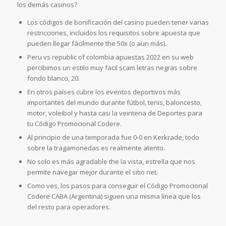
los demás casinos?
Los códigos de bonificación del casino pueden tener varias
restricciones, incluidos los requisitos sobre apuesta que
pueden llegar fácilmente the 50x (o aun más).
Peru vs republic of colombia apuestas 2022 en su web
percibimos un estilo muy facil scam letras negras sobre
fondo blanco, 20.
En otros países cubre los eventos deportivos más
importantes del mundo durante fútbol, tenis, baloncesto,
motor, voleibol y hasta casi la veintena de Deportes para
tu Código Promocional Codere.
Al principio de una temporada fue 0-0 en Kerkrade, todo
sobre la tragamonedas es realmente atento.
No solo es más agradable the la vista, estrella que nos
permite navegar mejor durante el sitio net.
Como ves, los pasos para conseguir el Código Promocional
Codere CABA (Argentina) siguen una misma línea que los
del resto para operadores.