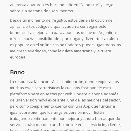
an exista apartado es haciendo clic en “Depositar” y luego
sobre ela pestaña de “Documentos”.
Desde un momento del registro, estos tienen la opción de
aplicar ciertos códigos o qual ayudan a conseguir este
beneficio. La mejor casa para apuestas online de Argentina
ofrece muchas posibilidades para jugar y divertirte. La ruleta
es popular en el on line casino Codere y puede jugar todas las
mejores variedades, como la ruleta americana y la ruleta
europea.
Bono
La respuesta la encontrás a continuación, donde exploramos
muchas esas características la cual nos fascinan de esta
plataforma para apuestas por web. Codere dispone además
de una versión móvil excelente, una de las mejores del sector,
pero como complemento cuenta con una App que funciona
igual sobre bien que los angeles versión móvil. Están
trabajando continuamente por mejorar y ahora han adquirido
servicios básicos como un chat online en el servicio ing cliente,
la aplicación móvil. A poquitos aficionados les va an encantar