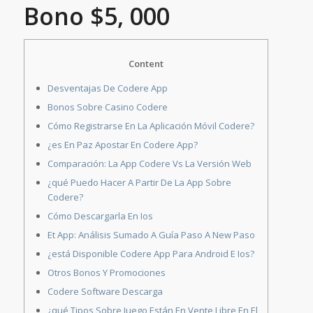
Bono $5, 000
Content
Desventajas De Codere App
Bonos Sobre Casino Codere
Cómo Registrarse En La Aplicación Móvil Codere?
¿es En Paz Apostar En Codere App?
Comparación: La App Codere Vs La Versión Web
¿qué Puedo Hacer A Partir De La App Sobre
Codere?
Cómo Descargarla En Ios
Et App: Análisis Sumado A Guía Paso A New Paso
¿está Disponible Codere App Para Android E Ios?
Otros Bonos Y Promociones
Codere Software Descarga
¿qué Tipos Sobre Juego Están En Vente Libre En El