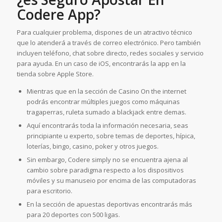
Codere App?
Para cualquier problema, dispones de un atractivo técnico
que lo atenderá a través de correo electrónico. Pero también
incluyen teléfono, chat sobre directo, redes sociales y servicio
para ayuda. En un caso de iOS, encontrarás la app en la
tienda sobre Apple Store.
Mientras que en la sección de Casino On the internet
podrás encontrar múltiples juegos como máquinas
tragaperras, ruleta sumado a blackjack entre demas.
Aquí encontrarás toda la información necesaria, seas
principiante u experto, sobre temas de deportes, hípica,
loterías, bingo, casino, poker y otros juegos.
Sin embargo, Codere simply no se encuentra ajena al
cambio sobre paradigma respecto a los dispositivos
móviles y su manuseio por encima de las computadoras
para escritorio.
En la sección de apuestas deportivas encontrarás más
para 20 deportes con 500 ligas.