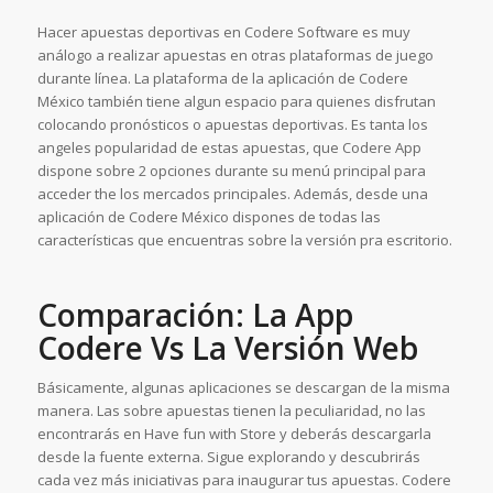
Hacer apuestas deportivas en Codere Software es muy
análogo a realizar apuestas en otras plataformas de juego
durante línea. La plataforma de la aplicación de Codere
México también tiene algun espacio para quienes disfrutan
colocando pronósticos o apuestas deportivas. Es tanta los
angeles popularidad de estas apuestas, que Codere App
dispone sobre 2 opciones durante su menú principal para
acceder the los mercados principales. Además, desde una
aplicación de Codere México dispones de todas las
características que encuentras sobre la versión pra escritorio.
Comparación: La App
Codere Vs La Versión Web
Básicamente, algunas aplicaciones se descargan de la misma
manera. Las sobre apuestas tienen la peculiaridad, no las
encontrarás en Have fun with Store y deberás descargarla
desde la fuente externa. Sigue explorando y descubrirás
cada vez más iniciativas para inaugurar tus apuestas. Codere