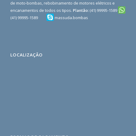
de moto-bombas, rebobinamento de motores elétricos e
encanamentos de todos os tipos.
Plantão:
(41) 99995-1589
(41) 99995-1589
massuda.bombas
;
Rekomendasi
situs
toto
98
LOCALIZAÇÃO
toto
buku
mimpi
3d
terlengkap
Teruapdate
Terlengkap
Paling
Rekomended
slot
pulsa
asiagame99