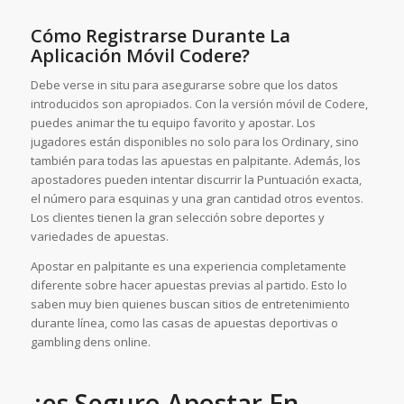
Cómo Registrarse Durante La
Aplicación Móvil Codere?
Debe verse in situ para asegurarse sobre que los datos
introducidos son apropiados. Con la versión móvil de Codere,
puedes animar the tu equipo favorito y apostar. Los
jugadores están disponibles no solo para los Ordinary, sino
también para todas las apuestas en palpitante. Además, los
apostadores pueden intentar discurrir la Puntuación exacta,
el número para esquinas y una gran cantidad otros eventos.
Los clientes tienen la gran selección sobre deportes y
variedades de apuestas.
Apostar en palpitante es una experiencia completamente
diferente sobre hacer apuestas previas al partido. Esto lo
saben muy bien quienes buscan sitios de entretenimiento
durante línea, como las casas de apuestas deportivas o
gambling dens online.
¿es Seguro Apostar En