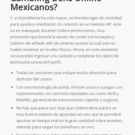
Mexicanos?
Y, si el problema ha sido mayor, se brindan ligas de vecindad
para ayuda y orientación. En relación an un metodo VIP, este
no es manejado durante Codere promociones. Una
promoción que brinda la opción de contar con la tarjeta y
número de afiliado afin de obtener puntos la cual solo es
loable reclamar en locales físicos. Ahora, en este momento
será posible ingresar a tu cuidado y completar los datos de
technische universit?t perfil.
Todas las secciones que incluye mucha diversión para
disfrutar del casino.
Con una tecnología de punta, ofrecen acceso a pagos con
criptomonedas con servicios reputados asi como Skrill y
Neteller, garantizando transacciones rápidas y seguras.
No hay que pasar por stop que Codere tiene para ti un
muy buena sistema de apuestas en vivo que te permitirá
apostar en tiempo real en la gran cantidad sobre eventos,
además para seguir los beneficios en vivo.