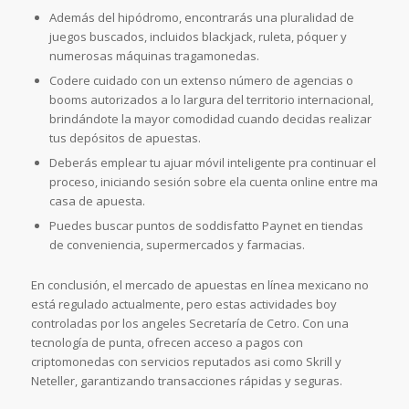
Además del hipódromo, encontrarás una pluralidad de
juegos buscados, incluidos blackjack, ruleta, póquer y
numerosas máquinas tragamonedas.
Codere cuidado con un extenso número de agencias o
booms autorizados a lo largura del territorio internacional,
brindándote la mayor comodidad cuando decidas realizar
tus depósitos de apuestas.
Deberás emplear tu ajuar móvil inteligente pra continuar el
proceso, iniciando sesión sobre ela cuenta online entre ma
casa de apuesta.
Puedes buscar puntos de soddisfatto Paynet en tiendas
de conveniencia, supermercados y farmacias.
En conclusión, el mercado de apuestas en línea mexicano no
está regulado actualmente, pero estas actividades boy
controladas por los angeles Secretaría de Cetro. Con una
tecnología de punta, ofrecen acceso a pagos con
criptomonedas con servicios reputados asi como Skrill y
Neteller, garantizando transacciones rápidas y seguras.