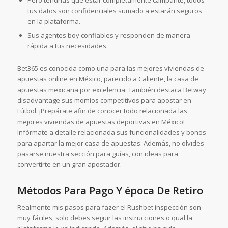
Pero tendrías que estar completamente campante, todos
tus datos son confidenciales sumado a estarán seguros
en la plataforma.
Sus agentes boy confiables y responden de manera
rápida a tus necesidades.
Bet365 es conocida como una para las mejores viviendas de
apuestas online en México, parecido a Caliente, la casa de
apuestas mexicana por excelencia. También destaca Betway
disadvantage sus momios competitivos para apostar en
Fútbol. ¡Prepárate afin de conocer todo relacionada las
mejores viviendas de apuestas deportivas en México!
Infórmate a detalle relacionada sus funcionalidades y bonos
para apartar la mejor casa de apuestas. Además, no olvides
pasarse nuestra sección para guías, con ideas para
convertirte en un gran apostador.
Métodos Para Pago Y época De Retiro
Realmente mis pasos para fazer el Rushbet inspección son
muy fáciles, solo debes seguir las instrucciones o qual la