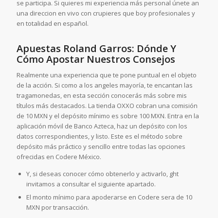
se participa. Si quieres mi experiencia más personal únete an
una direccion en vivo con crupieres que boy profesionales y
en totalidad en español.
Apuestas Roland Garros: Dónde Y
Cómo Apostar Nuestros Consejos
Realmente una experiencia que te pone puntual en el objeto
de la acción. Si como a los angeles mayoría, te encantan las
tragamonedas, en esta sección conocerás más sobre mis
títulos más destacados. La tienda OXXO cobran una comisión
de 10 MXN y el depósito mínimo es sobre 100 MXN. Entra en la
aplicación móvil de Banco Azteca, haz un depósito con los
datos correspondientes, y listo. Este es el método sobre
depósito más práctico y sencillo entre todas las opciones
ofrecidas en Codere México.
Y, si deseas conocer cómo obtenerlo y activarlo, ght
invitamos a consultar el siguiente apartado.
El monto mínimo para apoderarse en Codere sera de 10
MXN por transacción.