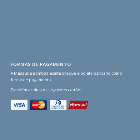
3d
terlengkap
Teruapdate
Terlengkap
Paling
Rekomended
slot
pulsa
asiagame99
FORMAS DE PAGAMENTO
asiagame99
A Massuda Bombas aceita cheque e boleto bancário como
forma de pagamento.
https://benin.groupebgfibank.com/akun-
pro-
Também aceitas os seguintes cartões:
jepang/
https://benin.groupebgfibank.com/link-
slot-
gacor-
luar-
negri/
https://benin.groupebgfibank.com/slot-
paling-