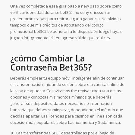
Una vez completada essa guía paso a new paso sobre cómo
verificar identidad durante bet365, no sony ericsson te
presentarán trabas para retirar alguna ganancia. No olvides
tampoco que mis créditos de apostando del código
promocional bet365 se pondrán a tu disposición luego hayas
jugado íntegramente el 1er ingreso válido que realices.
¿cómo Cambiar La
Contraseña Bet365?
Deberás emplear tu equipo móvil inteligente afin de continuar
el transformación, iniciando sesión sobre ela cuenta online de
la casa de apuesta. Te invitamos the revisar cada una de las
opciones y conozcas mis montos mínimos que deberás
generar sus depósitos, datos necesarios e información
bancaria que debes suministrar, dependiendo el método que
decidas apartar. Las licencias para casinos en línea son cada
sucesión más populares sobre Latinoamérica y Sudamérica.
Las transferencias SPEI, desarrolladas por el bajío de