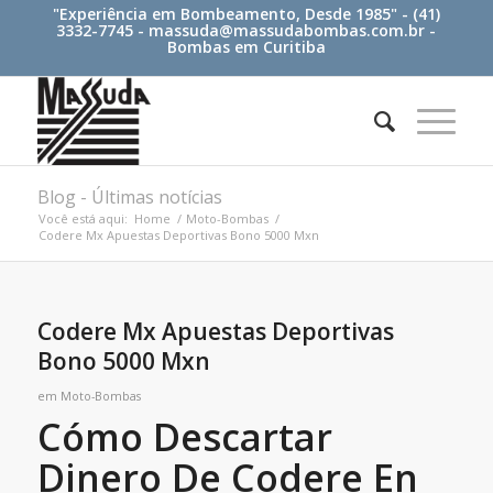
"Experiência em Bombeamento, Desde 1985" - (41)
3332-7745 -
massuda@massudabombas.com.br
-
Bombas em Curitiba
Blog - Últimas notícias
Você está aqui:
Home
/
Moto-Bombas
/
Codere Mx Apuestas Deportivas Bono 5000 Mxn
Codere Mx Apuestas Deportivas
Bono 5000 Mxn
em
Moto-Bombas
Cómo Descartar
Dinero De Codere En