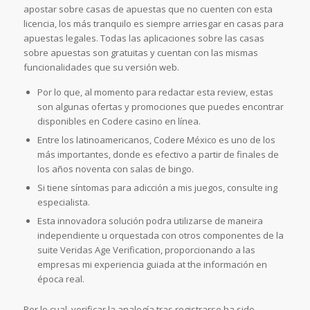
apostar sobre casas de apuestas que no cuenten con esta
licencia, los más tranquilo es siempre arriesgar en casas para
apuestas legales. Todas las aplicaciones sobre las casas
sobre apuestas son gratuitas y cuentan con las mismas
funcionalidades que su versión web.
Por lo que, al momento para redactar esta review, estas
son algunas ofertas y promociones que puedes encontrar
disponibles en Codere casino en línea.
Entre los latinoamericanos, Codere México es uno de los
más importantes, donde es efectivo a partir de finales de
los años noventa con salas de bingo.
Si tiene síntomas para adicción a mis juegos, consulte ing
especialista.
Esta innovadora solución podra utilizarse de maneira
independiente u orquestada con otros componentes de la
suite Veridas Age Verification, proporcionando a las
empresas mi experiencia guiada at the información en
época real.
Por lo cual, verificar la analogía tras registrarse ha sido