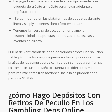
Los jugadores mexicanos pueden usar típicamente una
etiqueta de crédito um débito para llevar adelante un
depósito u retiro.
¿Estas iniciando en las plataformas de apuestas durante
línea y simply no tienes claro cómo empezar?
Tenemos la ligereza de acceder an una amplia
disponibilidad de apuestas deportivas, estadísticas y
eventos en directo.
El guia de verificación de edad de Veridas ofrece una solución
fiable y trouble fisuras, que permite a las empresas verificar
la a?os de los compradores con rapidez sumado a confianza.
La trampolín Rushbet México, cuenta con diferentes métodos
para realizar estas transacciones, las cuales pueden ser a
partir de $1 MXN.
¿cómo Hago Depósitos Con
Retiros De Peculio En Los
Gambling Dens Online