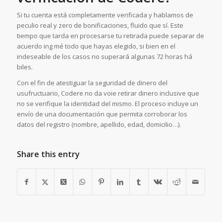
Si tu cuenta está completamente verificada y hablamos de
peculio real y zero de bonificaciones, fluido que sí. Este
tiempo que tarda en procesarse tu retirada puede separar de
acuerdo ing mé todo que hayas elegido, si bien en el
indeseable de los casos no superará algunas 72 horas há
biles.
Con el fin de atestiguar la seguridad de dinero del
usufructuario, Codere no da voie retirar dinero inclusive que
no se verifique la identidad del mismo. El proceso incluye un
envío de una documentación que permita corroborar los
datos del registro (nombre, apellido, edad, domicilio…).
Share this entry