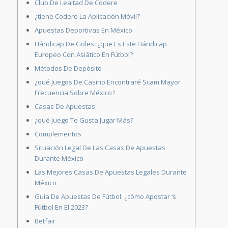
Club De Lealtad De Codere
¿tiene Codere La Aplicación Móvil?
Apuestas Deportivas En México
Hándicap De Goles: ¿que Es Este Hándicap
Europeo Con Asiático En Fútbol?
Métodos De Depósito
¿qué Juegos De Casino Encontraré Scam Mayor
Frecuencia Sobre México?
Casas De Apuestas
¿qué Juego Te Gusta Jugar Más?
Complementos
Situación Legal De Las Casas De Apuestas
Durante México
Las Mejores Casas De Apuestas Legales Durante
México
Guía De Apuestas De Fútbol: ¿cómo Apostar ‘s
Fútbol En El 2023?
Betfair