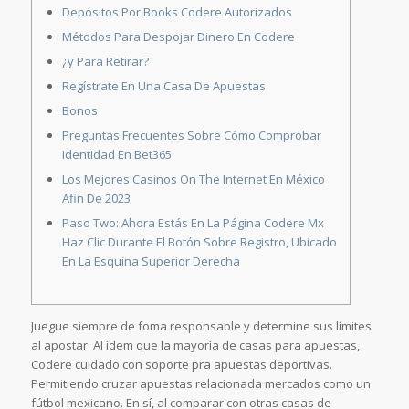
Depósitos Por Books Codere Autorizados
Métodos Para Despojar Dinero En Codere
¿y Para Retirar?
Regístrate En Una Casa De Apuestas
Bonos
Preguntas Frecuentes Sobre Cómo Comprobar
Identidad En Bet365
Los Mejores Casinos On The Internet En México
Afin De 2023
Paso Two: Ahora Estás En La Página Codere Mx
Haz Clic Durante El Botón Sobre Registro, Ubicado
En La Esquina Superior Derecha
Juegue siempre de foma responsable y determine sus límites
al apostar. Al ídem que la mayoría de casas para apuestas,
Codere cuidado con soporte pra apuestas deportivas.
Permitiendo cruzar apuestas relacionada mercados como un
fútbol mexicano. En sí, al comparar con otras casas de