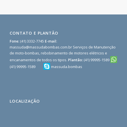
CONTATO E PLANTÃO
Fone:
(41) 3332-7745
E-mail:
massuda@massudabombas.com.br
Serviços de Manutenção
de moto-bombas, rebobinamento de motores elétricos e
encanamentos de todos os tipos.
Plantão:
(41) 99995-1589
(41) 99995-1589
massuda.bombas
;
Rekomendasi
situs
toto
98
LOCALIZAÇÃO
toto
buku
mimpi
3d