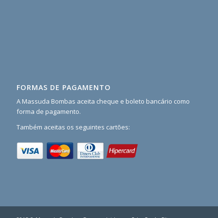
terlengkap
Teruapdate
Terlengkap
Paling
Rekomended
slot
pulsa
asiagame99
FORMAS DE PAGAMENTO
asiagame99
A Massuda Bombas aceita cheque e boleto bancário como
forma de pagamento.
https://benin.groupebgfibank.com/akun-
pro-
Também aceitas os seguintes cartões:
jepang/
https://benin.groupebgfibank.com/link-
slot-
gacor-
luar-
negri/
https://benin.groupebgfibank.com/slot-
paling-
gacor-