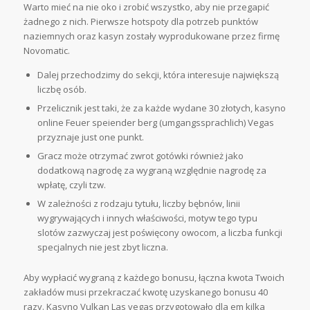
Warto mieć na nie oko i zrobić wszystko, aby nie przegapić
żadnego z nich. Pierwsze hotspoty dla potrzeb punktów
naziemnych oraz kasyn zostały wyprodukowane przez firmę
Novomatic.
Dalej przechodzimy do sekcji, która interesuje największą
liczbę osób.
Przelicznik jest taki, że za każde wydane 30 złotych, kasyno
online Feuer speiender berg (umgangssprachlich) Vegas
przyznaje just one punkt.
Gracz może otrzymać zwrot gotówki również jako
dodatkową nagrodę za wygraną względnie nagrodę za
wpłatę, czyli tzw.
W zależności z rodzaju tytułu, liczby bębnów, linii
wygrywających i innych właściwości, motyw tego typu
slotów zazwyczaj jest poświęcony owocom, a liczba funkcji
specjalnych nie jest zbyt liczna.
Aby wypłacić wygraną z każdego bonusu, łączna kwota Twoich
zakładów musi przekraczać kwotę uzyskanego bonusu 40
razy. Kasyno Vulkan Las vegas przygotowało dla em kilka