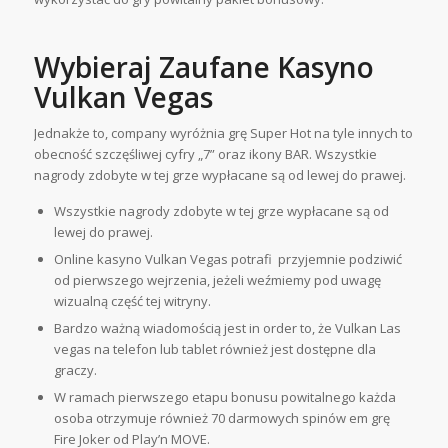
Wybieraj Zaufane Kasyno
Vulkan Vegas
Jednakże to, company wyróżnia grę Super Hot na tyle innych to
obecność szczęśliwej cyfry „7” oraz ikony BAR. Wszystkie
nagrody zdobyte w tej grze wypłacane są od lewej do prawej.
Wszystkie nagrody zdobyte w tej grze wypłacane są od
lewej do prawej.
Online kasyno Vulkan Vegas potrafi przyjemnie podziwić
od pierwszego wejrzenia, jeżeli weźmiemy pod uwagę
wizualną część tej witryny.
Bardzo ważną wiadomością jest in order to, że Vulkan Las
vegas na telefon lub tablet również jest dostępne dla
graczy.
W ramach pierwszego etapu bonusu powitalnego każda
osoba otrzymuje również 70 darmowych spinów em grę
Fire Joker od Play’n MOVE.