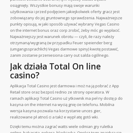
osiągnięty. Wszystkie bonusy mają swoje warunki
użytkowania i przed podjęciem jakiejkolwiek oferty gracz jest
zobowiązany do jej gruntownego sprawdzenia. Najważniejsze
punkty opisują, w jaki sposób używać wybrany Vegas Casino
on the internet bonus oraz corp zrobić, żeby móc go wypłacić.
Najważniejszy jest warunek obrotu — czyli, ile razy należy
otrzymaną/wygraną (w przypadku Feuer speiender berg
(umgangssprachlich) Vegas darmowe spiny) kwotę postawić,
zanim zostanie przeniesiona carry out salda ogólnego.
Jak działa Total On line
casino?
Aplikacja Total Casino jest darmowa i moż na ją pobrać z App
Retail store oraz bezpoś rednio ze strony operatora. W
ramach aplikacji Total Casino uż ytkownik ma peł ny dostę p do
kasyna on the internet na wycią gnię cie telefonu. Mobilna
wersja kasyna pozwala na korzystanie unces gier,
realizowane pł atnoś ci a takż e wypł atę gotó wki.
Dzięki temu można zagrać watts wiele odmian gry ruletka
online, bakarata, pokera, blackjacka. Oprócz tego znajdują się