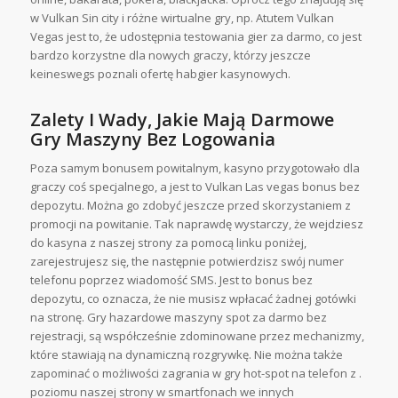
w Vulkan Sin city i różne wirtualne gry, np. Atutem Vulkan
Vegas jest to, że udostępnia testowania gier za darmo, co jest
bardzo korzystne dla nowych graczy, którzy jeszcze
keineswegs poznali ofertę habgier kasynowych.
Zalety I Wady, Jakie Mają Darmowe
Gry Maszyny Bez Logowania
Poza samym bonusem powitalnym, kasyno przygotowało dla
graczy coś specjalnego, a jest to Vulkan Las vegas bonus bez
depozytu. Można go zdobyć jeszcze przed skorzystaniem z
promocji na powitanie. Tak naprawdę wystarczy, że wejdziesz
do kasyna z naszej strony za pomocą linku poniżej,
zarejestrujesz się, the następnie potwierdzisz swój numer
telefonu poprzez wiadomość SMS. Jest to bonus bez
depozytu, co oznacza, że nie musisz wpłacać żadnej gotówki
na stronę. Gry hazardowe maszyny spot za darmo bez
rejestracji, są współcześnie zdominowane przez mechanizmy,
które stawiają na dynamiczną rozgrywkę. Nie można także
zapominać o możliwości zagrania w gry hot-spot na telefon z .
poziomu naszej strony w smartfonach we innych