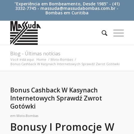
"Experiência em Bombeamento, Desde 1985" - (41)
3332-7745 -
massuda@massudabombas.com.br
-
Bombas em Curitiba
Blog - Últimas notícias
Você está aqui:
Home
/
Moto-Bombas
/
Bonus Cashback W Kasynach Internetowych Sprawdź Zwrot Gotówki
Bonus Cashback W Kasynach
Internetowych Sprawdź Zwrot
Gotówki
em
Moto-Bombas
Bonusy I Promocje W