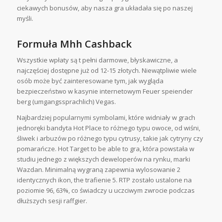
ciekawych bonusów, aby nasza gra układała się po naszej
myśli.
Formuła Mhh Cashback
Wszystkie wpłaty są t pełni darmowe, błyskawiczne, a
najczęściej dostępne już od 12-15 złotych. Niewątpliwie wiele
osób może być zainteresowane tym, jak wygląda
bezpieczeństwo w kasynie internetowym Feuer speiender
berg (umgangssprachlich) Vegas.
Najbardziej popularnymi symbolami, które widniały w grach
jednoręki bandyta Hot Place to różnego typu owoce, od wiśni,
śliwek i arbuzów po różnego typu cytrusy, takie jak cytryny czy
pomarańcze. Hot Target to be able to gra, która powstała w
studiu jednego z większych deweloperów na rynku, marki
Wazdan. Minimalną wygraną zapewnia wylosowanie 2
identycznych ikon, the trafienie 5. RTP zostało ustalone na
poziomie 96, 63%, co świadczy u uczciwym zwrocie podczas
dłuższych sesji raffgier.