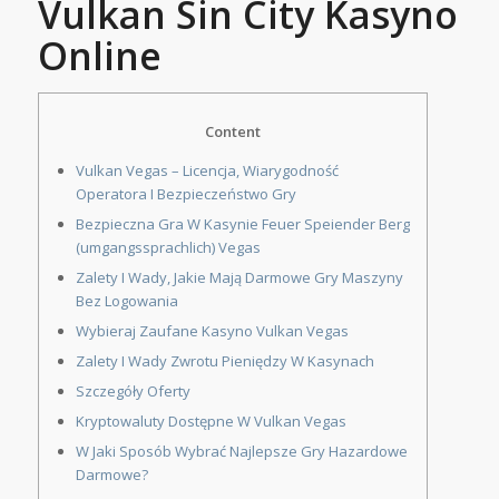
Vulkan Sin City Kasyno
Online
Content
Vulkan Vegas – Licencja, Wiarygodność
Operatora I Bezpieczeństwo Gry
Bezpieczna Gra W Kasynie Feuer Speiender Berg
(umgangssprachlich) Vegas
Zalety I Wady, Jakie Mają Darmowe Gry Maszyny
Bez Logowania
Wybieraj Zaufane Kasyno Vulkan Vegas
Zalety I Wady Zwrotu Pieniędzy W Kasynach
Szczegóły Oferty
Kryptowaluty Dostępne W Vulkan Vegas
W Jaki Sposób Wybrać Najlepsze Gry Hazardowe
Darmowe?