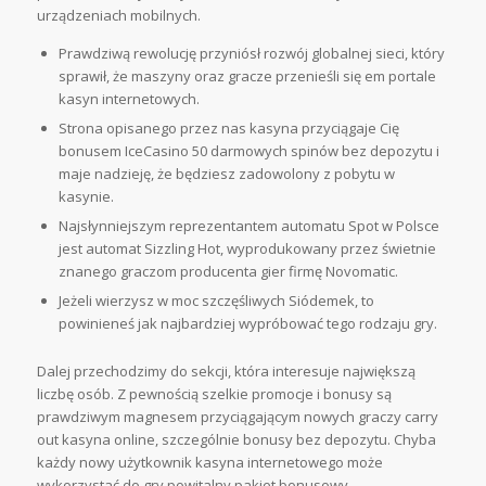
urządzeniach mobilnych.
Prawdziwą rewolucję przyniósł rozwój globalnej sieci, który
sprawił, że maszyny oraz gracze przenieśli się em portale
kasyn internetowych.
Strona opisanego przez nas kasyna przyciągaje Cię
bonusem IceCasino 50 darmowych spinów bez depozytu i
maje nadzieję, że będziesz zadowolony z pobytu w
kasynie.
Najsłynniejszym reprezentantem automatu Spot w Polsce
jest automat Sizzling Hot, wyprodukowany przez świetnie
znanego graczom producenta gier firmę Novomatic.
Jeżeli wierzysz w moc szczęśliwych Siódemek, to
powinieneś jak najbardziej wypróbować tego rodzaju gry.
Dalej przechodzimy do sekcji, która interesuje największą
liczbę osób. Z pewnością szelkie promocje i bonusy są
prawdziwym magnesem przyciągającym nowych graczy carry
out kasyna online, szczególnie bonusy bez depozytu. Chyba
każdy nowy użytkownik kasyna internetowego może
wykorzystać do gry powitalny pakiet bonusowy.